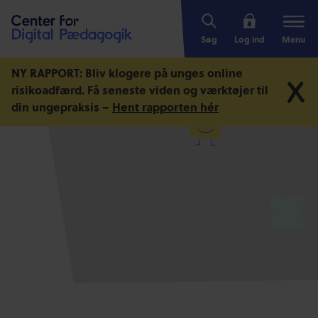
Søg
Log ind
Menu
NY RAPPORT: Bliv klogere på unges online
risikoadfærd.
Få seneste viden og værktøjer til
din ungepraksis –
Hent rapporten hér