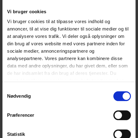
Nyheder
Nyheder
Gaming
Gaming
Unges Digitale Liv
Unges Digitale Liv
Presse
02.04.2026
Vi bruger cookies
Vi bruger cookies til at tilpasse vores indhold og
annoncer, til at vise dig funktioner til sociale medier og til
at analysere vores trafik. Vi deler også oplysninger om
Skal vi dele vores viden til din debat på
din brug af vores website med vores partnere inden for
sociale medier, annonceringspartnere og
Folkemødet 2026?
analysepartnere. Vores partnere kan kombinere disse
Nyheder
Nyheder
Demokratisk dannelse
Demokratisk dannelse
Vores digitale praksis
Vores digitale praksis
data med andre oplysninger, du har givet dem, eller som
Presse
26.03.2026
de har indsamlet fra din brug af deres tjenester. Du
samtykker til vores cookies, hvis du fortsætter med at
anvende vores hjemmeside.
Samtykkevalg
Nødvendig
Hvad er et godt første computerspil til mit
Præferencer
barn?
Nyheder
Nyheder
Gaming
Gaming
Unges Digitale Liv
Unges Digitale Liv
Presse
26.03.2026
Statistik