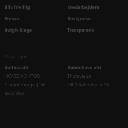
Bliv frivillig
Medarbejdere
Presse
Bestyrelse
Indgiv klage
Transparens
Afdelinger
Aarhus afd
København afd
HOVEDKONTOR
Thoravej 29
Skanderborgvej 156
2400 København NV
8260 Viby J