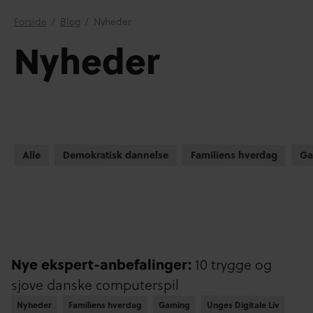
Forside
/
Blog
/
Nyheder
Nyheder
Alle
Demokratisk dannelse
Familiens hverdag
Ga
Nye ekspert-anbefalinger:
10 trygge og
sjove danske computerspil
Nyheder
Nyheder
Familiens hverdag
Familiens hverdag
Gaming
Gaming
Unges Digitale Liv
Unges Digitale Liv