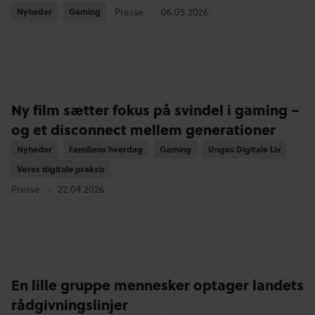
Nyheder
Nyheder
Gaming
Gaming
Presse
06.05.2026
Ny film sætter fokus på svindel i gaming –
og et disconnect mellem generationer
Nyheder
Nyheder
Familiens hverdag
Familiens hverdag
Gaming
Gaming
Unges Digitale Liv
Unges Digitale Liv
Vores digitale praksis
Vores digitale praksis
Presse
22.04.2026
En lille gruppe mennesker optager landets
rådgivningslinjer