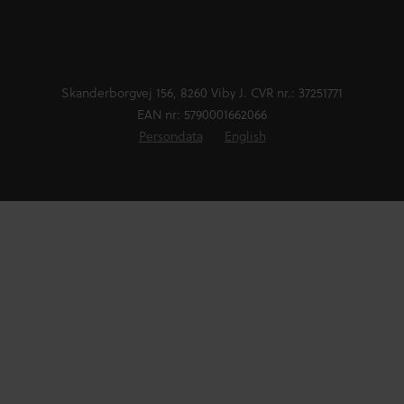
Skanderborgvej 156, 8260 Viby J. CVR nr.: 37251771
EAN nr: 5790001662066
Persondata
English