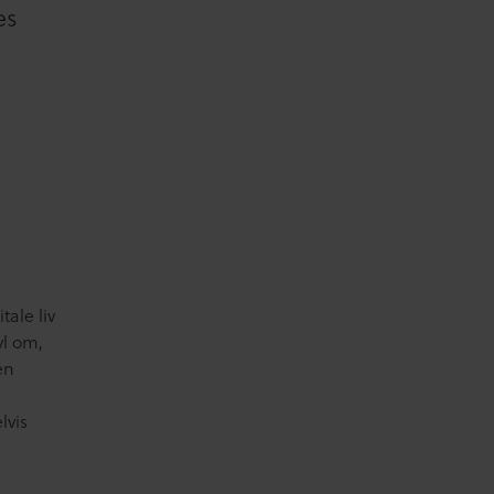
es
ale liv
vl om,
en
lvis