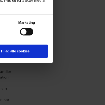
s, hvis du fortsætter med at
for
Marketing
tort
der
 scams
Tillad alle cookies
handler
ation
nnem
rn har