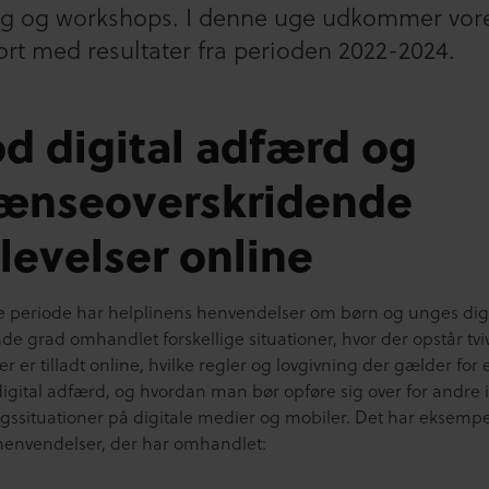
g og workshops. I denne uge udkommer vor
rt med resultater fra perioden 2022-2024.
d digital adfærd og
ænseoverskridende
levelser online
e periode har helplinens henvendelser om børn og unges digit
nde grad omhandlet forskellige situationer, hvor der opstår tvi
r er tilladt online, hvilke regler og lovgivning der gælder for 
digital adfærd, og hvordan man bør opføre sig over for andre i
gssituationer på digitale medier og mobiler. Det har eksempe
henvendelser, der har omhandlet: