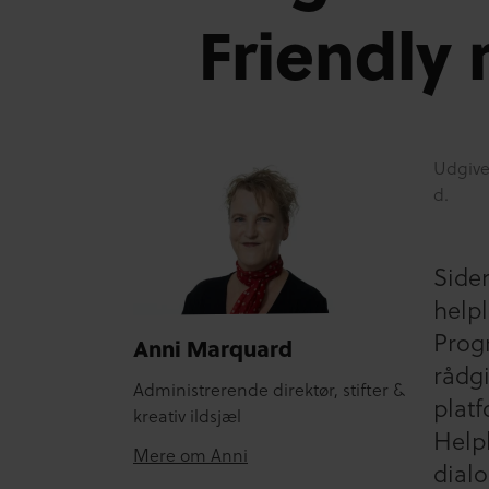
Friendly 
Udgive
d.
Side
helpl
Prog
Anni Marquard
rådg
Administrerende direktør, stifter &
plat
kreativ ildsjæl
Helpl
Mere om Anni
dial