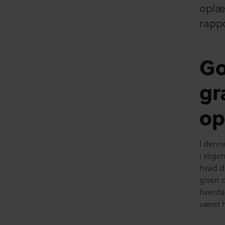
oplæ
rappo
Go
gr
op
I denn
i stige
hvad de
given 
hverda
været 