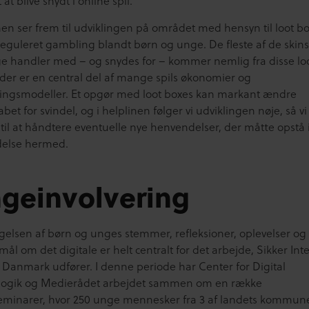
 at blive snydt i online spil.
nen ser frem til udviklingen på området med hensyn til loot b
eguleret gambling blandt børn og unge. De fleste af de skins
e handler med – og snydes for – kommer nemlig fra disse lo
 der er en central del af mange spils økonomier og
ningsmodeller. Et opgør med loot boxes kan markant ændre
bet for svindel, og i helplinen følger vi udviklingen nøje, så vi
til at håndtere eventuelle nye henvendelser, der måtte opstå 
delse hermed.
geinvolvering
gelsen af børn og unges stemmer, refleksioner, oplevelser og
ål om det digitale er helt centralt for det arbejde, Sikker Int
 Danmark udfører. I denne periode har Center for Digital
gik og Medierådet arbejdet sammen om en række
minarer, hvor 250 unge mennesker fra 3 af landets kommun