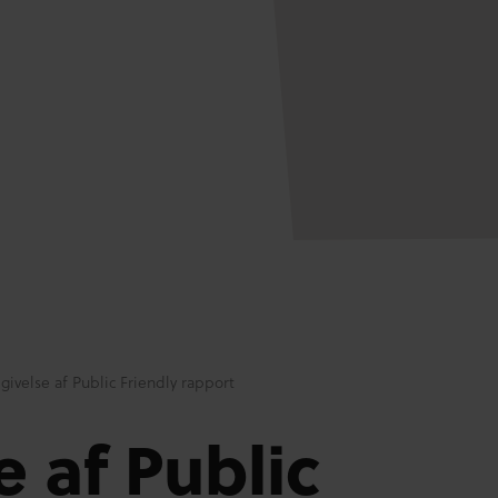
givelse af Public Friendly rapport
 af Public