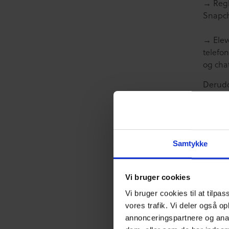
→ Regl
Snapch
→ Eleve
telefo
og cha
Derudo
grænse
unge ha
har bl
hjemme
Samtykke
Den øg
samt h
Vi bruger cookies
kan tol
liv. D
Vi bruger cookies til at tilpas
online
vores trafik. Vi deler også o
melle
annonceringspartnere og anal