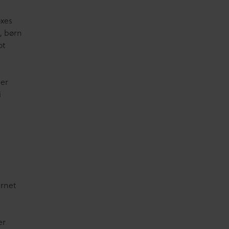
oxes
, børn
ot
 er
i
ernet
er