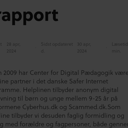
rapport
t
28 apr,
Sidst opdateret
30 apr,
Læsetid
2024
d.
2024
min.
n 2009 har Center for Digital Pædagogik være
ine partner i det danske Safer Internet
ramme. Helplinen tilbyder anonym digital
ivning til børn og unge mellem 9-25 år på
formene Cyberhus.dk og Scammed.dk.Som
ine tilbyder vi desuden faglig formidling og
og med forældre og fagpersoner, både genn