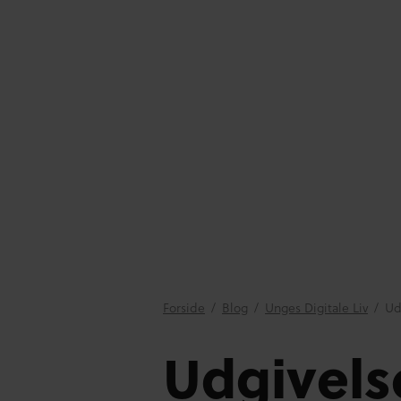
Forside
/
Blog
/
Unges Digitale Liv
/
Ud
Udgivelse