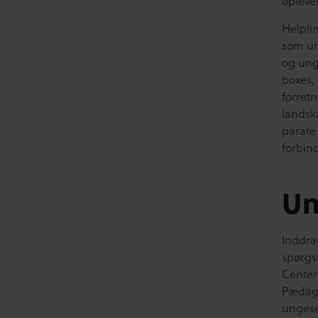
oplevet
Helpli
som ur
og ung
boxes,
forret
landska
parate 
forbin
Un
Inddra
spørgsm
Center
Pædago
ungese