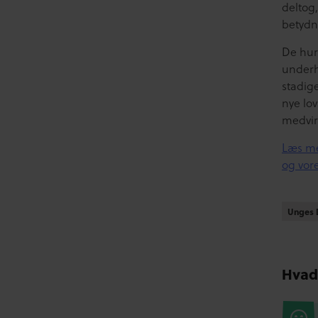
deltog
betydn
De hur
underh
stadige
nye lov
medvirk
Læs me
og vor
Unges D
Unges D
Hvad