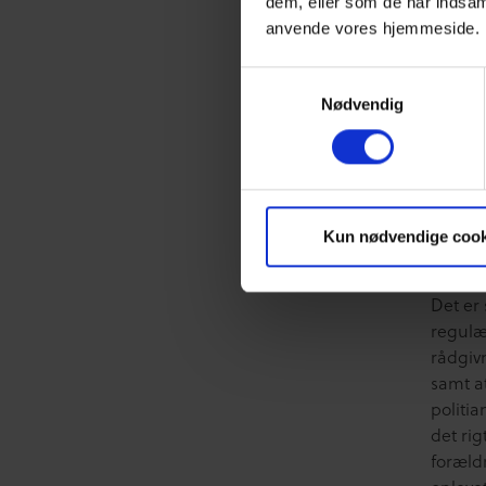
dem, eller som de har indsaml
anvende vores hjemmeside.
On
Samtykkevalg
ga
Nødvendig
Et vigt
fokus 
helpli
Kun nødvendige cook
og alt 
Det er 
regulæ
rådgiv
samt a
politi
det rig
foræld