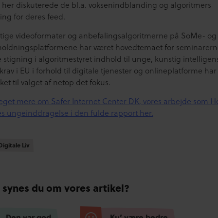
, her diskuterede de bl.a. voksenindblanding og algoritmers
ing for deres feed.
tige videoformater og anbefalingsalgoritmerne på SoMe- og
oldningsplatformene har været hovedtemaet for seminarern
 stigning i algoritmestyret indhold til unge, kunstig intellige
krav i EU i forhold til digitale tjenester og onlineplatforme har
et til valget af netop det fokus.
get mere om Safer Internet Center DK, vores arbejde som He
es ungeinddragelse i den fulde rapport her.
igitale Liv
igitale Liv
 synes du om vores artikel?
Den var god
Ku’ være bedre