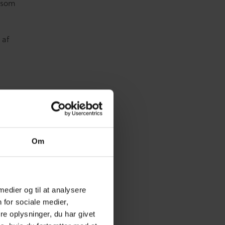
e som
 af
og
. Det
på
Om
line,
igt,
igitale
nelse
 medier og til at analysere
 det
 for sociale medier,
e oplysninger, du har givet