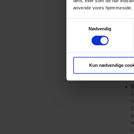
dem, eller som de har indsaml
A
anvende vores hjemmeside.
e
d
Samtykkevalg
o
Nødvendig
d
i
a
a
u
Kun nødvendige cook
m
v
T
h
u
C
e
t
L