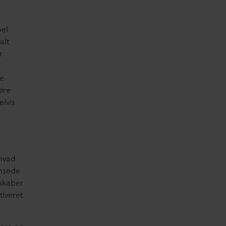
pel
alt
r
re
gøre
elvis
 hvad
ænsede
sskaber
tiveret