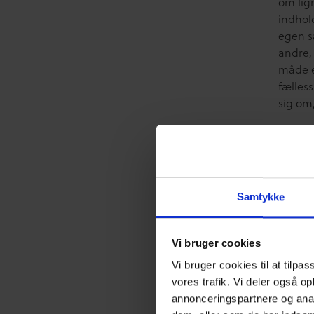
om lig
indhol
egen s
andre,
måde et
fælles
sig om,
I den f
samtal
V
s
Samtykke
i
s
n
Vi bruger cookies
b
Vi bruger cookies til at tilpas
n
vores trafik. Vi deler også o
t
annonceringspartnere og anal