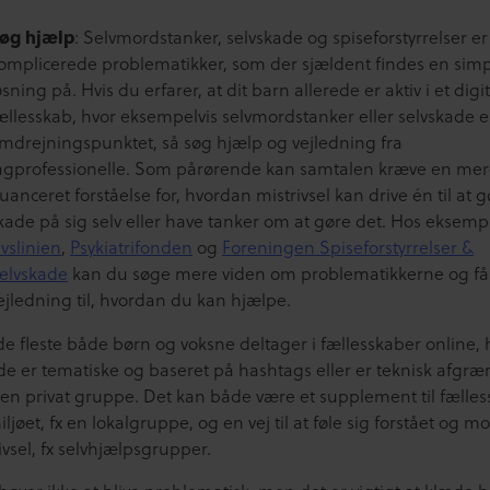
øg hjælp
: Selvmordstanker, selvskade og spiseforstyrrelser er
omplicerede problematikker, som der sjældent findes en sim
øsning på. Hvis du erfarer, at dit barn allerede er aktiv i et digit
ællesskab, hvor eksempelvis selvmordstanker eller selvskade e
mdrejningspunktet, så søg hjælp og vejledning fra
agprofessionelle. Som pårørende kan samtalen kræve en me
uanceret forståelse for, hvordan mistrivsel kan drive én til at 
kade på sig selv eller have tanker om at gøre det. Hos eksemp
ivslinien
,
Psykiatrifonden
og
Foreningen Spiseforstyrrelser &
elvskade
kan du søge mere viden om problematikkerne og få
ejledning til, hvordan du kan hjælpe.
de fleste både børn og voksne deltager i fællesskaber online,
de er tematiske og baseret på hashtags eller er teknisk afgr
 en privat gruppe. Det kan både være et supplement til fælle
ljøet, fx en lokalgruppe, og en vej til at føle sig forstået og mo
vsel, fx selvhjælpsgrupper.