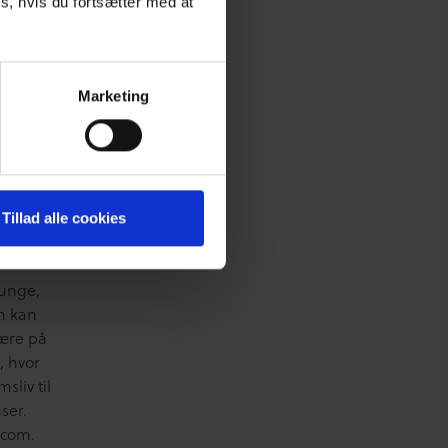
s, hvis du fortsætter med at
 barn
 det
dtage
én
Marketing
en for
 fx en
 den
e
Tillad alle cookies
r endnu
unge,
an kan
være på
, hvor
sliv til
ser.
.com.