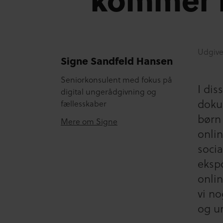
Udgive
Signe Sandfeld Hansen
Seniorkonsulent med fokus på
I di
digital ungerådgivning og
doku
fællesskaber
børn
Mere om Signe
onlin
socia
ekspo
onli
vi no
og u