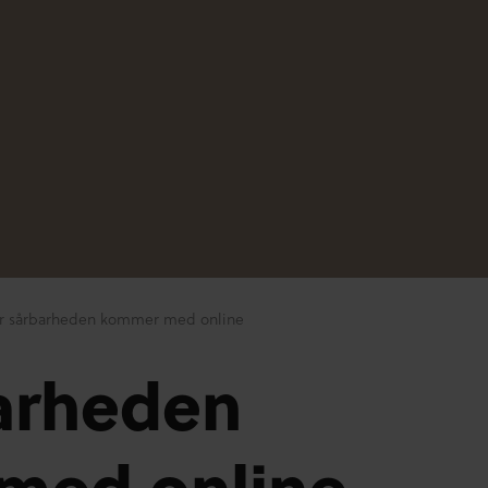
r sårbarheden kommer med online
arheden
med online