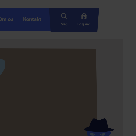
Om os
Om os
Kontakt
Kontakt
Søg
Log ind