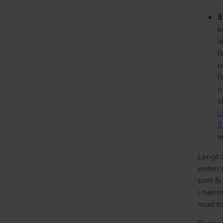
S
k
l
f
o
f
n
s
L
S
v
Langt 
enten 
som fx
i nærmi
mod tri