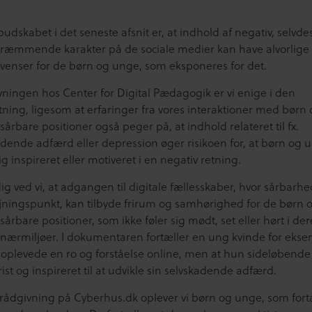
dskabet i det seneste afsnit er, at indhold af negativ, selvdes
skræmmende karakter på de sociale medier kan have alvorlige
venser for de børn og unge, som eksponeres for det.
ivningen hos Center for Digital Pædagogik er vi enige i den
tning, ligesom at erfaringer fra vores interaktioner med børn
sårbare positioner også peger på, at indhold relateret til fx.
adende adfærd eller depression øger risikoen for, at børn og 
ig inspireret eller motiveret i en negativ retning.
g ved vi, at adgangen til digitale fællesskaber, hvor sårbarh
ningspunkt, kan tilbyde frirum og samhørighed for de børn 
sårbare positioner, som ikke føler sig mødt, set eller hørt i der
e nærmiljøer. I dokumentaren fortæller en ung kvinde for ekse
 oplevede en ro og forståelse online, men at hun sideløbende
ist og inspireret til at udvikle sin selvskadende adfærd.
s rådgivning på Cyberhus.dk oplever vi børn og unge, som fort