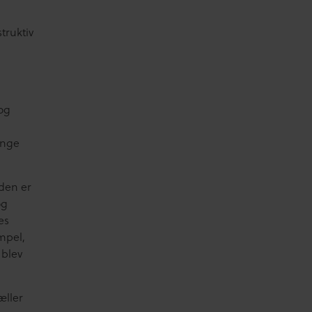
truktiv
 og
unge
eden er
og
es
mpel,
 blev
æller