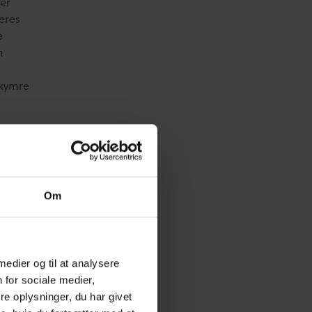
ger
eres
e
n
ekymre
 at tage
st
t
Om
an
ær
 medier og til at analysere
 taler
 for sociale medier,
 dem.
e oplysninger, du har givet