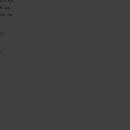
børn og
t op,
 deres
 og
er