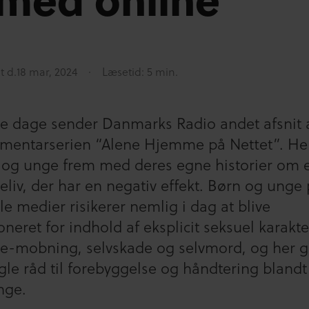
t d.
18 mar, 2024
Læsetid: 5 min.
sse dage sender Danmarks Radio andet afsnit 
mentarserien “Alene Hjemme på Nettet”. Her
 og unge frem med deres egne historier om 
eliv, der har en negativ effekt. Børn og unge
le medier risikerer nemlig i dag at blive
neret for indhold af eksplicit seksuel karakte
ne-mobning, selvskade og selvmord, og her g
gle råd til forebyggelse og håndtering bland
nge.