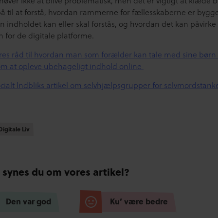
øver ikke at blive problematisk, men det er vigtigt at klæde 
å til at forstå, hvordan rammerne for fællesskaberne er bygge
n indholdet kan eller skal forstås, og hvordan det kan påvirke
n for de digitale platforme.
res råd til hvordan man som forælder kan tale med sine børn
m at opleve ubehageligt indhold online
cialt Indbliks artikel om selvhjælpsgrupper for selvmordstank
igitale Liv
igitale Liv
 synes du om vores artikel?
Den var god
Ku’ være bedre