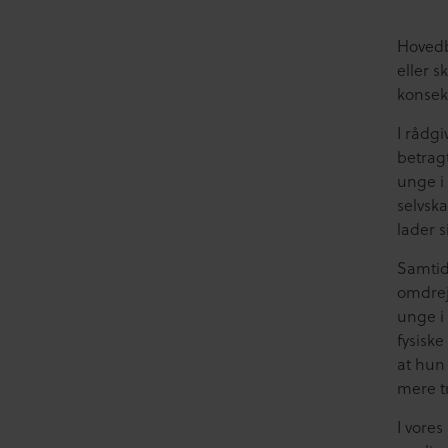
Hovedbu
eller 
konsek
I rådg
betrag
unge i 
selvsk
lader s
Samtidi
omdrej
unge i 
fysisk
at hun
mere tr
I vore