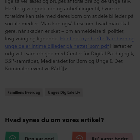
lige så vel læses og bruges af forældre og de unge selv.
Hæftet giver gode råd og anbefalinger til, hvordan
forældre kan tale med deres børn om at dele billeder på
sociale medier. Man kan også læse om, hvad man skal
gøre, når skaden er sket – om anmeldelse til politiet,
lovgivning og lignende.
Hent det nye hæfte ’Når børn og
unge deler intime billeder på nettet’ som pdf
Hæftet er
udgivet i samarbejde med Center for Digital Pædagogik,
SSP-samrådet, Medierådet for Børn og Unge & Det
Kriminalpræventive Råd.]]>
Familiens hverdag
Familiens hverdag
Unges Digitale Liv
Unges Digitale Liv
Hvad synes du om vores artikel?
Den var god
Ku’ være bedre