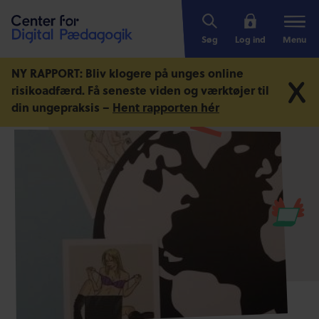
Søg
Log ind
Menu
NY RAPPORT: Bliv klogere på unges online
risikoadfærd.
Få seneste viden og værktøjer til
din ungepraksis –
Hent rapporten hér