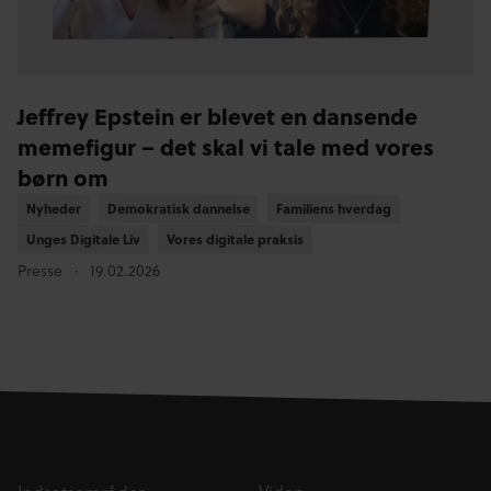
Jeffrey Epstein er blevet en dansende
memefigur – det skal vi tale med vores
børn om
Nyheder
Nyheder
Demokratisk dannelse
Demokratisk dannelse
Familiens hverdag
Familiens hverdag
Unges Digitale Liv
Unges Digitale Liv
Vores digitale praksis
Vores digitale praksis
Presse
19.02.2026