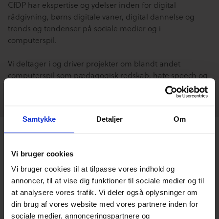
CfDP har ekspertise og ydelser inden for digital
rådgivning, børns digitale vaner, digital dannelse og
trends og tendenser på sociale medier og i
computerspil.
Vi deltager i og driver projekter om blandt andet
computerspil som pædagogisk redskab, hate speech og
anti-ligestilling på nettet.
Samtykke
Detaljer
Om
Vi bruger cookies
Relaterede
Vi bruger cookies til at tilpasse vores indhold og
annoncer, til at vise dig funktioner til sociale medier og til
blogindlæg
at analysere vores trafik. Vi deler også oplysninger om
din brug af vores website med vores partnere inden for
sociale medier, annonceringspartnere og