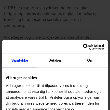
CfDP har ekspertise og ydelser inden for digital
rådgivning, børns digitale vaner, digital dannelse og
trends og tendenser på sociale medier og i
computerspil.
Vi deltager i og driver projekter om blandt andet
computerspil som pædagogisk redskab, hate speech og
anti-ligestilling på nettet.
Samtykke
Detaljer
Om
Vi bruger cookies
Relaterede
Vi bruger cookies til at tilpasse vores indhold og
annoncer, til at vise dig funktioner til sociale medier og til
blogindlæg
at analysere vores trafik. Vi deler også oplysninger om
din brug af vores website med vores partnere inden for
sociale medier, annonceringspartnere og