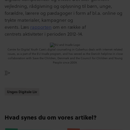
vejledning, rådgivning og oplysning til børn, unge,
forældre, lærere og pædagoger i form af bl.a. online og
trykte materialer, kampagner og
events.
Læs
rapporten
om en række af
centrets aktiviteter i perioden 2012-14.
Centre for Digital Youth Care’s digital counseling in Cyberhus deals with internet-related
issues, as a part of the EU Insafe program, and has served as the Danish helpline in close
collaboration with Save the Children, Denmark and the Council for Children and Young
People since 2009.
]]>
Unges Digitale Liv
Unges Digitale Liv
Hvad synes du om vores artikel?