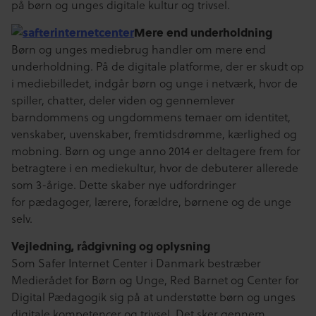
på børn og unges digitale kultur og trivsel.
Mere end underholdning
Børn og unges mediebrug handler om mere end
underholdning. På de digitale platforme, der er skudt op
i mediebilledet, indgår børn og unge i netværk, hvor de
spiller, chatter, deler viden og gennemlever
barndommens og ungdommens temaer om identitet,
venskaber, uvenskaber, fremtidsdrømme, kærlighed og
mobning. Børn og unge anno 2014 er deltagere frem for
betragtere i en mediekultur, hvor de debuterer allerede
som 3-årige. Dette skaber nye udfordringer
for pædagoger, lærere, forældre, børnene og de unge
selv.
Vejledning, rådgivning og oplysning
Som Safer Internet Center i Danmark bestræber
Medierådet for Børn og Unge, Red Barnet og Center for
Digital Pædagogik sig på at understøtte børn og unges
digitale kompetencer og trivsel. Det sker gennem