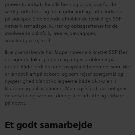
præventiv indsats for alle børn og unge, overfor de
særligt udsatte – og for at gribe ind og støtte individer
på sidespor. Sideløbende afholder de forskellige SSP-
netværk temadage, kurser og oplægsaftener for de
involverede politifolk, lærere, pædagoger,
socialrådgivere, m. fl.
Ikke overraskende har fagpersonerne tilknyttet SSP fået
et stigende fokus på børn og unges problemer på
nettet. Både fordi det er et nyopstået fænomen, som ikke
er landet klart på ét bord, og som rejser spørgsmål og
nysgerrighed blandt kollegaerne både på skolen, i
klubben og politistationen. Men også fordi det netop er
de udsatte og sårbare, der også er udsatte og sårbare
på nettet.
Et godt samarbejde