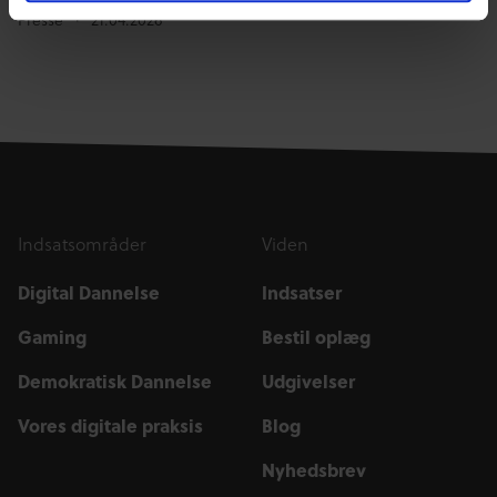
Presse
21.04.2026
Indsatsområder
Viden
Digital Dannelse
Indsatser
Gaming
Bestil oplæg
Demokratisk Dannelse
Udgivelser
Vores digitale praksis
Blog
Nyhedsbrev