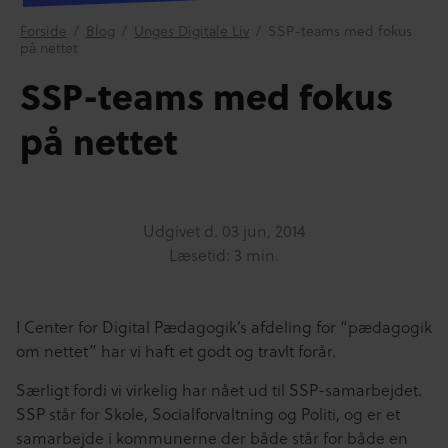
Forside
/
Blog
/
Unges Digitale Liv
/
SSP-teams med fokus
på nettet
SSP-teams med fokus
på nettet
Udgivet d.
03 jun, 2014
Læsetid: 3 min.
I Center for Digital Pædagogik’s afdeling for “pædagogik
om nettet” har vi haft et godt og travlt forår.
Særligt fordi vi virkelig har nået ud til SSP-samarbejdet.
SSP står for Skole, Socialforvaltning og Politi, og er et
samarbejde i kommunerne der både står for både en