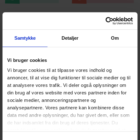
Relaterede
Samtykke
Detaljer
Om
blogindlæg
Vi bruger cookies
Vi bruger cookies til at tilpasse vores indhold og
annoncer, til at vise dig funktioner til sociale medier og til
at analysere vores trafik. Vi deler også oplysninger om
din brug af vores website med vores partnere inden for
sociale medier, annonceringspartnere og
Nye ekspert-anbefalinger:
10 trygge og
analysepartnere. Vores partnere kan kombinere disse
sjove danske computerspil
data med andre oplysninger, du har givet dem, eller som
Nyheder
Nyheder
Familiens hverdag
Familiens hverdag
Gaming
Gaming
Unges Digitale Liv
Unges Digitale Liv
de har indsamlet fra din brug af deres tjenester. Du
Vores digitale praksis
Vores digitale praksis
samtykker til vores cookies, hvis du fortsætter med at
anvende vores hjemmeside.
Presse
08.06.2026
Samtykkevalg