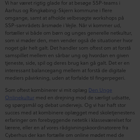
Vi har været rigtig glade for at besøge SSP-teams i
Aarhus og Ringkøbing-Skjern kommune i flere
omgange, samt at afholde velbesøgte workshops på
SSP-samrådets årsmøde i Vejle. Når vi kommer ud,
fortæller vi både om børn og unges generelle netkultur,
som vi møder den, men vender også de situationer hvor
noget går helt galt. Det handler som oftest om at forstå
samspillet mellem en sårbar ung og hvordan en given
tjeneste, side, spil og deres brug kan gå galt. Det er en
interessant balancegang mellem at forstå de digitale
mediers påvirkning, uden at forfalde til fingerpegeri.
Som oftest kombinerer vi mit oplæg
Den Unge
Onlinekultur
med en drejning mod de særligt udsatte,
og spørgsmål og debat undervejs. Og vi har haft stor
succes med at kombinere oplægget med skoletjenestens
erfaringer om forebyggende netetik i klasseværelset for
lærere, eller en af vores rådgivningskoordinatorere fra
Cyberhus der kan fortælle om online mødet med de