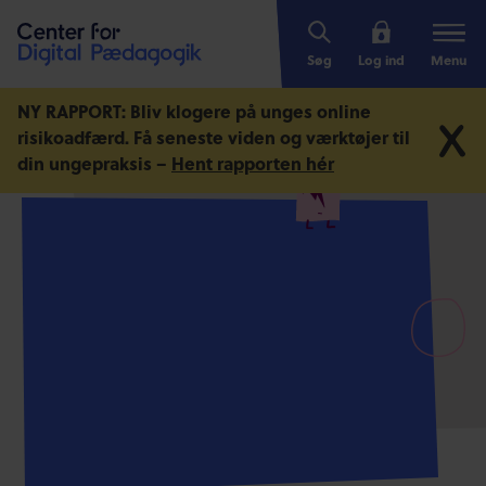
Søg
Log ind
Menu
NY RAPPORT: Bliv klogere på unges online
risikoadfærd.
Få seneste viden og værktøjer til
din ungepraksis –
Hent rapporten hér