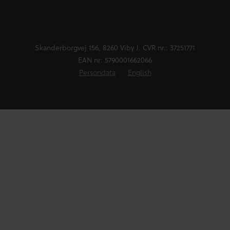
Skanderborgvej 156, 8260 Viby J. CVR nr.: 37251771
EAN nr: 5790001662066
Persondata
English