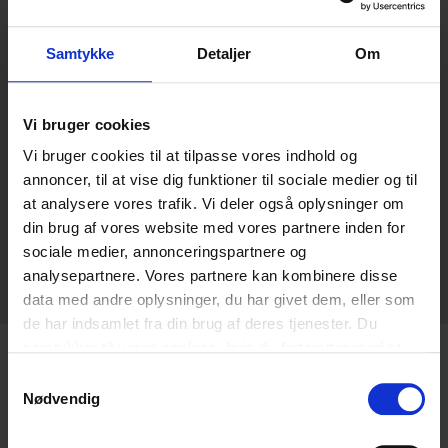
Kontakt Jonas
Samtykke
Detaljer
Om
CfDP har ekspertise og ydelser inden for digital
rådgivning, børns digitale vaner, digital dannelse og
Vi bruger cookies
trends og tendenser på sociale medier og i
Vi bruger cookies til at tilpasse vores indhold og
computerspil.
annoncer, til at vise dig funktioner til sociale medier og til
at analysere vores trafik. Vi deler også oplysninger om
Vi deltager i og driver projekter om blandt andet
din brug af vores website med vores partnere inden for
computerspil som pædagogisk redskab, hate speech og
sociale medier, annonceringspartnere og
anti-ligestilling på nettet.
analysepartnere. Vores partnere kan kombinere disse
data med andre oplysninger, du har givet dem, eller som
de har indsamlet fra din brug af deres tjenester. Du
samtykker til vores cookies, hvis du fortsætter med at
anvende vores hjemmeside.
Samtykkevalg
Nødvendig
Relaterede