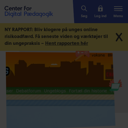
Søg
Log ind
Menu
NY RAPPORT: Bliv klogere på unges online
risikoadfærd.
Få seneste viden og værktøjer til
din ungepraksis –
Hent rapporten hér