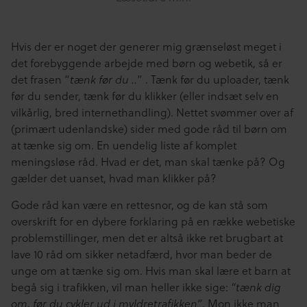
Hvis der er noget der generer mig grænseløst meget i
det forebyggende arbejde med børn og webetik, så er
det frasen “
tænk før du ..
” . Tænk før du uploader, tænk
før du sender, tænk før du klikker (eller indsæt selv en
vilkårlig, bred internethandling). Nettet svømmer over af
(primært udenlandske) sider med gode råd til børn om
at tænke sig om. En uendelig liste af komplet
meningsløse råd. Hvad er det, man skal tænke på? Og
gælder det uanset, hvad man klikker på?
Gode råd kan være en rettesnor, og de kan stå som
overskrift for en dybere forklaring på en række webetiske
problemstillinger, men det er altså ikke ret brugbart at
lave 10 råd om sikker netadfærd, hvor man beder de
unge om at tænke sig om. Hvis man skal lære et barn at
begå sig i trafikken, vil man heller ikke sige:
“tænk dig
om, før du cykler ud i myldretrafikken”
. Mon ikke man