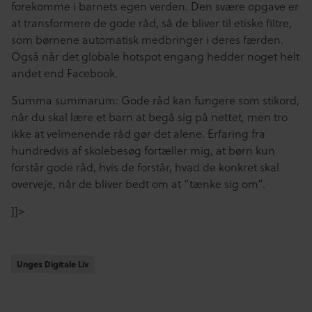
forekomme i barnets egen verden. Den svære opgave er
at transformere de gode råd, så de bliver til etiske filtre,
som børnene automatisk medbringer i deres færden.
Også når det globale hotspot engang hedder noget helt
andet end Facebook.
Summa summarum: Gode råd kan fungere som stikord,
når du skal lære et barn at begå sig på nettet, men tro
ikke at velmenende råd gør det alene. Erfaring fra
hundredvis af skolebesøg fortæller mig, at børn kun
forstår gode råd, hvis de forstår, hvad de konkret skal
overveje, når de bliver bedt om at “tænke sig om”.
]]>
Unges Digitale Liv
Unges Digitale Liv