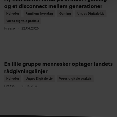
og et disconnect mellem generationer
Nyheder
Nyheder
Familiens hverdag
Familiens hverdag
Gaming
Gaming
Unges Digitale Liv
Unges Digitale Liv
Vores digitale praksis
Vores digitale praksis
Presse
22.04.2026
En lille gruppe mennesker optager landets
rådgivningslinjer
Nyheder
Nyheder
Unges Digitale Liv
Unges Digitale Liv
Vores digitale praksis
Vores digitale praksis
Presse
21.04.2026