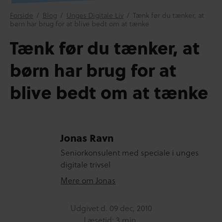
Forside
/
Blog
/
Unges Digitale Liv
/
Tænk før du tænker, at
børn har brug for at blive bedt om at tænke
Tænk før du tænker, at
børn har brug for at
blive bedt om at tænke
Jonas Ravn
Seniorkonsulent med speciale i unges
digitale trivsel
Mere om Jonas
Udgivet d.
09 dec, 2010
Læsetid: 3 min.