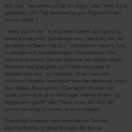
ville sige:
“ræk armen ud når du drejer
” eller
“hold dig til
cykelstien”
eller
“lad være med at give fingeren til den
emsige billist”
?
“Tænk dig om før..” er et voksent udtryk, der egner sig
bedst til enten/eller handlinger som: “tænk dig om, før
du vælger et flexlån i dit hus”. Udtrykket er voksent, fordi
vi allerede ved, at anbefalingen indeholder en risiko,
som vi godt forstår. Det gør børnene ikke nødvendigvis.
Hvis man skal give gode råd til børn om noget så
abstrakt som web- og mobiletik, så bør man som
minimum fortælle, hvad det er man bør tænke på, inden
man klikker. Eksempelvis: “
Overvej om dine venner
synes, det er fedt, at du altid tager billeder af dem og
lægger dem på FB”
eller
“Tænk på om alle dine 327
venner har brug for at vide, at du er forkølet”
Et godt råd arbejder med identifikation. Det skal
eksemplificeres og gøres til noget, der kunne