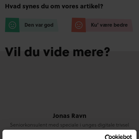
Hvad synes du om vores artikel?
Den var god
Ku’ være bedre
Vil du vide mere?
Jonas Ravn
Seniorkonsulent med speciale i unges digitale trivsel