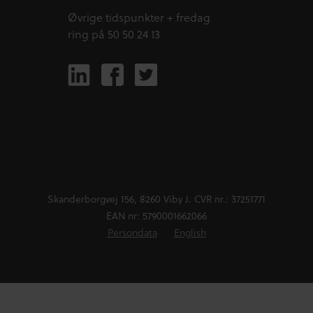
Øvrige tidspunkter + fredag
ring på 50 50 24 13
Skanderborgvej 156, 8260 Viby J. CVR nr.: 37251771
EAN nr: 5790001662066
Persondata
English