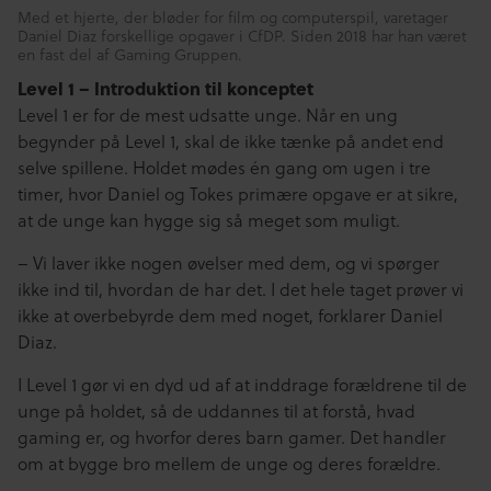
Med et hjerte, der bløder for film og computerspil, varetager
Daniel Diaz forskellige opgaver i CfDP. Siden 2018 har han været
en fast del af Gaming Gruppen.
Level 1 – Introduktion til konceptet
Level 1 er for de mest udsatte unge. Når en ung
begynder på Level 1, skal de ikke tænke på andet end
selve spillene. Holdet mødes én gang om ugen i tre
timer, hvor Daniel og Tokes primære opgave er at sikre,
at de unge kan hygge sig så meget som muligt.
– Vi laver ikke nogen øvelser med dem, og vi spørger
ikke ind til, hvordan de har det. I det hele taget prøver vi
ikke at overbebyrde dem med noget, forklarer Daniel
Diaz.
I Level 1 gør vi en dyd ud af at inddrage forældrene til de
unge på holdet, så de uddannes til at forstå, hvad
gaming er, og hvorfor deres barn gamer. Det handler
om at bygge bro mellem de unge og deres forældre.