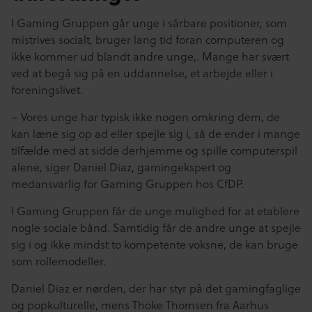
I Gaming Gruppen går unge i sårbare positioner, som
mistrives socialt, bruger lang tid foran computeren og
ikke kommer ud blandt andre unge,. Mange har svært
ved at begå sig på en uddannelse, et arbejde eller i
foreningslivet.
– Vores unge har typisk ikke nogen omkring dem, de
kan læne sig op ad eller spejle sig i, så de ender i mange
tilfælde med at sidde derhjemme og spille computerspil
alene, siger Daniel Diaz, gamingekspert og
medansvarlig for Gaming Gruppen hos CfDP.
I Gaming Gruppen får de unge mulighed for at etablere
nogle sociale bånd. Samtidig får de andre unge at spejle
sig i og ikke mindst to kompetente voksne, de kan bruge
som rollemodeller.
Daniel Diaz er nørden, der har styr på det gamingfaglige
og popkulturelle, mens Thoke Thomsen fra Aarhus