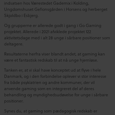
indsatsen hos Værestedet Gademix i Kolding,
Ungdomshuset Gefionsgården i Horsens og herberget
Skjoldbo i Esbjerg.
Og grupperne er allerede godt i gang i Go Gaming
projektet. Allerede i 2021 afviklede projektet 122
aktivitetsdage med i alt 28 unge i sårbare positioner som
deltagere.
Resultaterne herfra viser blandt andet, at gaming kan
være et fantastisk redskab til at nå unge hjemløse.
Tanken er, at vi skal have konceptet ud at flyve i hele
Danmark, og i den forbindelse oplever vi stor interesse
fra både psykiatrien og andre kommuner, der vil
anvende gaming som en integreret del af deres
behandling og myndighedsudøvelse for unge i sårbare
positioner.
Synes du, at gaming som pædagogisk redskab er