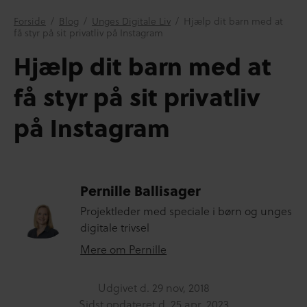
Forside
/
Blog
/
Unges Digitale Liv
/
Hjælp dit barn med at
få styr på sit privatliv på Instagram
Hjælp dit barn med at
få styr på sit privatliv
på Instagram
Pernille Ballisager
Projektleder med speciale i børn og unges
digitale trivsel
Mere om Pernille
Udgivet d.
29 nov, 2018
Sidst opdateret d.
25 apr, 2023