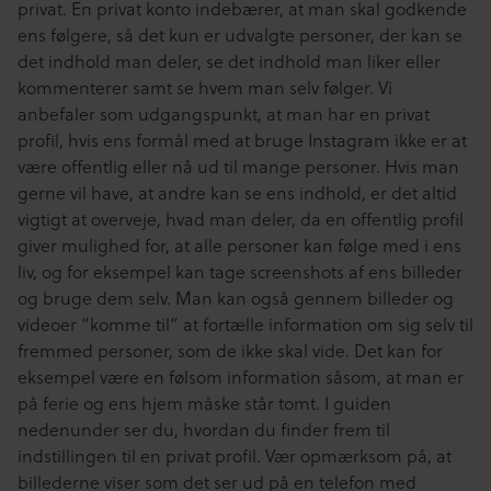
privat. En privat konto indebærer, at man skal godkende
ens følgere, så det kun er udvalgte personer, der kan se
det indhold man deler, se det indhold man liker eller
kommenterer samt se hvem man selv følger. Vi
anbefaler som udgangspunkt, at man har en privat
profil, hvis ens formål med at bruge Instagram ikke er at
være offentlig eller nå ud til mange personer. Hvis man
gerne vil have, at andre kan se ens indhold, er det altid
vigtigt at overveje, hvad man deler, da en offentlig profil
giver mulighed for, at alle personer kan følge med i ens
liv, og for eksempel kan tage screenshots af ens billeder
og bruge dem selv. Man kan også gennem billeder og
videoer “komme til” at fortælle information om sig selv til
fremmed personer, som de ikke skal vide. Det kan for
eksempel være en følsom information såsom, at man er
på ferie og ens hjem måske står tomt. I guiden
nedenunder ser du, hvordan du finder frem til
indstillingen til en privat profil. Vær opmærksom på, at
billederne viser som det ser ud på en telefon med