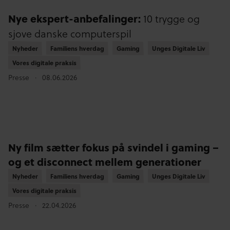
Nye ekspert-anbefalinger:
10 trygge og
sjove danske computerspil
Nyheder
Nyheder
Familiens hverdag
Familiens hverdag
Gaming
Gaming
Unges Digitale Liv
Unges Digitale Liv
Vores digitale praksis
Vores digitale praksis
Presse
08.06.2026
Ny film sætter fokus på svindel i gaming –
og et disconnect mellem generationer
Nyheder
Nyheder
Familiens hverdag
Familiens hverdag
Gaming
Gaming
Unges Digitale Liv
Unges Digitale Liv
Vores digitale praksis
Vores digitale praksis
Presse
22.04.2026