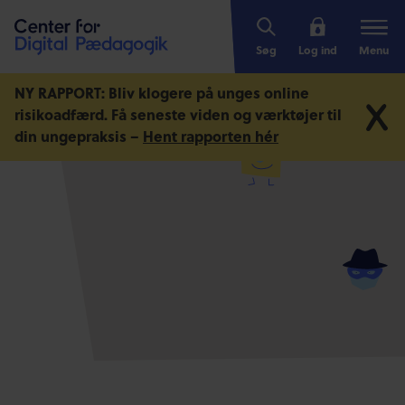
Søg
Log ind
Menu
NY RAPPORT: Bliv klogere på unges online
risikoadfærd.
Få seneste viden og værktøjer til
din ungepraksis –
Hent rapporten hér