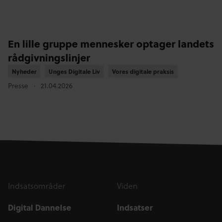
En lille gruppe mennesker optager landets
rådgivningslinjer
Nyheder
Nyheder
Unges Digitale Liv
Unges Digitale Liv
Vores digitale praksis
Vores digitale praksis
Presse
21.04.2026
Indsatsområder
Viden
Digital Dannelse
Indsatser