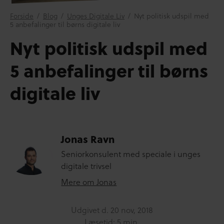
Forside
/
Blog
/
Unges Digitale Liv
/
Nyt politisk udspil med
5 anbefalinger til børns digitale liv
Nyt politisk udspil med
5 anbefalinger til børns
digitale liv
Jonas Ravn
Seniorkonsulent med speciale i unges
digitale trivsel
Mere om Jonas
Udgivet d.
20 nov, 2018
Læsetid: 5 min.