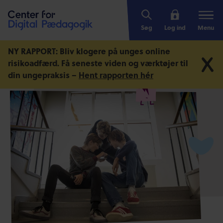
Søg
Log ind
Menu
NY RAPPORT: Bliv klogere på unges online
risikoadfærd.
Få seneste viden og værktøjer til
din ungepraksis –
Hent rapporten hér