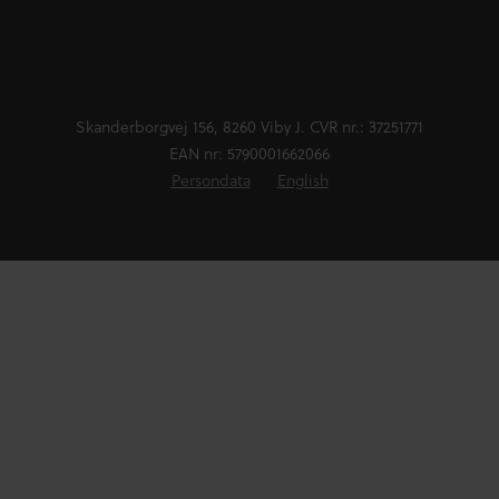
Skanderborgvej 156, 8260 Viby J. CVR nr.: 37251771
EAN nr: 5790001662066
Persondata
English