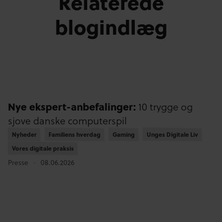
Relaterede
blogindlæg
Nye ekspert-anbefalinger:
10 trygge og
sjove danske computerspil
Nyheder
Nyheder
Familiens hverdag
Familiens hverdag
Gaming
Gaming
Unges Digitale Liv
Unges Digitale Liv
Vores digitale praksis
Vores digitale praksis
Presse
08.06.2026