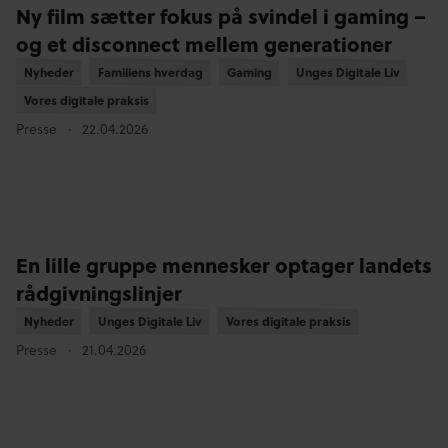
Ny film sætter fokus på svindel i gaming –
og et disconnect mellem generationer
Nyheder
Nyheder
Familiens hverdag
Familiens hverdag
Gaming
Gaming
Unges Digitale Liv
Unges Digitale Liv
Vores digitale praksis
Vores digitale praksis
Presse
22.04.2026
En lille gruppe mennesker optager landets
rådgivningslinjer
Nyheder
Nyheder
Unges Digitale Liv
Unges Digitale Liv
Vores digitale praksis
Vores digitale praksis
Presse
21.04.2026