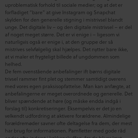
uproblematisk forhold til sociale medier; og at det er
forfladiget “bare” at give Instagram og Snapchat
skylden for den generelle stigning i mistrivsel blandt
unge. Det digitale liv – og den digitale mistrivsel – er del
af noget meget større. Det er vi enige i – ligesom vi
naturligvis også er enige i, at den gruppe der så
mistrives selvfølgelig skal hjælpes. Det nytter bare ikke,
at vi maler et frygteligt billede af ungdommen som
helhed.
De fem ovenstående anbefalinger ift børns digitale
trivsel rammer fint plet og stemmer samtidigt overens
med vores egen praksisopfattelse. Man kan anfægte, at
anbefalingerne er meget overordnede og generelle. Det
bliver spændende at høre (og måske endda indgå i
forslag til) konkretiseringer. Eksempelvis er det jo en
velkendt udfordring at aktivere forældrene. Almindelige
forældremøder savner ofte deltagelse fra dem, der mest
har brug for informationen. Pamfletter med gode råd
ender ofte inderst i køkkenskuffen, før de bliver læst.