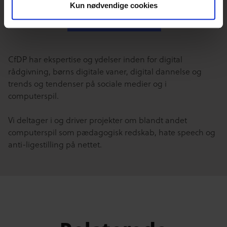
Kun nødvendige cookies
Kontakt Jonas
CfDP har ekspertise og ydelser inden for digital
rådgivning, børns digitale vaner, digital dannelse og
trends og tendenser på sociale medier og i
computerspil.
Vi deltager i og driver projekter om blandt andet
computerspil som pædagogisk redskab, hate speech og
anti-ligestilling på nettet.