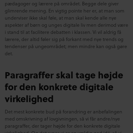
pædagoger og lærere på området. Begge dele giver
glimrende mening. En vigtig pointe her er, at man som
underviser ikke skal føle, at man skal kende alle nye
aspekter af børn og unges digitale liv men derimod være
i stand til at facilitere debatten i klassen. Vi vil aldrig få
lærere, der altid føler sig på forkant med nye trends og
tendenser på ungeområdet; men mindre kan også gøre
det.
Paragraffer skal tage højde
for den konkrete digitale
virkelighed
Det mest konkrete bud på forandring er anbefalingen
med omskrivning af lovgivningen, så vi får andre/nye
paragraffer, der tager højde for den konkrete digitale
virkelighed. Og det synes vi er en vældig god idé, så vi