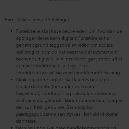
Børns Vilkårs fem anbefalinger
Forældrene skal have bedre viden om, hvordan de
opdrager deres børn digitalt: Forældrene har
generelt grundlæggende en viden om sociale
spilleregler, som de har svært ved at oversætte til
børnenes digitale liv. Vi bør derfor gøre mere ud af
at ruste forældrene til at tage deres
forældreansvar på sig med forældreundervisning
Skole og andre fagfolk skal klædes bedre på:
Digital dannelse (herunder viden om
lovgivning), sundheds- og seksualundervisning
skal være obligatorisk i læreruddannelsen. I dag er
der kun frivillige kurser. Samtidig bør
pædagoguddannelsen styrkes i forhold til digital
dannelse.
Børn og unge skal have handlekompetencer og