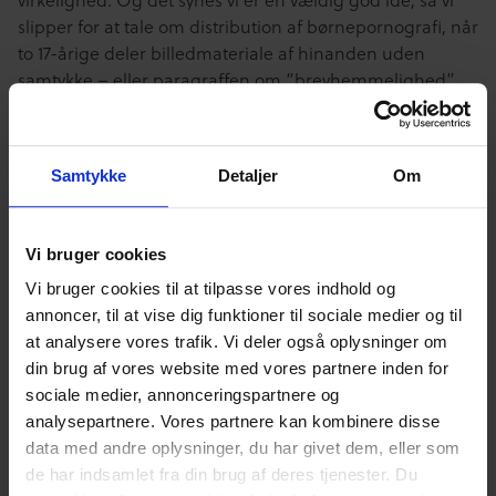
slipper for at tale om distribution af børnepornografi, når
to 17-årige deler billedmateriale af hinanden uden
samtykke – eller paragraffen om “brevhemmelighed”,
når børnene snager i en vens snap. Vi oplever på
skolebesøg, at der fortsat er behov for viden om jura og
paragraffer, men at den viden de modtager er svær at
Samtykke
Detaljer
Om
hæfte på konkrete handlinger, fordi det er uforståeligt
skrevet. En tilpasning til nutiden eller som minimum en
officiel omskrivning af paragrafferne til ungesprog ville
Vi bruger cookies
være en væsentlig ressource i det oplysende arbejde.
Læs hele udspillet fra Børns Vilkår
her
(pdf, åbner i ny
Vi bruger cookies til at tilpasse vores indhold og
fane)
annoncer, til at vise dig funktioner til sociale medier og til
at analysere vores trafik. Vi deler også oplysninger om
]]>
din brug af vores website med vores partnere inden for
sociale medier, annonceringspartnere og
analysepartnere. Vores partnere kan kombinere disse
Unges Digitale Liv
Unges Digitale Liv
data med andre oplysninger, du har givet dem, eller som
de har indsamlet fra din brug af deres tjenester. Du