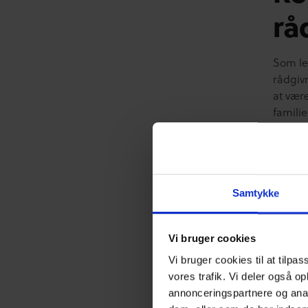
rå
Som le
rådgiv
at vær
famili
brevka
sex i 
trodsig
bagud o
bekymri
Samtykke
Rådgiv
om og 
Vi bruger cookies
Faglig
pædago
Vi bruger cookies til at tilpas
partera
vores trafik. Vi deler også o
tale m
annonceringspartnere og anal