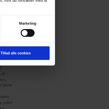
s, hvis du fortsætter med at
Marketing
ydeligt
 man
ed
åd og
Tillad alle cookies
t man
t
 at
pps,
at åbne
 åbent
lp uden
en.