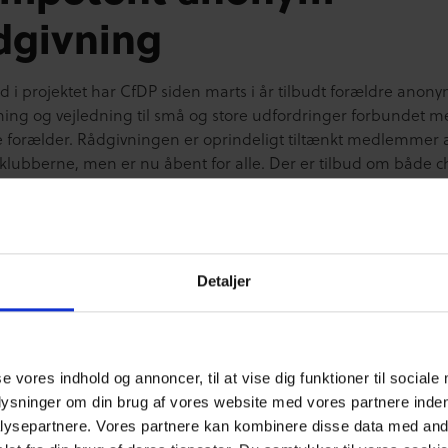
dgivning
d i projektet har CfDP siden marts i år tilbudt forældre anon
ning og vejledning til sm
å og store udfordringer forbundet m
e forælder. Rådgivningen er oprindeligt tiltænkt medlemmer 
eklubberne, men er nu åbent for alle. Der er tilbud om både c
sse, og forældre kan spørge om alt mellem himmel og jord – l
parforholdet (eller mangel på samme), umulige teenagere og
e tumlinger til følelsen af ikke at slå til, af altid at være to skrid
g aldrig have tid nok, hverken til sig selv eller sine unger, og
nger om, hvorvidt ens børn bliver stimuleret tilstrækkeligt.
Detaljer
erne har alle en socialfaglig uddannelse, og har således båd
erfaring med, at arbejde med mennesker forskellige steder i l
heden i rådgiverteamet bevæger sig primært inden for psykol
gik, med særligt fokus på familiedynamikker, familieforståel
se vores indhold og annoncer, til at vise dig funktioner til sociale
pi. Flere af rådgiverne er selv forældre, og alle har erfaring m
plysninger om din brug af vores website med vores partnere inden
ed mennesker, der har brug for sparring eller et godt råd.
ysepartnere. Vores partnere kan kombinere disse data med andr