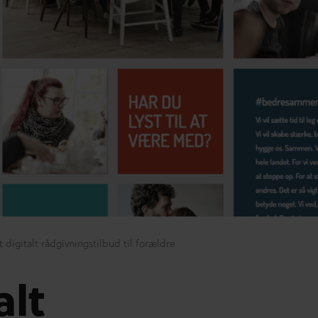
t digitalt rådgivningstilbud til forældre
alt