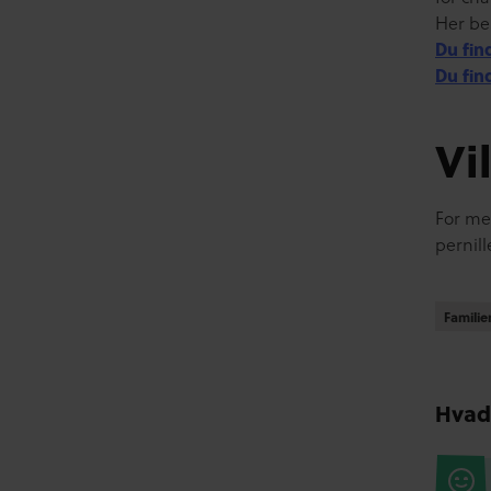
Her bes
Du fin
Du fin
Vi
For me
pernil
Famili
Famili
Hvad