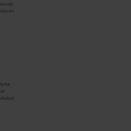
 sende
ælderen
tyrke
 at
sskabet