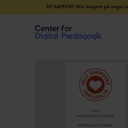
NY RAPPORT: Bliv klogere på unges o