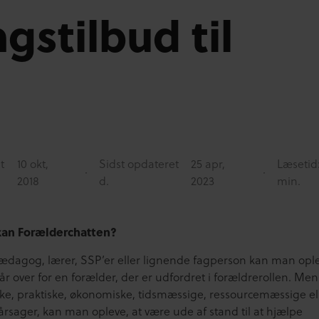
gstilbud til
t
10 okt,
Sidst opdateret
25 apr,
Læsetid:
2018
d.
2023
min.
kan Forælderchatten?
dagog, lærer, SSP’er eller lignende fagperson kan man ople
r over for en forælder, der er udfordret i forældrerollen. Men
iske, praktiske, økonomiske, tidsmæssige, ressourcemæssige el
årsager, kan man opleve, at være ude af stand til at hjælpe