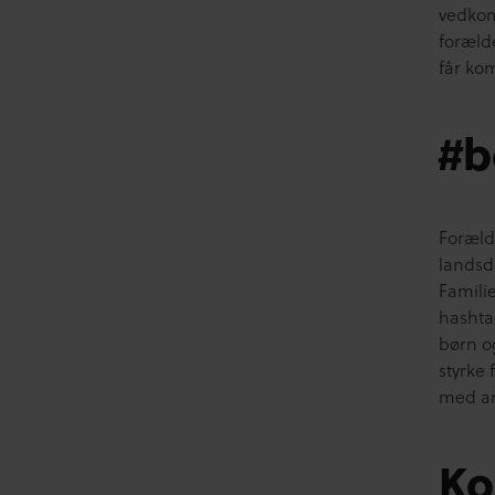
vedkom
foræld
får kom
#b
Foræld
landsd
Famili
hashta
børn o
styrke
med and
Ko