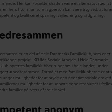
mende. Her kan Forælderchatten være et alternativt sted, at
eren hen, hvor man som fagperson kan være tryg ved, at for
petent og kvalificeret sparring, vejledning og rådgivning.
edresammen
erchatten er en del af Hele Danmarks Familieklub, som er et
ækkende projekt i KFUMs Sociale Arbejde
. I Hele Danmarks
eklub oprettes familieklubber rundt om i hele landet, under
gget #bedresammen. Formålet med familieklub
berne er at s
g unges muligheder for at bryde den negative sociale arv ved
 familiernes muligheder for at udnytte egne ressourcer i fælle
re familier på tværs af sociale skel.
mpetent anonym