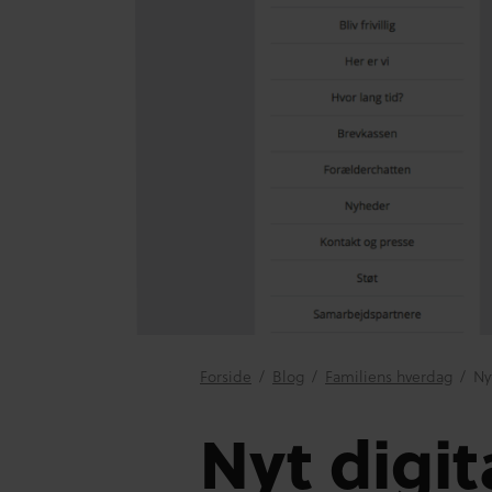
Forside
/
Blog
/
Familiens hverdag
/
Ny
Nyt digit