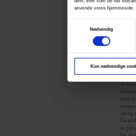
dem, eller som de har indsaml
anvende vores hjemmeside.
Ti
Samtykkevalg
Nødvendig
Som fa
kan mæ
arbejde
dem om 
Foræld
Kun nødvendige cook
vejledn
Foræld
er bos
landsd
man har
progra
op og s
Forælde
to gan
for ch