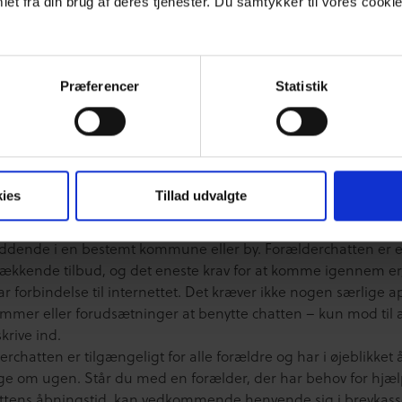
et fra din brug af deres tjenester. Du samtykker til vores cookie
lgængeligt for alle
Præferencer
Statistik
gperson kan man opleve, at man møder forældre, hvor man t
rke, at der er noget, der tynger dem, men hvor den ramme
r i, af den ene eller anden årsag ikke tillader, at man taler m
det. Her kan det være rart at vide, at der findes et sted som
erchatten, hvor man kan sende forældre hen, når de søger r
ies
Tillad udvalgte
ing til forældre- og familielivets små og store spørgsmål.
erchatten har samtidig den store force, at den ikke kræver, a
iddende i en bestemt kommune eller by. Forælderchatten er e
ækkende tilbud, og det eneste krav for at komme igennem er,
 forbindelse til internettet. Det kræver ikke nogen særlige a
mmer eller forudsætninger at benytte chatten – kun mod til 
krive ind.
rchatten er tilgængeligt for alle forældre og har i øjeblikket
ge om ugen.
Står du med en forælder, der har behov for hjæ
attens åbningstid, kan vedkommende henvende sig i brevkass