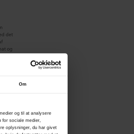
ym
ed det
af
hat og
ige fra
t
Om
e viden
ivet.
ogi og
se og
 medier og til at analysere
ed, at
 for sociale medier,
e oplysninger, du har givet