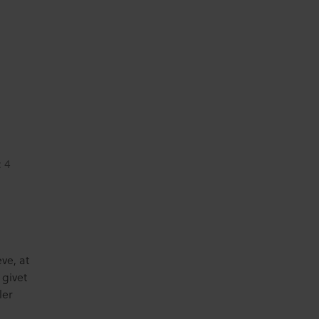
 4
ve, at
 givet
ler