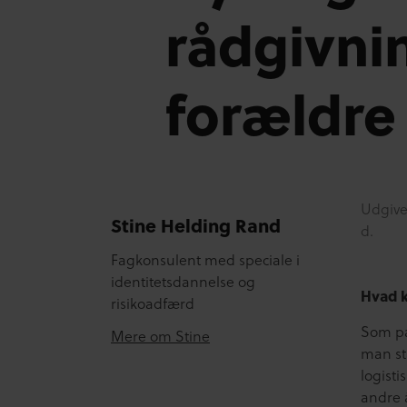
rådgivnin
forældre
Udgive
Stine Helding Rand
d.
Fagkonsulent med speciale i
identitetsdannelse og
Hvad 
risikoadfærd
Som pæ
Mere om Stine
man stå
logist
andre 