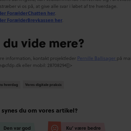
træber vi os på, at give alle svar i løbet af tre hverdage.
der ForælderChatten her
.
der ForælderBrevkassen her
.
l du vide mere?
re information, kontakt projektleder
Pernille Ballisager
på mai
le@cfdp.dk eller mobil: 28708294
]]>
ens hverdag
ens hverdag
Vores digitale praksis
Vores digitale praksis
 synes du om vores artikel?
Den var god
Ku’ være bedre