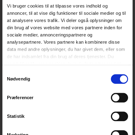
Vi bruger cookies til at tilpasse vores indhold og
annoncer, til at vise dig funktioner til sociale medier og til
Stine Helding Rand
at analysere vores trafik. Vi deler også oplysninger om
Fagkonsulent med speciale i identitetsdannelse og
din brug af vores website med vores partnere inden for
risikoadfærd
sociale medier, annonceringspartnere og
analysepartnere. Vores partnere kan kombinere disse
data med andre oplysninger, du har givet dem, eller som
Kontakt Stine
de har indsamlet fra din brug af deres tjenester. Du
samtykker til vores cookies, hvis du fortsætter med at
anvende vores hjemmeside.
Samtykkevalg
CfDP har ekspertise og ydelser inden for digital
Nødvendig
rådgivning, børns digitale vaner, digital dannelse og
trends og tendenser på sociale medier og i
computerspil.
Præferencer
Vi deltager i og driver projekter om blandt andet
Statistik
computerspil som pædagogisk redskab, hate speech og
anti-ligestilling på nettet.
Marketing