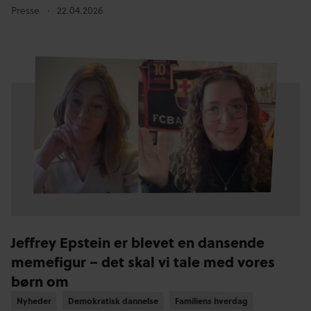
Presse
22.04.2026
Jeffrey Epstein er blevet en dansende
memefigur – det skal vi tale med vores
børn om
Nyheder
Nyheder
Demokratisk dannelse
Demokratisk dannelse
Familiens hverdag
Familiens hverdag