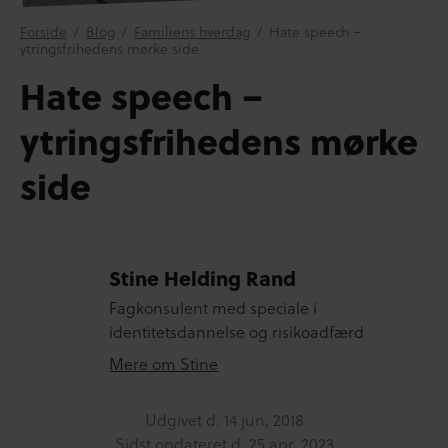
Forside
/
Blog
/
Familiens hverdag
/
Hate speech –
ytringsfrihedens mørke side
Hate speech –
ytringsfrihedens mørke
side
Stine Helding Rand
Fagkonsulent med speciale i
identitetsdannelse og risikoadfærd
Mere om Stine
Udgivet d.
14 jun, 2018
Sidst opdateret d.
25 apr, 2023