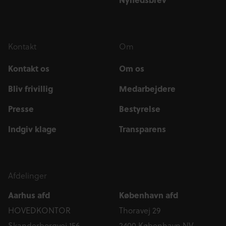
Kontakt
Om
Kontakt os
Om os
Bliv frivillig
Medarbejdere
Presse
Bestyrelse
Indgiv klage
Transparens
Afdelinger
Aarhus afd
København afd
HOVEDKONTOR
Thoravej 29
Skanderborgvej 156
2400 København NV