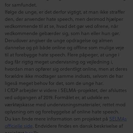
for samfundet.
Ifølge de unge, er det derfor vigtigt, at man ikke straffer
den, der anvender hate speech, men derimod hjælper
vedkommende til at se, hvad det gør ved ofrene, når
vedkommende gebærder sig, som han eller hun gør.
Derudover angiver de unge opdragelse og almen
dannelse og pli både online og offline som mulige veje
til at forebygge hate speech. Flere påpeger, at unge i
dag får rigtig meget undervisning og vejledning i,
hvordan man opfører sig ordentligt online, men at deres
forældre ikke modtager samme indsats, selvom de har
ligeså meget behov for det, som de unge har.
I CfDP arbejder vi videre i SELMA-projektet, der afsluttes
ved udgangen af 2019. Formålet er, at udvikle en
værktøjskasse med undervisningsmaterialer, rettet mod
oplysning om og forebyggelse af online hate speech.
Du kan finde mere information om projektet på
SELMAs
officielle side
. Endvidere findes en dansk beskrivelse af
projektet
her
.]]>