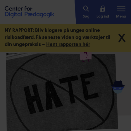
Søg
Log ind
Menu
NY RAPPORT: Bliv klogere på unges online
risikoadfærd.
Få seneste viden og værktøjer til
din ungepraksis –
Hent rapporten hér