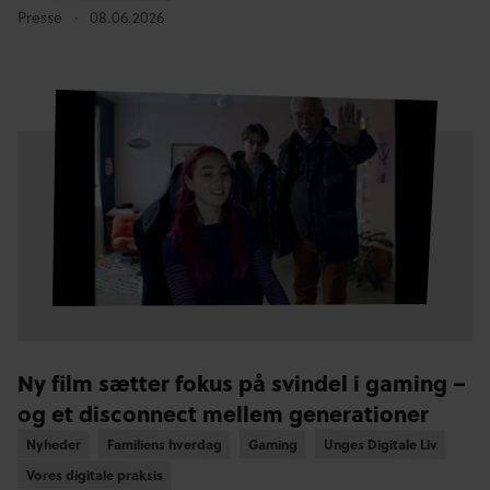
Presse
08.06.2026
Ny film sætter fokus på svindel i gaming –
og et disconnect mellem generationer
Nyheder
Nyheder
Familiens hverdag
Familiens hverdag
Gaming
Gaming
Unges Digitale Liv
Unges Digitale Liv
Vores digitale praksis
Vores digitale praksis