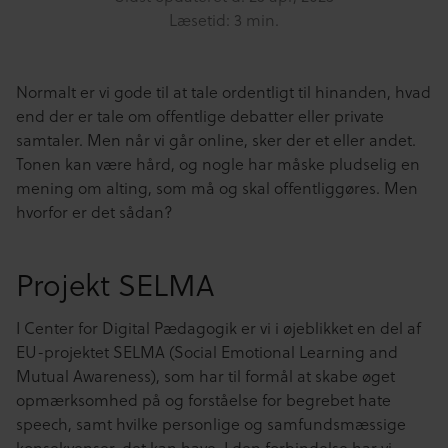
Læsetid: 3 min.
Normalt er vi gode til at tale ordentligt til hinanden, hvad
end der er tale om offentlige debatter eller private
samtaler. Men når vi går online, sker der et eller andet.
Tonen kan være hård, og nogle har måske pludselig en
mening om alting, som må og skal offentliggøres. Men
hvorfor er det sådan?
Projekt SELMA
I Center for Digital Pædagogik er vi i øjeblikket en del af
EU-projektet SELMA (Social Emotional Learning and
Mutual Awareness), som har til formål at skabe øget
opmærksomhed på og forståelse for begrebet hate
speech, samt hvilke personlige og samfundsmæssige
konsekvenser, det kan have. I den forbindelse har vi