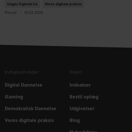
Unges Digitale Liv
Unges Digitale Liv
Vores digitale praksis
Vores digitale praksis
Presse
19.02.2026
Indsatsområder
Viden
Digital Dannelse
Indsatser
Gaming
Bestil oplæg
Demokratisk Dannelse
Udgivelser
Vores digitale praksis
Blog
Nyhedsbrev