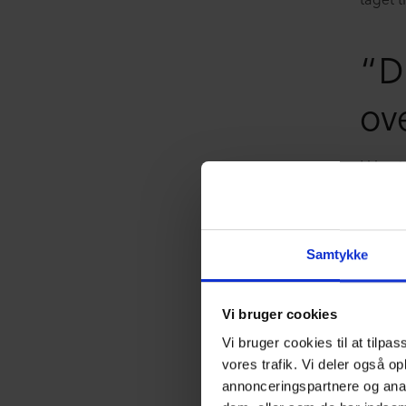
“D
ov
I klass
en svi
oversk
Dyrlun
Vild M
Samtykke
lange o
ramte, 
Vi bruger cookies
med di
til at
Vi bruger cookies til at tilpas
uden a
vores trafik. Vi deler også o
den fo
annonceringspartnere og anal
Debatt