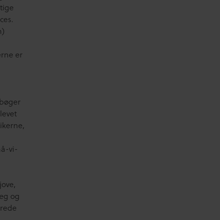
tige
ces.
n)
rne er
ebøger
levet
ikerne,
må-vi-
jove,
kæg og
erede