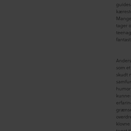
guides 
kæreste
Mange 
tager 
teenag
fantast
Anders
som et
skudt 
samfund
humoris
kunne-
erfarin
grænse
overdr
klovne
taget 