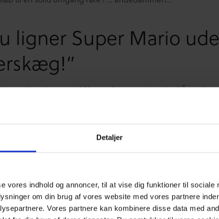
u ligner Super Mario ud
erskæg!”
isk amerikansk roast-stil fik samtlige nominerede til Årets You
ner fra den garvede komiker. Fie Laursen lignede Super Mari
æg. Rasmus Brohave var grim. Emilie Briting var dum. Albert
ds hat var grim. Julia Sofia var en pseudo-kendis der kun var
ed Dans på et medlidenheds-wildcard. Undervejs i den ti min
Detaljer
rd-sprint blev der skiftevis smilt akavet og grinet højlydt af de
der ikke alle vidste hvordan de skulle agere, når der blev lave
ldoer, teenage-sex og fedtet hud. ‘Anden’ har altid været kni
 finde stregen og samtidig lege med, hvor tæt man kan komme
se vores indhold og annoncer, til at vise dig funktioner til sociale
t gå over den .-Mange debattører siger dog, at det mislykked
plysninger om din brug af vores website med vores partnere inden
rgangne weekend.
ysepartnere. Vores partnere kan kombinere disse data med andr
ører, selvbestaltede unge-eksperter, YouTube-stjernerne og