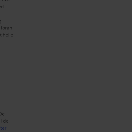
ed
g
 foran
 helle
 De
il de
fter