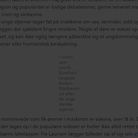
eligion og popularitet er lovlige debatemner, gerne serveret m
 ironi og sarkasme.
 unge stjerner tager fat på snakkene om sex, veninder, vold o
ligges der sjældent fingre imellem. Nogle af dem er vokset op
et, og kan ikke rigtig længere påberåbe sig et ungdommeligt
llerier eller humoristisk beskydning.
I rollen
som
Jannik
Rundholt
langede
Anders
Matthesen
ud efter
de unge
danske
stjerner.
e nominerede som fik ørerne i maskinen er voksne, over 18 år.
er tages op i de populære videoer er heller ikke altid rettet t
børns lyttelapper. Fie Laursen lægger billeder op af sig selv
e