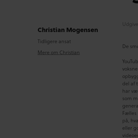
Udgive
Christian Mogensen
Tidligere ansat
De sm
Mere om Christian
YouTub
voksne
opbygge
del af
har væ
som med
genera
Fælles 
på, hv
eller 
videoe