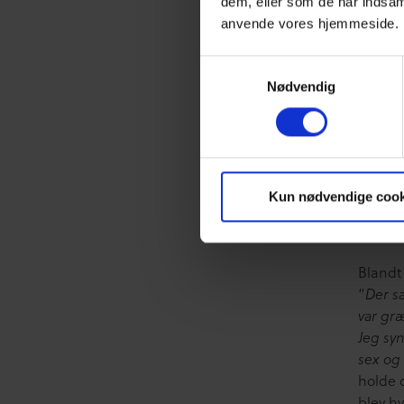
dem, eller som de har indsaml
andre 
anvende vores hjemmeside.
om dil
Mange 
Samtykkevalg
grimt 
Nødvendig
og børn
knappe
Kun nødvendige cook
Blandt
“
Der s
var gr
Jeg sy
sex og
holde o
blev hy