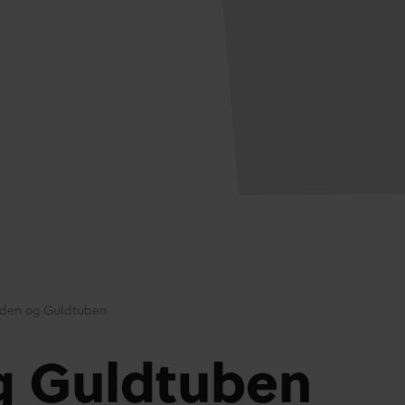
den og Guldtuben
g Guldtuben