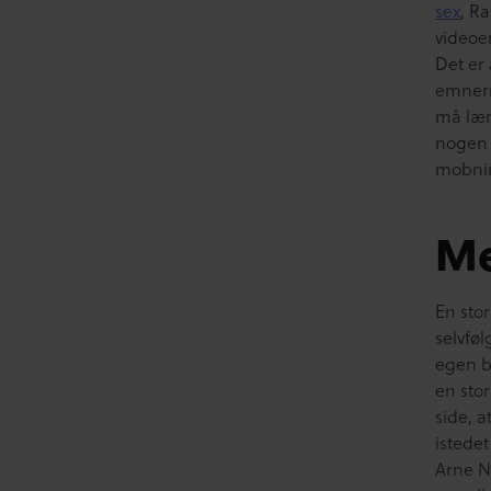
sex
, R
videoe
Det er
emnern
må lær
nogen s
mobni
Me
En sto
selvfø
egen b
en stor
side, 
istedet
Arne N