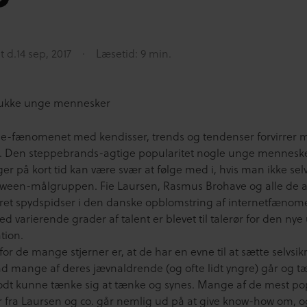
t d.
14 sep, 2017
Læsetid: 9 min.
ukke unge mennesker
e-fænomenet med kendisser, trends og tendenser forvirrer
. Den steppebrands-agtige popularitet nogle unge mennesk
r på kort tid kan være svær at følge med i, hvis man ikke sel
 tween-målgruppen. Fie Laursen, Rasmus Brohave og alle de 
ret spydspidser i den danske opblomstring af internetfænom
 varierende grader af talent er blevet til talerør for den ny
tion.
for de mange stjerner er, at de har en evne til at sætte selvsik
ad mange af deres jævnaldrende (og ofte lidt yngre) går og t
godt kunne tænke sig at tænke og synes. Mange af de mest p
r fra Laursen og co. går nemlig ud på at give know-how om, o