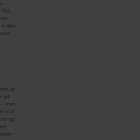
ne
fint.
g om
vi ikke
snart
ret, at
er på
m – men
 vi til
gste og
kel,
terer