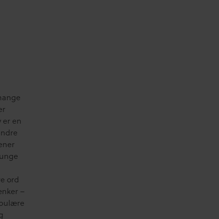
 mange
er
v er en
andre
ener
e unge
re ord
ænker –
opulære
g