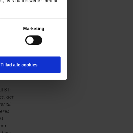
s, hvis du fortsætter med at
 til,
.
tale
agere
Marketing
Tillad alle cookies
l BT:
es, det
r til.
veres
at
som
s hvor