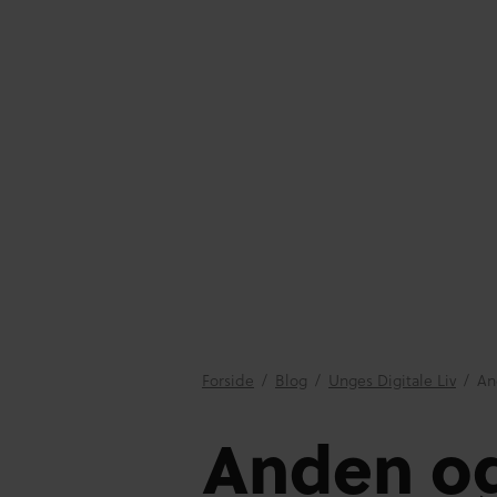
Forside
/
Blog
/
Unges Digitale Liv
/
An
Anden o