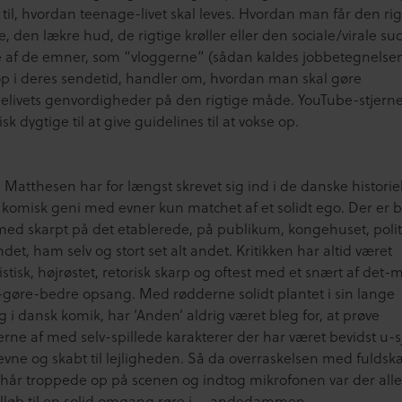
til, hvordan teenage-livet skal leves. Hvordan man får den rig
, den lækre hud, de rigtige krøller eller den sociale/virale suc
af de emner, som “vloggerne” (sådan kaldes jobbetegnelse
op i deres sendetid, handler om, hvordan man skal gøre
elivets genvordigheder på den rigtige måde. YouTube-stjerne
isk dygtige til at give guidelines til at vokse op.
 Matthesen har for længst skrevet sig ind i de danske histori
 komisk geni med evner kun matchet af et solidt ego. Der er b
med skarpt på det etablerede, på publikum, kongehuset, polit
et, ham selv og stort set alt andet. Kritikken har altid været
tisk, højrøstet, retorisk skarp og oftest med et snært af det-
gøre-bedre opsang. Med rødderne solidt plantet i sin lange
g i dansk komik, har ‘Anden’ aldrig været bleg for, at prøve
rne af med selv-spillede karakterer der har været bevidst u-s
evne og skabt til lejligheden. Så da overraskelsen med fulds
 hår troppede op på scenen og indtog mikrofonen var der all
tilløb til en solid omgang røre i … andedammen…