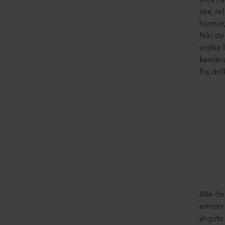
sex, r
humor,
Når de
vodka 
kamera
fra dri
Alle d
emner d
yngste 