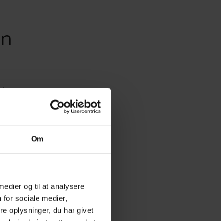
en
tuber
o uden
 med i
utter
Om
t jokes
vskarp
 på
 medier og til at analysere
es i
 for sociale medier,
e oplysninger, du har givet
 mange