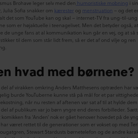
asmus Brohave leger selv med den
humoristiske mobning
i si
r, Julia Sofia snakker om
kærester
og
menstruation
– og det er 
 alt det som YouTube kan og skal – internet-TV fra ung-til-un
e som er højaktuelle i teenagelivet. Men det betyder også, at 
e de unge fans at al kommunikation kun går en vej, og at så 
tikker til dem som står lidt frem, så er det af ond vilje og ren
ng.
n hvad med børnene?
r del af virakken omkring Anders Matthesens optræden har væ
lgelig burde YouTuberne kunne stå på mål for et par vittighed
ekostning, når nu resten af aftenen var sat af til at hylde de
 del af publikum var jo børn yngre end deres forbilleder. Sætter
at komikken fra ‘Anden’ nok er gået henover hovedet på de yn
 har været rettet til de generationer som er vokset op med Ter
ougatgren, Stewart Stardusts børnetelefon og de andre karak