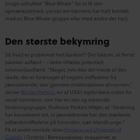
bruge udtrykket “Blue Whale” for at få den
opmærksomhed, uanset om børnene har haft kontakt
med en Blue Whale-gruppe eller med andre der har).
Den største bekymring
Så hvad er problemet helt konkret? Det faktum, at flertal
påvirker adfærd – i dette tilfælde potentielt
selvmordsadfærd. “Meget, hvis ikke det meste af den
skade, der er forårsaget af negativ indflydelse fra
jævnaldrende, sker gennem misforståelsen af normen,”
skriver
Wesley Perkins
, en af USA’s topforskere inden for
social normteori, som har en stor og voksende
forskningsgruppe. Professor Perkins tilføjer, at “forskning
har konsekvent vist, at jævnaldrende har den stærkeste
adfærdsindflydelse på hinanden, især blandt unge.”
På et andet område skrev
forskere ved University of
Guelph
i Ontario i Børnepsykologi-magasinet, at