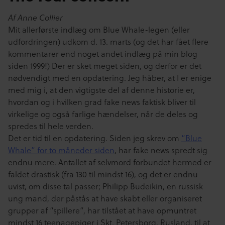
Af Anne Collier
Mit allerførste indlæg om Blue Whale-legen (eller
udfordringen) udkom d. 13. marts (og det har fået flere
kommentarer end noget andet indlæg på min blog
siden 1999!) Der er sket meget siden, og derfor er det
nødvendigt med en opdatering. Jeg håber, at I er enige
med mig i, at den vigtigste del af denne historie er,
hvordan og i hvilken grad fake news faktisk bliver til
virkelige og også farlige hændelser, når de deles og
spredes til hele verden.
Det er tid til en opdatering. Siden jeg skrev om
“Blue
Whale” for to måneder siden
, har fake news spredt sig
endnu mere. Antallet af selvmord forbundet hermed er
faldet drastisk (fra 130 til mindst 16), og det er endnu
uvist, om disse tal passer; Philipp Budeikin, en russisk
ung mand, der påstås at have skabt eller organiseret
grupper af “spillere”, har tilstået at have opmuntret
mindst 16 teenagepiger i Skt. Petersborg, Rusland, til at