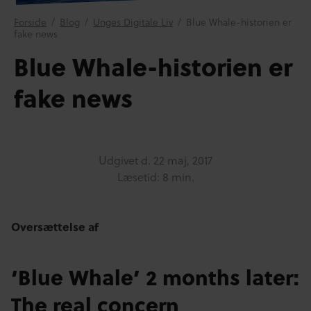
Forside
/
Blog
/
Unges Digitale Liv
/
Blue Whale-historien er
fake news
Blue Whale-historien er
fake news
Udgivet d.
22 maj, 2017
Læsetid: 8 min.
Oversættelse af
‘Blue Whale’ 2 months later:
The real concern