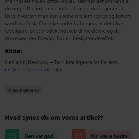
mennesker fra en kritisk vinkel, især når det omhandler
de unge. De fortjener sandheden, og de fortjener at
lære, hvordan man kan skelne mellem rigtigt og forkert,
sandt og falsk. Om ikke andet håber jeg, at det bliver
tydeligere, at et bredt kendskab til medierne og de
processer, der foregår, har en beskyttende effekt.
Kilde:
NetFamilyNews.org – Tech Intelligence for Parents
(
artikel af Anne Collier
)]]>
Unges Digitale Liv
Unges Digitale Liv
Hvad synes du om vores artikel?
Den var god
Ku’ være bedre