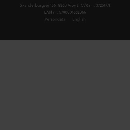
Skanderborgvej 156, 8260 Viby J. CVR nr.: 37251771
EAN nr: 5790001662066
Persondata
English