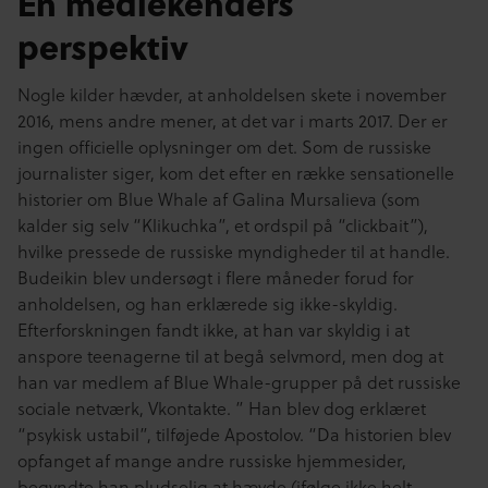
En mediekenders
perspektiv
Nogle kilder hævder, at anholdelsen skete i november
2016, mens andre mener, at det var i marts 2017. Der er
ingen officielle oplysninger om det. Som de russiske
journalister siger, kom det efter en række sensationelle
historier om Blue Whale af Galina Mursalieva (som
kalder sig selv “Klikuchka”, et ordspil på “clickbait”),
hvilke pressede de russiske myndigheder til at handle.
Budeikin blev undersøgt i flere måneder forud for
anholdelsen, og han erklærede sig ikke-skyldig.
Efterforskningen fandt ikke, at han var skyldig i at
anspore teenagerne til at begå selvmord, men dog at
han var medlem af Blue Whale-grupper på det russiske
sociale netværk, Vkontakte. ” Han blev dog erklæret
“psykisk ustabil”, tilføjede Apostolov. “Da historien blev
opfanget af mange andre russiske hjemmesider,
begyndte han pludselig at hævde (ifølge ikke helt