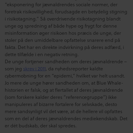
“eksponering for jævnaldrendes sociale normer, der
foretrak risikovillighed, forudsagde en betydelig stigning
i risikotagning.” Så overdrivende risikotagning blandt
unge og spredning af både hype og frygt for denne
misinformation øger risikoen hos præcis de unge, der
stoler på den umiddelbare opfattelse snarere end på
fakta. Det har en direkte indvirkning på deres adfærd, i
dette tilfælde i en negativ retning.
De unge fortjener sandheden om deres jævnaldrende –
som jeg
skrev i 2011
, da nyhedsreporter kaldte
cybermobning for en “epidemi,” hvilket var helt usandt.
Jo mere de unge hører sandheden om, at Blue Whale-
historien er falsk, og at flertallet af deres jævnaldrende
(som forskere kalder deres “referencegruppe”) ikke
manipuleres af bizarre fortalere for selvskade, desto
mere sandsynligt vil det være, at de hellere vil opfattes
som en del af deres jævnaldrendes mediekendskab. Det
er dét budskab, der skal spredes.