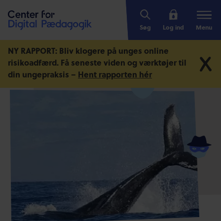
Søg
Log ind
Menu
NY RAPPORT: Bliv klogere på unges online
risikoadfærd.
Få seneste viden og værktøjer til
din ungepraksis –
Hent rapporten hér