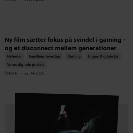
Ny film sætter fokus på svindel i gaming –
og et disconnect mellem generationer
Nyheder
Nyheder
Familiens hverdag
Familiens hverdag
Gaming
Gaming
Unges Digitale Liv
Unges Digitale Liv
Vores digitale praksis
Vores digitale praksis
Presse
22.04.2026