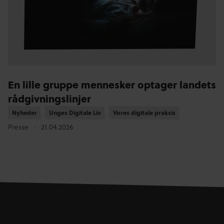
En lille gruppe mennesker optager landets
rådgivningslinjer
Nyheder
Nyheder
Unges Digitale Liv
Unges Digitale Liv
Vores digitale praksis
Vores digitale praksis
Presse
21.04.2026