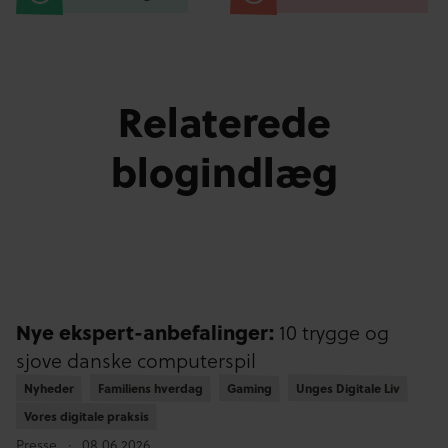
Relaterede
blogindlæg
Nye ekspert-anbefalinger:
10 trygge og
sjove danske computerspil
Nyheder
Nyheder
Familiens hverdag
Familiens hverdag
Gaming
Gaming
Unges Digitale Liv
Unges Digitale Liv
Vores digitale praksis
Vores digitale praksis
Presse
08.06.2026