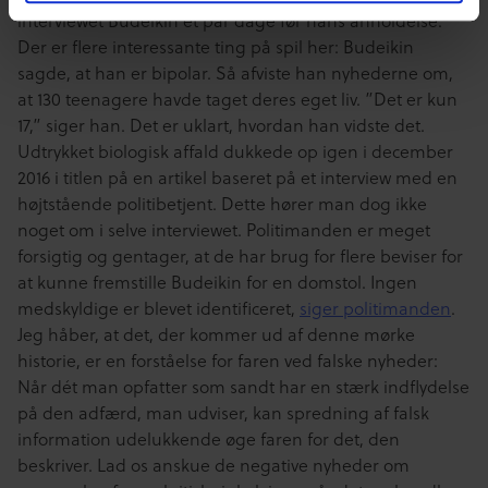
interviewet Budeikin et par dage før hans anholdelse.
Der er flere interessante ting på spil her: Budeikin
sagde, at han er bipolar. Så afviste han nyhederne om,
at 130 teenagere havde taget deres eget liv. ”Det er kun
17,” siger han. Det er uklart, hvordan han vidste det.
Udtrykket biologisk affald dukkede op igen i december
2016 i titlen på en artikel baseret på et interview med en
højtstående politibetjent. Dette hører man dog ikke
noget om i selve interviewet. Politimanden er meget
forsigtig og gentager, at de har brug for flere beviser for
at kunne fremstille Budeikin for en domstol. Ingen
medskyldige er blevet identificeret,
siger politimanden
.
Jeg håber, at det, der kommer ud af denne mørke
historie, er en forståelse for faren ved falske nyheder:
Når dét man opfatter som sandt har en stærk indflydelse
på den adfærd, man udviser, kan spredning af falsk
information udelukkende øge faren for det, den
beskriver. Lad os anskue de negative nyheder om