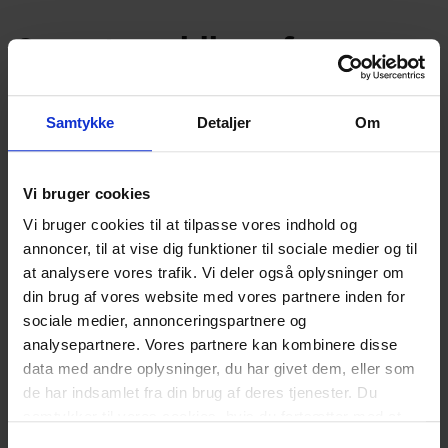
Seneste guldkorn fra
Bulgariens Safer Internet
Center
Samtykke
Detaljer
Om
Her er et resumé af det bulgarske Safer Internet Centers
perspektiv på de seneste udviklinger i Blue Whale-
Vi bruger cookies
fænomenet, baseret på dets undersøgelse af hensyn til
Vi bruger cookies til at tilpasse vores indhold og
online sikkerhed gennem digital mediekendskab: Blue
annoncer, til at vise dig funktioner til sociale medier og til
Whale-grupper har eksisteret i Vkontakte (Ruslands
at analysere vores trafik. Vi deler også oplysninger om
største sociale netværksside) siden slutningen af 2015 /
din brug af vores website med vores partnere inden for
begyndelsen af 2016. De var en del af en særlig teenage-
sociale medier, annonceringspartnere og
subkultur, og medlemmerne “legede” med temaerne
analysepartnere. Vores partnere kan kombinere disse
selvmord og død. At det var en slags leg betyder ikke, at
data med andre oplysninger, du har givet dem, eller som
det ikke kan være ekstremt farligt for psykisk ustabile
de har indsamlet fra din brug af deres tjenester. Du
unge at “lege” med. Ikke en eneste af de forfattere eller
samtykker til vores cookies, hvis du fortsætter med at
initiativtagere, der blev omtalt i nyhederne, kunne
anvende vores hjemmeside.
Samtykkevalg