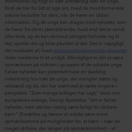
information og frygt er især uretfærdig over for unge,
fordi de har for lidt at sige om, hvad de misinformerede
voksne beslutter for dem, når de hører en sådan
information. Og de unge kan drages mod nyheder, som
de hører fra deres jævnaldrende, hvad end det er sandt
eller falsk, og de kan dermed utilsigtet forholde sig til
det, sprede det og blive påvirket af det. Det er nøjagtigt
det modsatte af, hvad
selvmordsforebyggende eksperter
råder medierne til at undgå. Allervigtigst er det at være
opmærksom på risikoen i gruppen af de udsatte unge.
Falske nyheder kan potentielt have en skadelig
indvirkning hos især de unge, der mangler støtte og
selvværd, og de, der har svært ved at sætte tingene i
perspektiv. “Som mange kolleger har sagt,” skrev min
europæiske kollega, Georgi Apostolov, “det er falske
nyheder, men det kan stadig være farligt for sårbare
børn.” (Forældre og lærere vil måske være mere
opmærksomme på muligheden for, at børn – især de
meget sårbare, der skriger på opmærksomhed – vil