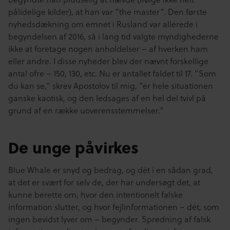
pålidelige kilder), at han var “the master”. Den første
nyhedsdækning om emnet i Rusland var allerede i
begyndelsen af ​​2016, så i lang tid valgte myndighederne
ikke at foretage nogen anholdelser – af hverken ham
eller andre. I disse nyheder blev der nævnt forskellige
antal ofre – 150, 130, etc. Nu er antallet faldet til 17. ”Som
du kan se,” skrev Apostolov til mig, “er hele situationen
ganske kaotisk, og den ledsages af en hel del tvivl på
grund af en række uoverensstemmelser.”
De unge påvirkes
Blue Whale er snyd og bedrag, og dét i en sådan grad,
at det er svært for selv de, der har undersøgt det, at
kunne berette om, hvor den intentionelt falske
information slutter, og hvor fejlinformationen – dét, som
ingen bevidst lyver om – begynder. Spredning af falsk