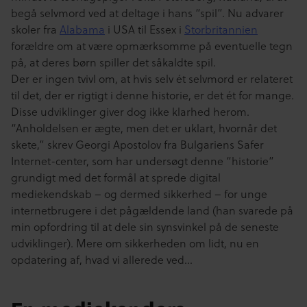
begå selvmord ved at deltage i hans “spil”. Nu advarer
skoler fra
Alabama
i USA til Essex i
Storbritannien
forældre om at være opmærksomme på eventuelle tegn
på, at deres børn spiller det såkaldte spil.
Der er ingen tvivl om, at hvis selv ét selvmord er relateret
til det, der er rigtigt i denne historie, er det ét for mange.
Disse udviklinger giver dog ikke klarhed herom.
“Anholdelsen er ægte, men det er uklart, hvornår det
skete,” skrev Georgi Apostolov fra Bulgariens Safer
Internet-center, som har undersøgt denne “historie”
grundigt med det formål at sprede digital
mediekendskab – og dermed sikkerhed – for unge
internetbrugere i det pågældende land (han svarede på
min opfordring til at dele sin synsvinkel på de seneste
udviklinger). Mere om sikkerheden om lidt, nu en
opdatering af, hvad vi allerede ved…