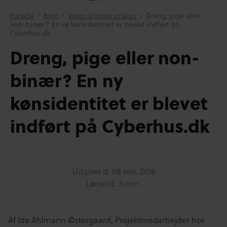
Forside
/
Blog
/
Vores digitale praksis
/
Dreng, pige eller
non-binær? En ny kønsidentitet er blevet indført på
Cyberhus.dk
Dreng, pige eller non-
binær? En ny
kønsidentitet er blevet
indført på Cyberhus.dk
Udgivet d.
08 nov, 2016
Læsetid: 3 min.
Af Ida Ahlmann Østergaard, Projektmedarbejder hos