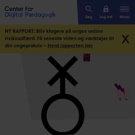
Søg
Log ind
Menu
NY RAPPORT: Bliv klogere på unges online
risikoadfærd.
Få seneste viden og værktøjer til
din ungepraksis –
Hent rapporten hér