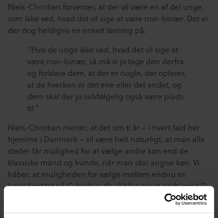
Niels-Christian forventer, at der vil være en af del unge,
som ikke ved, hvad det vil sige at være non-binær. Det er
der dog heldigvis en enkelt løsning på:
“Hvis de unge ikke ved, hvad det vil sige at
være non-binær, så må vi jo tage den derfra
og forklare dem, at der er nogle, der oplever,
at de hverken er det ene eller det andet, og
dem skal der jo selvfølgelig også være plads
til.”
Niels-Christian mener, at det om ti år – i hvert fald her
hjemme i Danmark – vil være helt naturligt, at man alle
steder får mulighed for at vælge andre køn end de
klassiske mand og kvinde, når man skal angive køn. Vi
håber, at muligheden for vælge mellem endnu en
kønsidentitet på Cyberhus.dk vil blive taget godt imod.]]>