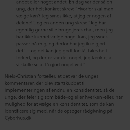
andet eller noget andet. En dag var der så en
ung, der helt konkret skrev: “Hvorfor skal man
vælge køn? Jeg synes ikke, at jeg er nogen af
delene!”, og en anden ung skrev: “Jeg har
egentlig gerne ville bruge jeres chat, men jeg
har ikke kunnet vælge noget køn, jeg synes
passer på mig, og derfor har jeg ikke gjort
det” – og dét kan jeg godt forstå, føles helt
forkert, og derfor var det noget, jeg tænkte, at
vi skulle se at få gjort noget ved.”
Niels-Christian fortæller, at det var de unges
kommentarer, der blev startskuddet til
implementeringen af endnu en kønsidentitet, så de
unge, der føler sig som både-og eller hverken-eller, har
mulighed for at vælge en kønsidentitet, som de kan
identificere sig med, når de opsøger rådgivning på
Cyberhus.dk.