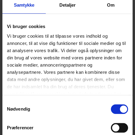
Vores digitale praksis
Vores digitale praksis
Samtykke
Detaljer
Om
Vi bruger cookies
Hvad synes du om vores artikel?
Vi bruger cookies til at tilpasse vores indhold og
annoncer, til at vise dig funktioner til sociale medier og til
Den var god
Ku’ være bedre
at analysere vores trafik. Vi deler også oplysninger om
din brug af vores website med vores partnere inden for
sociale medier, annonceringspartnere og
analysepartnere. Vores partnere kan kombinere disse
data med andre oplysninger, du har givet dem, eller som
Relaterede
de har indsamlet fra din brug af deres tjenester. Du
samtykker til vores cookies, hvis du fortsætter med at
blogindlæg
anvende vores hjemmeside.
Samtykkevalg
Nødvendig
Præferencer