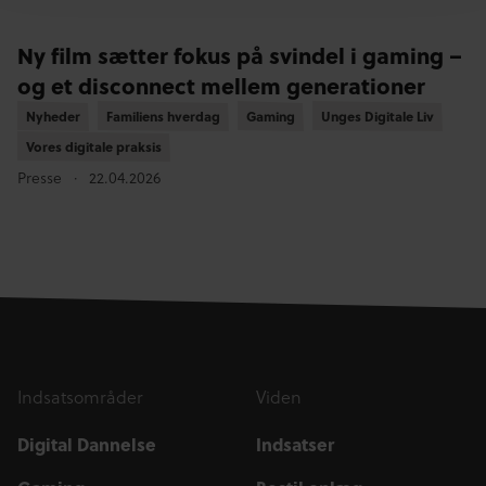
Ny film sætter fokus på svindel i gaming –
og et disconnect mellem generationer
Nyheder
Nyheder
Familiens hverdag
Familiens hverdag
Gaming
Gaming
Unges Digitale Liv
Unges Digitale Liv
Vores digitale praksis
Vores digitale praksis
Presse
22.04.2026
Indsatsområder
Viden
Digital Dannelse
Indsatser