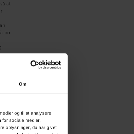
så at
er
kan
år en
g
Om
 medier og til at analysere
 for sociale medier,
e oplysninger, du har givet