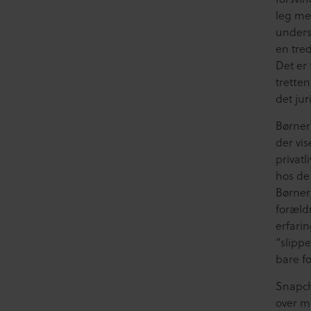
leg med
unders
en tred
Det er
tretten
det ju
Børner
der vi
privatl
hos de
Børnerå
foræld
erfari
“slippe
bare f
Snapcha
over m