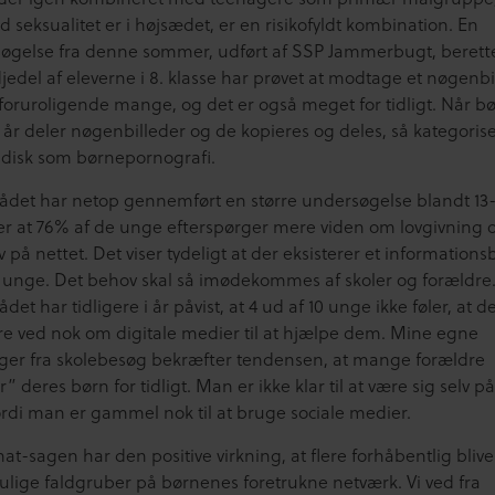
 seksualitet er i højsædet, er en risikofyldt kombination. En
øgelse fra denne sommer, udført af SSP Jammerbugt, berette
jedel af eleverne i 8. klasse har prøvet at modtage et nøgenbi
 foruroligende mange, og det er også meget for tidligt. Når b
 år deler nøgenbilleder og de kopieres og deles, så kategoris
ridisk som børnepornografi.
ådet har netop gennemført en større undersøgelse blandt 13-
ser at 76% af de unge efterspørger mere viden om lovgivning 
iv på nettet. Det viser tydeligt at der eksisterer et information
 unge. Det behov skal så imødekommes af skoler og forældre
det har tidligere i år påvist, at 4 ud af 10 unge ikke føler, at d
re ved nok om digitale medier til at hjælpe dem. Mine egne
nger fra skolebesøg bekræfter tendensen, at mange forældre
r” deres børn for tidligt. Man er ikke klar til at være sig selv p
ordi man er gammel nok til at bruge sociale medier.
t-sagen har den positive virkning, at flere forhåbentlig blive
ulige faldgruber på børnenes foretrukne netværk. Vi ved fra