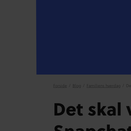
Forside
/
Blog
/
Familiens hverdag
/
De
Det skal 
Snapcha