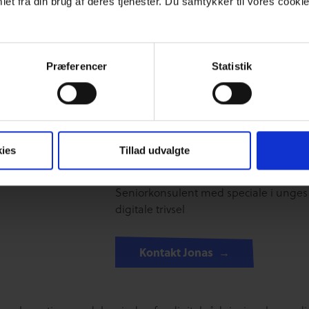
et fra din brug af deres tjenester. Du samtykker til vores cookie
Den var god
Ku’ være bedre
il du vide mere
Præferencer
Statistik
ies
Tillad udvalgte
Jonas Ravn
Seniorkonsulent med speciale i unges
digitale trivsel
Kontakt Jonas