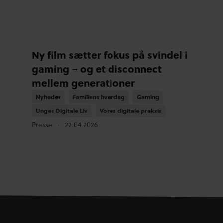
Ny film sætter fokus på svindel i
gaming – og et disconnect
mellem generationer
Nyheder
Nyheder
Familiens hverdag
Familiens hverdag
Gaming
Gaming
Unges Digitale Liv
Unges Digitale Liv
Vores digitale praksis
Vores digitale praksis
Presse
22.04.2026