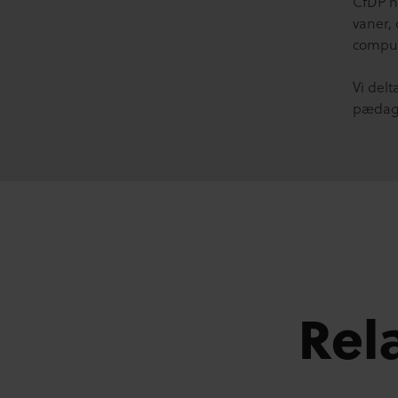
CfDP ha
vaner,
comput
Vi del
pædago
Rel