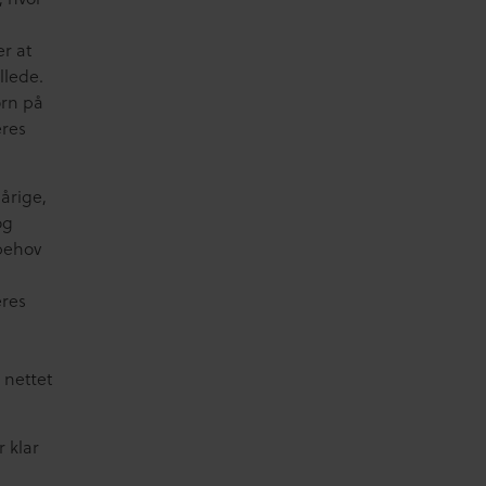
r at
llede.
ørn på
eres
årige,
og
sbehov
.
eres
å nettet
r klar