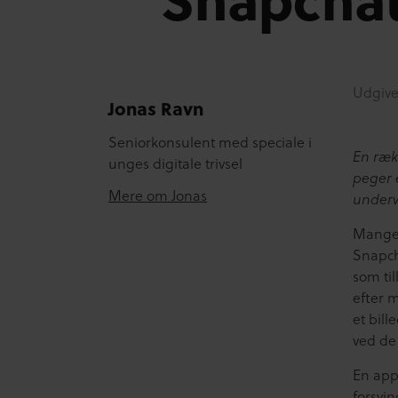
Udgive
Jonas Ravn
Seniorkonsulent med speciale i
En ræk
unges digitale trivsel
peger 
Mere om Jonas
undervi
Mange 
Snapch
som til
efter 
et bill
ved de 
En app,
forsvi