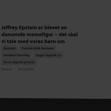
Jeffrey Epstein er blevet en
dansende memefigur – det skal
vi tale med vores børn om
Nyheder
Nyheder
Demokratisk dannelse
Demokratisk dannelse
Familiens hverdag
Familiens hverdag
Unges Digitale Liv
Unges Digitale Liv
Vores digitale praksis
Vores digitale praksis
Presse
19.02.2026