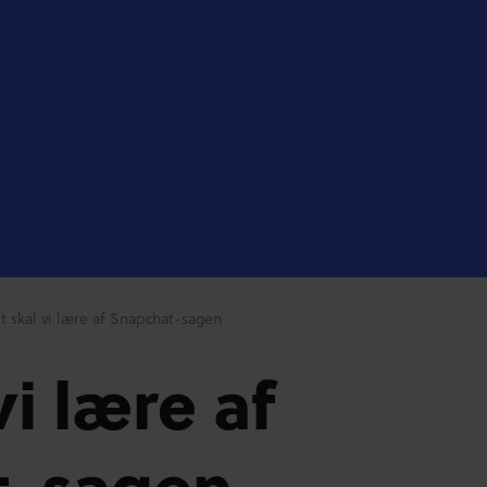
t skal vi lære af Snapchat-sagen
vi lære af
t-sagen