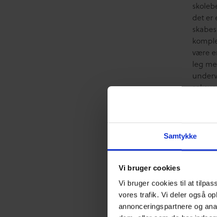
skoleb
det er 
skabes
komplek
være en
leg med
underv
seksua
billed
]]>
Samtykke
Famili
Famili
Vi bruger cookies
Vi bruger cookies til at tilpas
Hvad
vores trafik. Vi deler også o
annonceringspartnere og anal