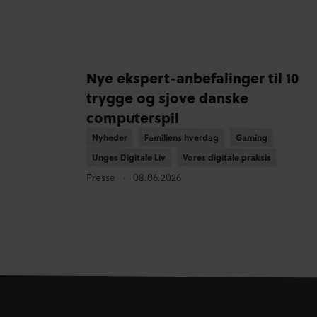
Nye ekspert-anbefalinger til 10
trygge og sjove danske
computerspil
Nyheder
Nyheder
Familiens hverdag
Familiens hverdag
Gaming
Gaming
Unges Digitale Liv
Unges Digitale Liv
Vores digitale praksis
Vores digitale praksis
Presse
08.06.2026