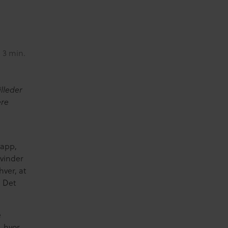
 3 min.
lleder
ere
 app,
svinder
ver, at
? Det
e
 hvor