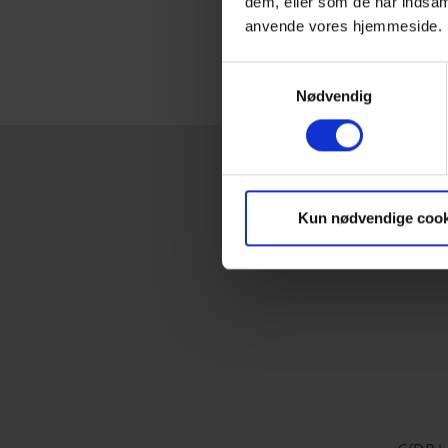
dem, eller som de har indsaml
anvende vores hjemmeside.
Samtykkevalg
V
Nødvendig
Kun nødvendige cook