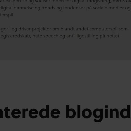
r ekspertise og ydelser inden for digital rådgivning, børns di
 digital dannelse og trends og tendenser på sociale medier og 
erspil.
tager i og driver projekter om blandt andet computerspil som
gisk redskab, hate speech og anti-ligestilling på nettet.
aterede blogin