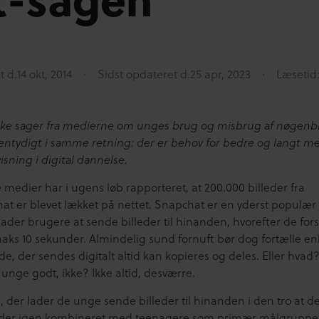
t d.
14 okt, 2014
Sidst opdateret d.
25 apr, 2023
Læsetid:
ke sager fra medierne om unges brug og misbrug af nøgenbi
entydigt i samme retning: der er behov for bedre og langt m
sning i digital dannelse.
medier har i ugens løb rapporteret, at 200.000 billeder fra
at er blevet lækket på nettet. Snapchat er en yderst populær
lader brugere at sende billeder til hinanden, hvorefter de for
maks 10 sekunder. Almindelig sund fornuft bør dog fortælle enh
ede, der sendes digitalt altid kan kopieres og deles. Eller hvad
unge godt, ikke? Ikke altid, desværre.
 der lader de unge sende billeder til hinanden i den tro at d
nder igen kombineret med teenagere som primær målgruppe,