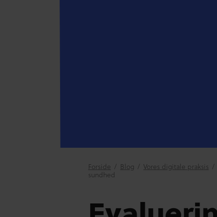
Forside
/
Blog
/
Vores digitale praksis
/
sundhed
Evaluerin