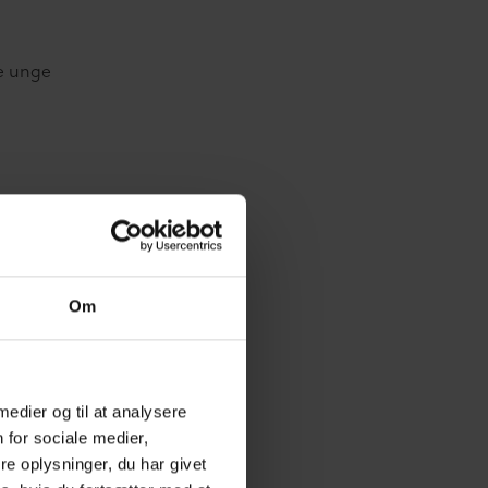
e unge
h
Om
s i
 medier og til at analysere
 for sociale medier,
e oplysninger, du har givet
kohol,