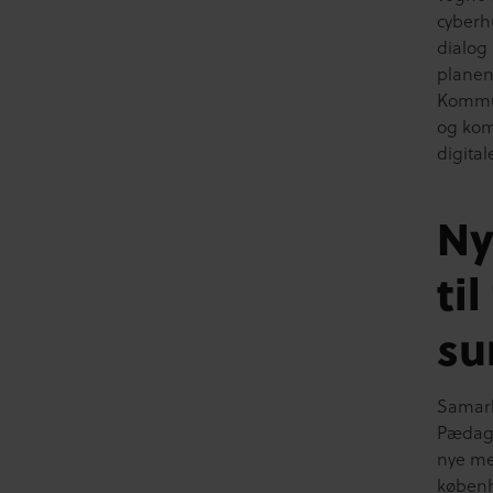
cyberhu
dialog 
planen
Kommun
og kom
digita
Ny
ti
su
Samarb
Pædago
nye me
københ