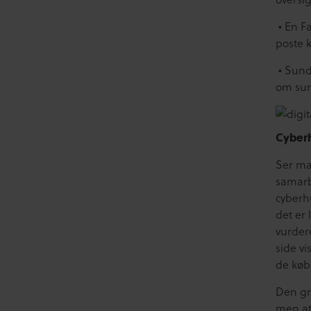
• En F
poste 
• Sund
om sun
Cyberh
Ser ma
samarb
cyberh
det er
vurder
side vi
de køb
Den gru
men at