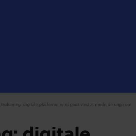
Evaluering: digitale platforme er et godt sted at møde de unge om
g: digitale