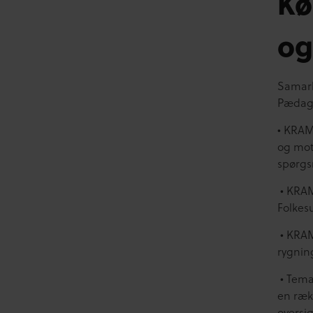
Kø
o
Samarb
Pædagog
• KRAM
og mot
spørgs
• KRAM
Folkes
• KRAM
rygnin
• Tema
en ræk
oversi