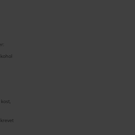
r:
lkohol
kost,
krevet