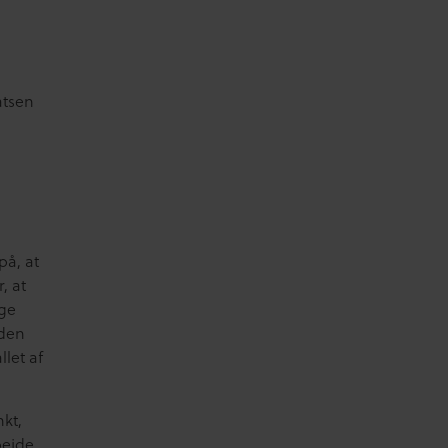
atsen
å, at
, at
nge
nden
llet af
nkt,
bejde