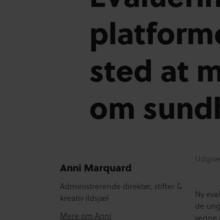
platform
sted at 
om sund
Udgive
Anni Marquard
Administrerende direktør, stifter &
Ny eval
kreativ ildsjæl
de ung
Mere om Anni
vegne 