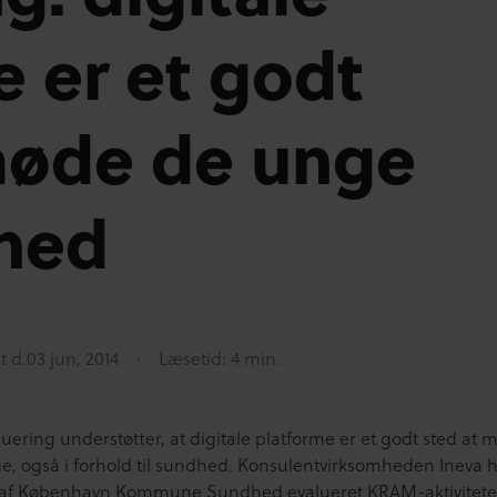
e er et godt
møde de unge
hed
t d.
03 jun, 2014
Læsetid: 4 min.
uering understøtter, at digitale platforme er et godt sted at
e, også i forhold til sundhed. Konsulentvirksomheden Ineva 
af København Kommune Sundhed evalueret KRAM-aktivitete