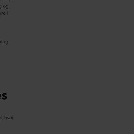
ng og
re i
ning.
es
s, hvor