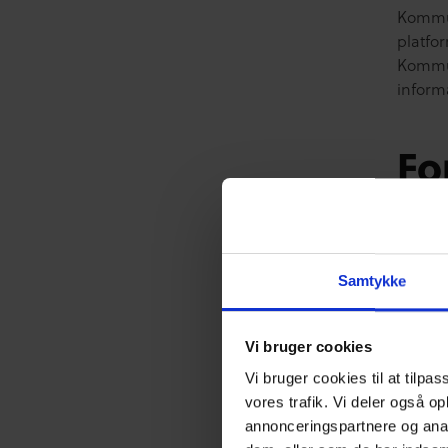
Kommun
platfo
Kommun
inform
Fo
ud
fo
Samtykke
ho
Vi bruger cookies
Målsæt
Vi bruger cookies til at tilpas
en int
vores trafik. Vi deler også o
annonceringspartnere og anal
• at ud