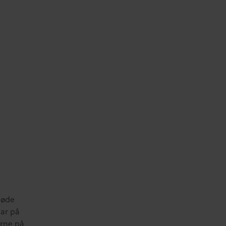
 møde
har på
rne på