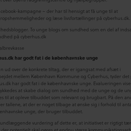
acebook-kampagne – der har til hensigt at få unge til at
kropshemmeligheder og læse livsfortællinger på cyberhus.dk.
hedsblogger. To unge blogs om sundhed som en del af inds
dhed på cyberhus.dk
us.dk har godt fat i de københavnske unge
n ud over de konkrete tiltag, der er igangsat med afsæt i
ejdet mellem København Kommune og Cyberhus, tyder det p
us.dk har godt fat i de københavnske unge. Evalueringen viser
 lykkedes at skabe dialog om sundhed med de unge og de u
es til at opleve tilbuddet som relevant og brugbart. På den a
ser tallene, at der er noget tilbage at ønske sig i forhold til anta
enhavnske unge, der bruger tilbuddet.
ndlæggende vurdering af dette er, at initiativet er rigtigt tæ
 der potentielt skal gøres et endnu større kommunikationsar