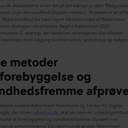
s.dk. Aktiviteterne er en del af det toårige projekt ’Rådgivni
med unge om sundhed (digitale medier)’. Projektet er et af fle
 ’Øget sundhed for børn’ og er tilkoblet nogle af København
es strategier, eksempelvis Røgfrit København 2025
munens IT-strategi, der beskriver, at borgeren skal tilbydes
le løsninger med adgang til information, vejledning og rådgiv
e metoder
l forebyggelse og
ndhedsfremme afprøv
ejdet mellem København Kommune og Center for Digital
gik, der driver
cyberhus.dk
, skal ses som en udviklingsindsat
toder til forebyggelse og sundhedsfremme afprøves i en
avnsk sammenhæng. Via cyberhus.dk ønsker København