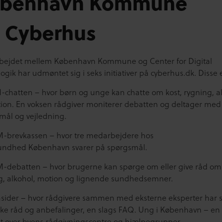
benhavn Kommune
g
Cyberhus
ejdet mellem København Kommune og Center for Digital
ik har udmøntet sig i seks initiativer på cyberhus.dk. Disse e
-chatten – hvor børn og unge kan chatte om kost, rygning, a
ion. En voksen rådgiver moniterer debatten og deltager med
mål og vejledning.
-brevkassen – hvor tre medarbejdere hos
undhed København svarer på spørgsmål.
-debatten – hvor brugerne kan spørge om eller give råd om 
g, alkohol, motion og lignende sundhedsemner.
sider – hvor rådgivere sammen med eksterne eksperter har s
ke råd og anbefalinger, en slags FAQ. Ung i København – en
gt over byens rådgivningscentre og hjælpegrupper.