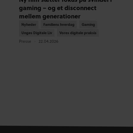
gaming – og et disconnect
mellem generationer
Nyheder
Nyheder
Familiens hverdag
Familiens hverdag
Gaming
Gaming
Unges Digitale Liv
Unges Digitale Liv
Vores digitale praksis
Vores digitale praksis
Presse
22.04.2026