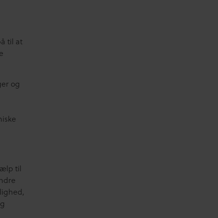
 til at
e
ger og
miske
lp til
andre
elighed,
ig