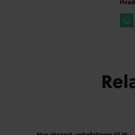
Hvad
Rel
Nye ekspert-anbefalinger til 10