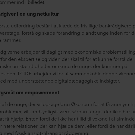
ommer ind i billedet.
dgiver i en ung netkultur
rste udfordring består i at klæde de frivillige bankrådgivere på
varetage, forstå og skabe forandring blandt unge inden for d
le rammer.
dgiverne arbejder til dagligt med økonomiske problemstillin
for den ekspertise og viden der skal til for at kunne forstå de
iske omstændigheder omkring de unge, der kommer på
siden. I CfDP arbejder vi for at sammenkoble denne økono
hed med understøttende digitalpædagogiske indsigter.
ørgsmål om empowerment
af de unge, der vil opsøge Ung Økonomi for at få anonym hjæ
problemer, vil sandsynligvis være sårbare unge, der ikke har 
at få hjælp. Enten fordi de ikke har tillid til voksne i al almind
r nære relationer, der kan hjælpe dem, eller fordi de har dårl
g med fysisk ansigt-til-ansigt rådgivning.