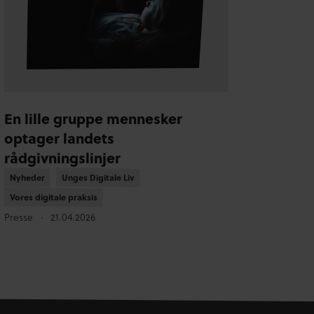
En lille gruppe mennesker
optager landets
rådgivningslinjer
Nyheder
Nyheder
Unges Digitale Liv
Unges Digitale Liv
Vores digitale praksis
Vores digitale praksis
Presse
21.04.2026