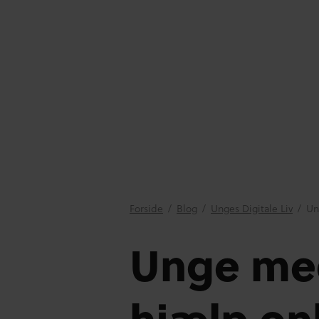
Forside
/
Blog
/
Unges Digitale Liv
/
Un
Unge med
hjælp on