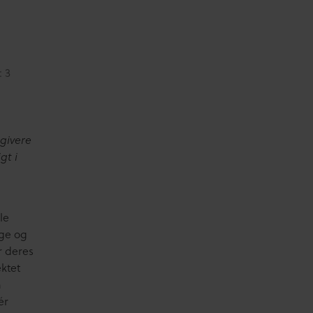
: 3
givere
gt i
le
ige og
r deres
ektet
n
ér