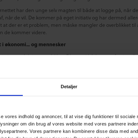
rnettet har den unge selv magten til både at logge på, når de 
af, når de vil. De kommer på eget initiativ og har dermed alle
t at der er et problem, men måske mangler de overblikket til a
n de kommer videre.
gt i økonomi… og mennesker
 vigtigt, at rådgiverne på Ung Økonomi både er professionelle
ter og omsorgsfulde og respektfulde voksne. Denne dobbelte 
af grundbetingelserne for god rådgivning, som kan være med t
reel forandring blandt de unge.
Detaljer
e ved første workshop kunne vi heldigvis konstatere, at det er
s kompetente, men også nysgerrige og engagerede bankrådg
 meldt sig som frivillige på projektet. De er åbne for det nye 
rådgive udsatte unge, samt bruge deres ekspertise til at gøre 
se vores indhold og annoncer, til at vise dig funktioner til sociale
l for nogen, der måske ikke har andre muligheder.
plysninger om din brug af vores website med vores partnere inden
ysepartnere. Vores partnere kan kombinere disse data med andr
tår for udvikling, design og implementering af projektets onli