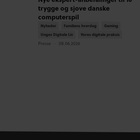
trygge og sjove danske
computerspil
Nyheder
Nyheder
Familiens hverdag
Familiens hverdag
Gaming
Gaming
Unges Digitale Liv
Unges Digitale Liv
Vores digitale praksis
Vores digitale praksis
Presse
08.06.2026