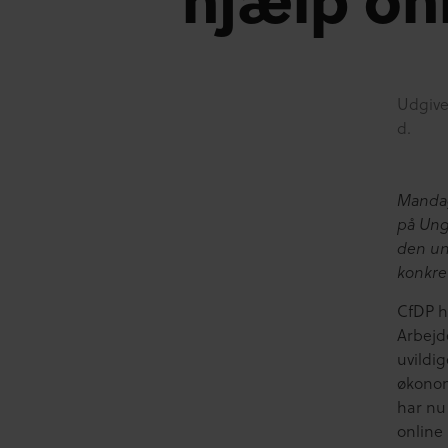
Udgive
d.
Mandag
på Ung
den un
konkre
CfDP h
Arbejde
uvildig
økonom
har nu
online