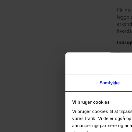
På inte
logge 
erkend
hvorda
Indsi
Det er
eksper
er én 
skabe 
Samtykke
Allered
aldele
der har
Vi bruger cookies
for at 
Vi bruger cookies til at tilpas
forske
vores trafik. Vi deler også o
annonceringspartnere og anal
CfDP s