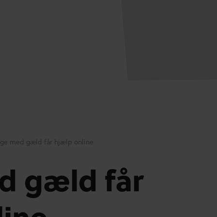
ge med gæld får hjælp online
 gæld får
line