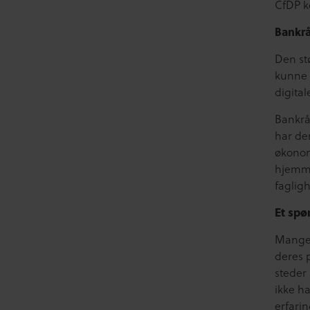
CfDP k
Bankrå
Den stø
kunne 
digita
Bankrå
har der
økonom
hjemme
faglig
Et sp
Mange 
deres 
steder 
ikke ha
erfarin