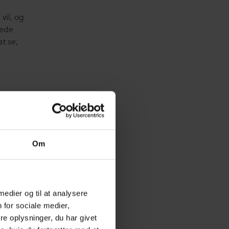
vil, og
rede
t se,
rolle
il at
Om
 nogle
ivere,
medie,
en
 medier og til at analysere
 for sociale medier,
e oplysninger, du har givet
ne