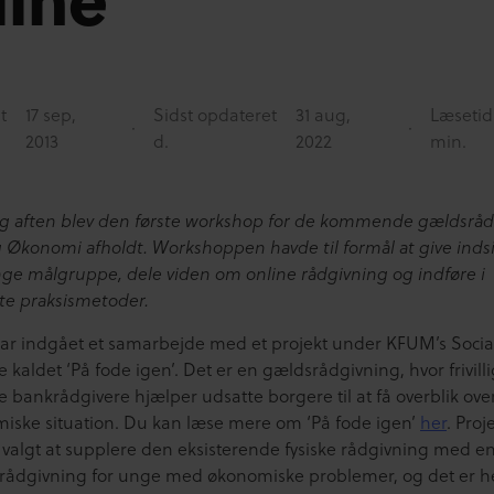
t
17 sep,
Sidst opdateret
31 aug,
Læsetid
2013
d.
2022
min.
 aften blev den første workshop for de kommende gældsråd
 Økonomi afholdt. Workshoppen havde til formål at give indsi
ge målgruppe, dele viden om online rådgivning og indføre i
te praksismetoder.
ar indgået et samarbejde med et projekt under KFUM’s Socia
 kaldet ‘På fode igen’. Det er en gældsrådgivning, hvor frivill
e bankrådgivere hjælper udsatte borgere til at få overblik ove
iske situation. Du kan læse mere om ‘På fode igen’
her
. Proj
 valgt at supplere den eksisterende fysiske rådgivning med e
 rådgivning for unge med økonomiske problemer, og det er h