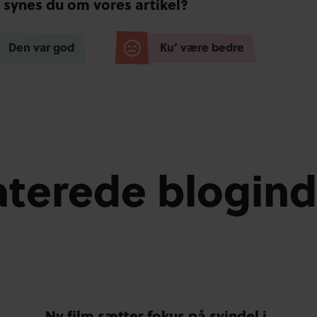
 synes du om vores artikel?
Den var god
Ku’ være bedre
aterede blogin
Ny film sætter fokus på svindel i