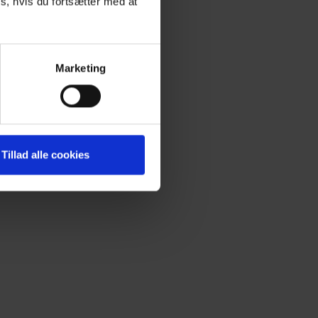
s, hvis du fortsætter med at
 andre
 Vores
 vores
e på og
Marketing
n.
ere,
re klar
Tillad alle cookies