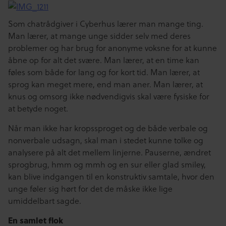
Som chatrådgiver i Cyberhus lærer man mange ting.
Man lærer, at mange unge sidder selv med deres
problemer og har brug for anonyme voksne for at kunne
åbne op for alt det svære. Man lærer, at en time kan
føles som både for lang og for kort tid. Man lærer, at
sprog kan meget mere, end man aner. Man lærer, at
knus og omsorg ikke nødvendigvis skal være fysiske for
at betyde noget.
Når man ikke har kropssproget og de både verbale og
nonverbale udsagn, skal man i stedet kunne tolke og
analysere på alt det mellem linjerne. Pauserne, ændret
sprogbrug, hmm og mmh og en sur eller glad smiley,
kan blive indgangen til en konstruktiv samtale, hvor den
unge føler sig hørt for det de måske ikke lige
umiddelbart sagde.
En samlet flok