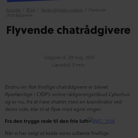
Forside
/
Blog
/
Vores digitale praksis
/
Flyvende
chatrådgivere
Flyvende chatrådgivere
Udgivet d.
29 maj, 2013
Læsetid: 3 min.
Endnu en flok frivillige chatrådgivere er blevet
flyvefærdige i CfDP’s online rådgivningstilbud Cyberhus
og er nu, fra at have chattet med en koordinator ved
deres side, klar til at flyve med egne vinger.
Fra den trygge rede til den frie luft
Når vi har valgt at kalde vores udlærte frivillige