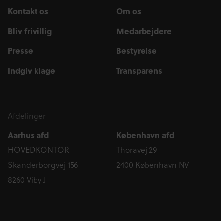
Kontakt os
Om os
Bliv frivillig
Medarbejdere
Presse
Bestyrelse
Indgiv klage
Transparens
Afdelinger
Aarhus afd
København afd
HOVEDKONTOR
Thoravej 29
Skanderborgvej 156
2400 København NV
8260 Viby J