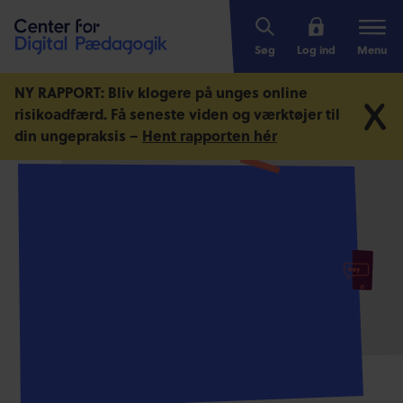
Søg
Log ind
Menu
NY RAPPORT: Bliv klogere på unges online
risikoadfærd.
Få seneste viden og værktøjer til
din ungepraksis –
Hent rapporten hér