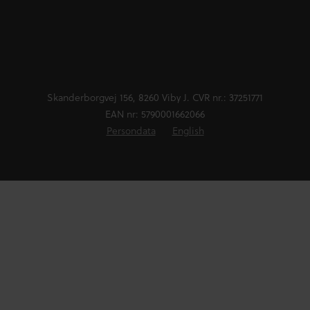
Skanderborgvej 156, 8260 Viby J. CVR nr.: 37251771
EAN nr: 5790001662066
Persondata
English