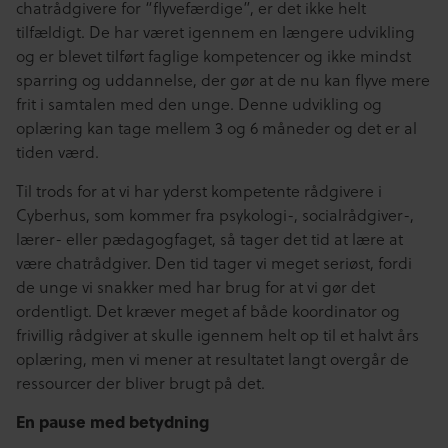
chatrådgivere for “flyvefærdige”, er det ikke helt
tilfældigt. De har været igennem en længere udvikling
og er blevet tilført faglige kompetencer og ikke mindst
sparring og uddannelse, der gør at de nu kan flyve mere
frit i samtalen med den unge. Denne udvikling og
oplæring kan tage mellem 3 og 6 måneder og det er al
tiden værd.
Til trods for at vi har yderst kompetente rådgivere i
Cyberhus, som kommer fra psykologi-, socialrådgiver-,
lærer- eller pædagogfaget, så tager det tid at lære at
være chatrådgiver. Den tid tager vi meget seriøst, fordi
de unge vi snakker med har brug for at vi gør det
ordentligt. Det kræver meget af både koordinator og
frivillig rådgiver at skulle igennem helt op til et halvt års
oplæring, men vi mener at resultatet langt overgår de
ressourcer der bliver brugt på det.
En pause med betydning