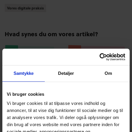
Vores digitale praksis
Vores digitale praksis
Hvad synes du om vores artikel?
Den var god
Ku’ være bedre
Samtykke
Detaljer
Om
Relaterede
Vi bruger cookies
blogindlæg
Vi bruger cookies til at tilpasse vores indhold og
annoncer, til at vise dig funktioner til sociale medier og til
at analysere vores trafik. Vi deler også oplysninger om
din brug af vores website med vores partnere inden for
sociale medier, annonceringspartnere og