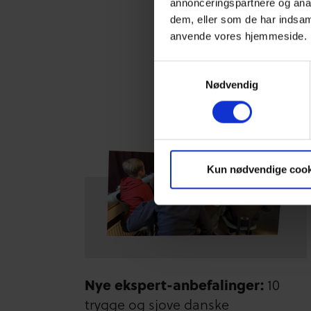
annonceringspartnere og anal
dem, eller som de har indsaml
anvende vores hjemmeside.
Rel
Samtykkevalg
Nødvendig
Kun nødvendige cook
Nye ekspert-anbefalinger:
10
trygge og sjove danske