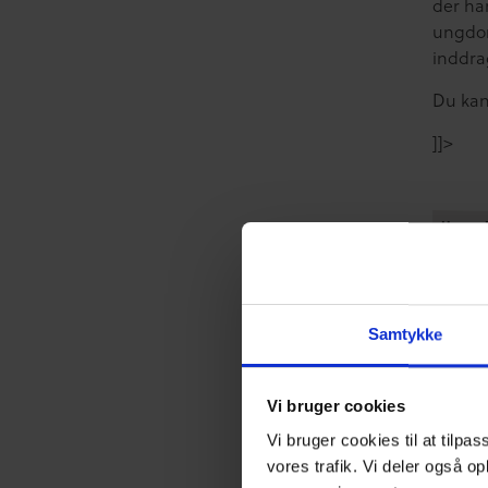
der ha
ungdom
inddra
Du ka
]]>
Unges D
Unges D
Hvad
Samtykke
Vi bruger cookies
Vi bruger cookies til at tilpas
vores trafik. Vi deler også o