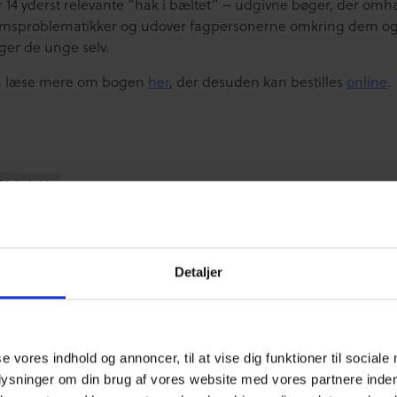
r 14 yderst relevante “hak i bæltet” – udgivne bøger, der omh
sproblematikker og udover fagpersonerne omkring dem o
ger de unge selv.
n læse mere om bogen
her
, der desuden kan bestilles
online
.
igitale Liv
igitale Liv
 synes du om vores artikel?
Detaljer
Den var god
Ku’ være bedre
se vores indhold og annoncer, til at vise dig funktioner til sociale
plysninger om din brug af vores website med vores partnere inden