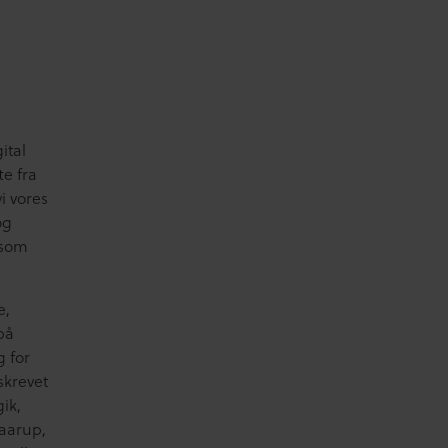
ital
te fra
i vores
og
 som
e,
på
g for
skrevet
ik,
raarup,