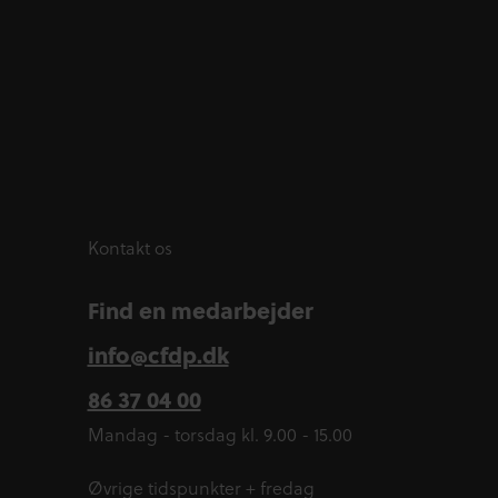
Kontakt os
Find en medarbejder
Find en medarbejder
info@cfdp.dk
info@cfdp.dk
86 37 04 00
86 37 04 00
Mandag - torsdag kl. 9.00 - 15.00
Øvrige tidspunkter + fredag