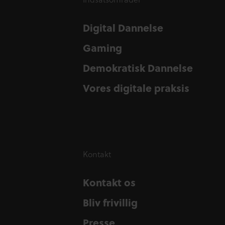
Digital Dannelse
Digital Dannelse
Gaming
Gaming
Demokratisk Dannelse
Demokratisk Dannelse
Vores digitale praksis
Vores digitale praksis
Kontakt
Kontakt os
Kontakt os
Bliv frivillig
Bliv frivillig
Presse
Presse