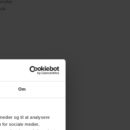
andler
gså
Om
 medier og til at analysere
 for sociale medier,