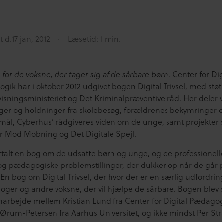
t d.
17 jan, 2012
Læsetid: 1 min.
. Center for Dig
for de voksne, der tager sig af de sårbare børn
ik har i oktober 2012 udgivet bogen Digital Trivsel, med støt
isningsministeriet og Det Kriminalpræventive råd. Her deler v
nger og holdninger fra skolebesøg, forældrenes bekymringer 
mål, Cyberhus’ rådgiveres viden om de unge, samt projekter
r Mod Mobning og Det Digitale Spejl.
ortalt en bog om de udsatte børn og unge, og de professionell
 og pædagogiske problemstillinger, der dukker op når de går 
 En bog om Digital Trivsel, der hvor der er en særlig udfordrin
ger og andre voksne, der vil hjælpe de sårbare. Bogen blev 
amarbejde mellem Kristian Lund fra Center for Digital Pædagog
 Ørum-Petersen fra Aarhus Universitet, og ikke mindst Per St