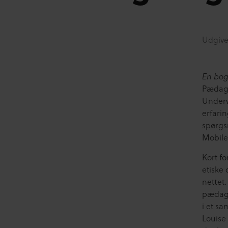
Udgive
En bog 
Pædagog
Underv
erfari
spørgs
Mobile
Kort f
etiske
nettet.
pædago
i et s
Louise