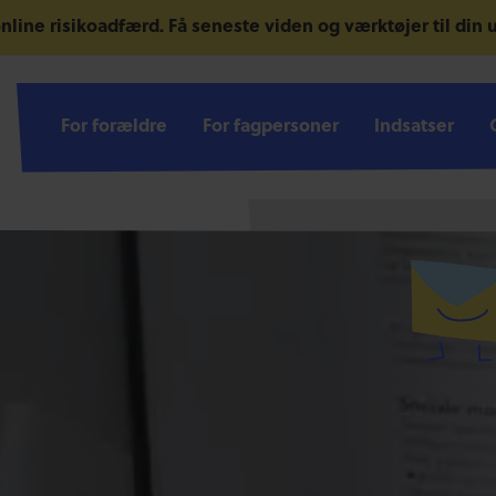
nline risikoadfærd.
Få seneste viden og værktøjer til din
For forældre
For forældre
For fagpersoner
For fagpersoner
Indsatser
Indsatser