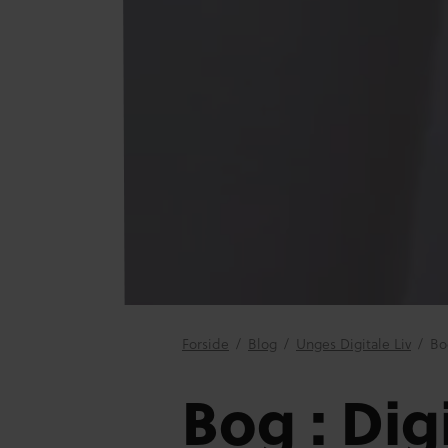
Forside
/
Blog
/
Unges Digitale Liv
/
Bog
Bog : Digi