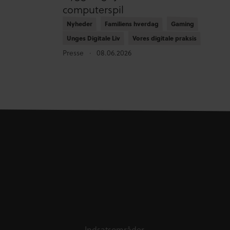
computerspil
Nyheder
Nyheder
Familiens hverdag
Familiens hverdag
Gaming
Gaming
Unges Digitale Liv
Unges Digitale Liv
Vores digitale praksis
Vores digitale praksis
Presse
08.06.2026
Indsatsområder