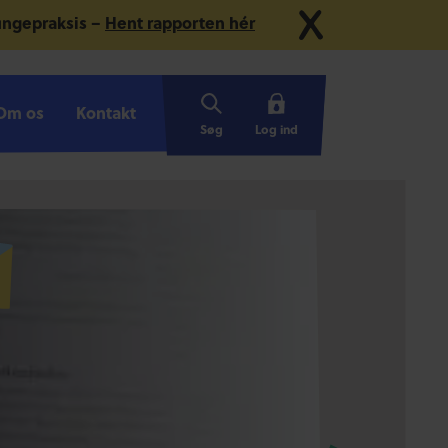
 ungepraksis –
Hent rapporten hér
Om os
Om os
Kontakt
Kontakt
Søg
Log ind