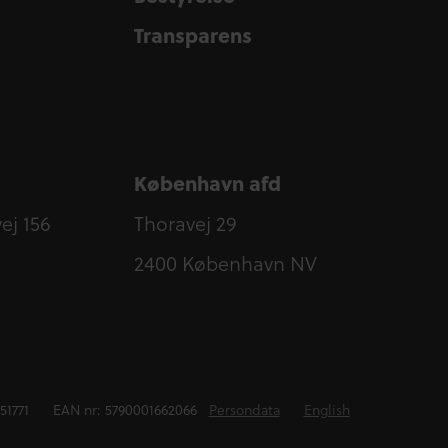
Transparens
Transparens
København afd
j 156
Thoravej 29
2400 København NV
51771
EAN nr: 5790001662066
Persondata
English