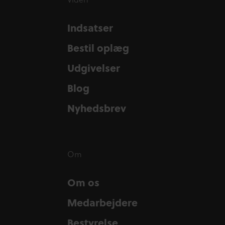
Indsatser
Indsatser
Bestil oplæg
Bestil oplæg
Udgivelser
Udgivelser
Blog
Blog
Nyhedsbrev
Nyhedsbrev
Om
Om os
Om os
Medarbejdere
Medarbejdere
Bestyrelse
Bestyrelse