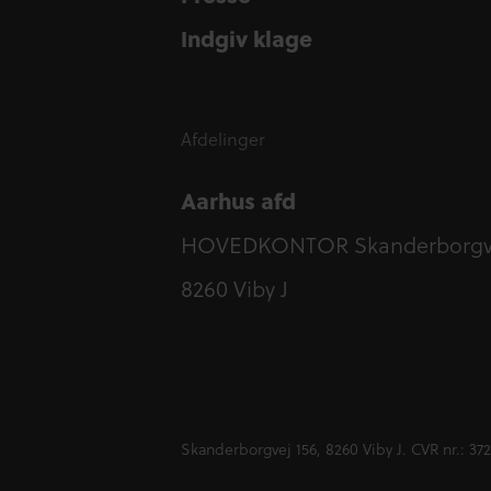
Indgiv klage
Indgiv klage
Afdelinger
Aarhus afd
HOVEDKONTOR Skanderborgve
8260 Viby J
Skanderborgvej 156, 8260 Viby J. CVR nr.: 372