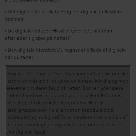
• Det digitale fællesskab: Brug det digitale fællesskab
optimalt
• De digitale fodspor: Hvad betyder det, når man
efterlader sig spor på nettet?
• Den digitale identitet: Du tegner et billede af dig selv,
når du taster
Projektet Det Digitale Spejl har som mål at give danske
lærere et redskab til at starte en konstruktiv dialog med
eleverne om deres brug af nettet. Som en yderligere
støtte til undervisningen tilbyder projektet 100 gratis
workshops til de enkelte lærerteams. Her får
lærergrupper over hele landet en introduktion til
materialet og mulighed for at vende emner med én af
de fem børnefaglige organisationer, der er partnere i
Det Digitale Spejl.