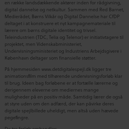
en række landsdækkende aktører inden for rådgivning,
digital dannelse og netkultur. Sammen med Red Barnet,
Medierådet, Børns Vilkår og Digital Dannelse har CfDP
deltaget i at konstruere et nyt kampagnemateriale til
lærere om børns digitale identitet og trivsel.
Teleindustrien (TDC, Telia og Telenor) er initiativtagere til
projektet, men Videnskabministeriet,
Undervisningsministeriet og Industriens Arbejdsgivere i
København deltager som finansielle støtter.
På hjemmesiden www.detdigitalespejl.dk ligger tre
animationsﬁlm med tilhørende undervisningsforløb klar
til brug. Ideen bag forløbene er at fortælle lærerne og
derigennem eleverne om mediernes mange
muligheder på en positiv måde. Samtidig lærer de også
at styre uden om den adfærd, der kan påvirke deres
digitale spejlbillede uheldigt, men altså uden hævede
pegeﬁngre.
De tre forløb omhandler: