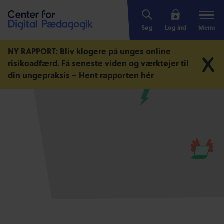
Søg
Log ind
Menu
NY RAPPORT: Bliv klogere på unges online
risikoadfærd.
Få seneste viden og værktøjer til
din ungepraksis –
Hent rapporten hér