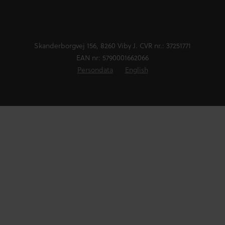
Skanderborgvej 156, 8260 Viby J. CVR nr.: 37251771
EAN nr: 5790001662066
Persondata
English