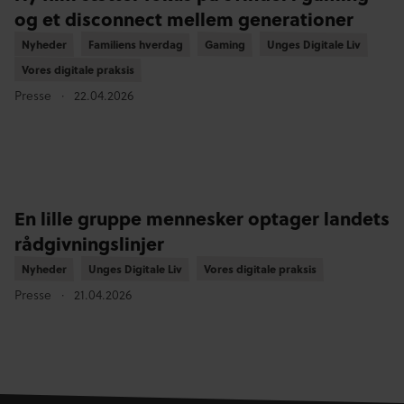
og et disconnect mellem generationer
Nyheder
Nyheder
Familiens hverdag
Familiens hverdag
Gaming
Gaming
Unges Digitale Liv
Unges Digitale Liv
Vores digitale praksis
Vores digitale praksis
Presse
22.04.2026
En lille gruppe mennesker optager landets
rådgivningslinjer
Nyheder
Nyheder
Unges Digitale Liv
Unges Digitale Liv
Vores digitale praksis
Vores digitale praksis
Presse
21.04.2026