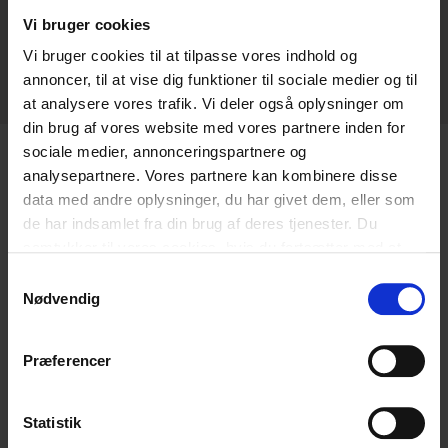
Vi deltager i og driver projekter om blandt andet
Vi bruger cookies
computerspil som pædagogisk redskab, hate speech og
Vi bruger cookies til at tilpasse vores indhold og
anti-ligestilling på nettet.
annoncer, til at vise dig funktioner til sociale medier og til
at analysere vores trafik. Vi deler også oplysninger om
din brug af vores website med vores partnere inden for
sociale medier, annonceringspartnere og
analysepartnere. Vores partnere kan kombinere disse
data med andre oplysninger, du har givet dem, eller som
Relaterede
de har indsamlet fra din brug af deres tjenester. Du
samtykker til vores cookies, hvis du fortsætter med at
blogindlæg
anvende vores hjemmeside.
Samtykkevalg
Nødvendig
Præferencer
Statistik
Nye ekspert-anbefalinger:
10 trygge og