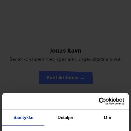
Jonas Ravn
Seniorkonsulent med speciale i unges digitale trivsel
Kontakt Jonas
CfDP har ekspertise og ydelser inden for digital
rådgivning, børns digitale vaner, digital dannelse og
trends og tendenser på sociale medier og i
Samtykke
Detaljer
Om
computerspil.