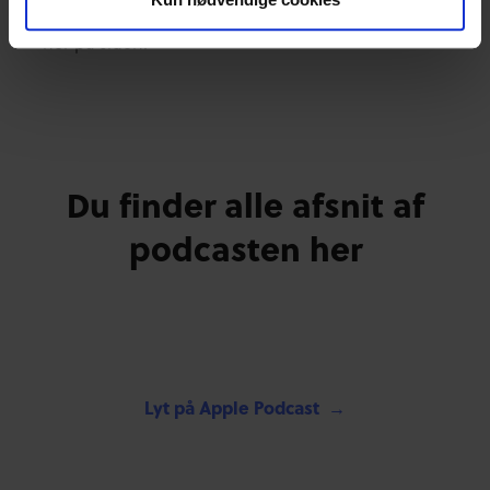
Et format, du kan lytte som podcast eller se som video
her på siden.
Du finder alle afsnit af
podcasten her
Lyt på Apple Podcast