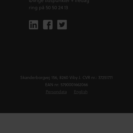
Øvrige tidspunkter + fredag
ring på 50 50 24 13
Skanderborgvej 156, 8260 Viby J. CVR nr.: 37251771
EAN nr: 5790001662066
Persondata
English