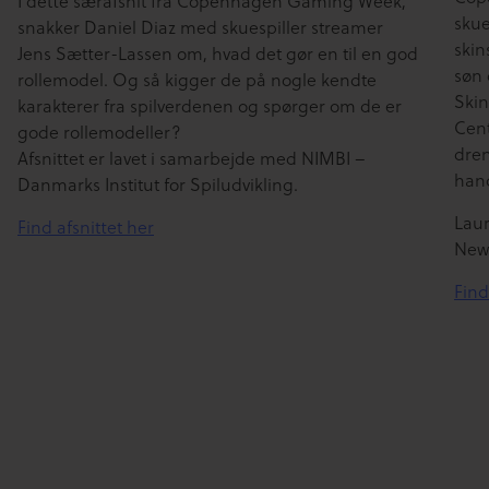
I dette særafsnit fra Copenhagen Gaming Week,
skue
snakker Daniel Diaz med skuespiller streamer
skin
Jens Sætter-Lassen om, hvad det gør en til en god
søn 
rollemodel. Og så kigger de på nogle kendte
Skin
karakterer fra spilverdenen og spørger om de er
Cent
gode rollemodeller?
dren
Afsnittet er lavet i samarbejde med NIMBI –
hand
Danmarks Institut for Spiludvikling.
Laur
Find afsnittet her
New
Find