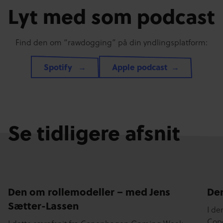
Lyt med som podcast
Find den om “rawdogging” på din yndlingsplatform:
Spotify
Apple podcast
Se tidligere afsnit
Den om rollemodeller – med Jens
De
Sætter-Lassen
I de
SE VIDEO
SE 
Cop