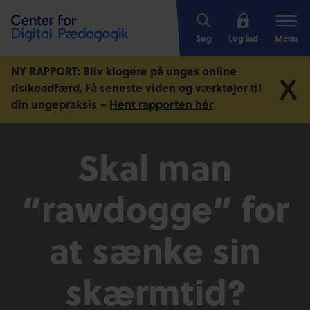
Søg
Log ind
Menu
NY RAPPORT: Bliv klogere på unges online
risikoadfærd.
Få seneste viden og værktøjer til
din ungepraksis –
Hent rapporten hér
Skal man
“rawdogge” for
at sænke sin
skærmtid?