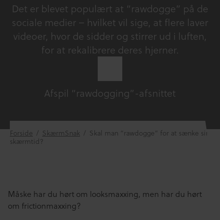
Det er blevet populært at “rawdogge” på de
sociale medier – hvilket vil sige, at flere laver
videoer, hvor de sidder og stirrer ud i luften,
for at rekalibrere deres hjerner.
Afspil “rawdogging”-afsnittet
Forside
/
SkærmSnak
/
Skal man “rawdogge” for at sænke sin
skærmtid?
Måske har du hørt om looksmaxxing, men har du hørt
om frictionmaxxing?