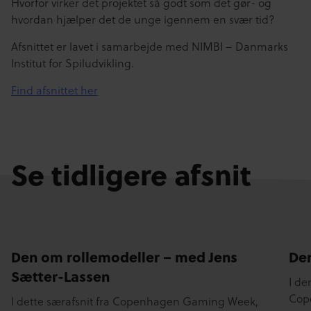
Hvorfor virker det projektet så godt som det gør- og
hvordan hjælper det de unge igennem en svær tid?
Afsnittet er lavet i samarbejde med NIMBI – Danmarks
Institut for Spiludvikling.
Find afsnittet her
Se tidligere afsnit
Den om rollemodeller – med Jens
De
Sætter-Lassen
I de
SE VIDEO
SE 
Cop
I dette særafsnit fra Copenhagen Gaming Week,