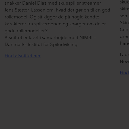
skue
snakker Daniel Diaz med skuespiller streamer
skin
Jens Sætter-Lassen om, hvad det gør en til en god
søn 
rollemodel. Og så kigger de på nogle kendte
Skin
karakterer fra spilverdenen og spørger om de er
Cent
gode rollemodeller?
dren
Afsnittet er lavet i samarbejde med NIMBI –
hand
Danmarks Institut for Spiludvikling.
Laur
Find afsnittet her
New
Find