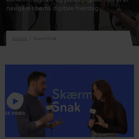
navigere i børns digitale hverdag.
Forside
/
SkærmSnak
SE VIDEO