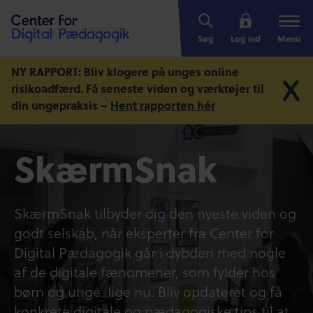
Søg
Log ind
Menu
NY RAPPORT: Bliv klogere på unges online
risikoadfærd.
Få seneste viden og værktøjer til
din ungepraksis –
Hent rapporten hér
SkærmSnak
SkærmSnak tilbyder dig den nyeste viden og
godt selskab, når eksperter fra Center for
Digital Pædagogik går i dybden med nogle
af de digitale fænomener, som fylder hos
børn og unge lige nu. Bliv opdateret og få
konkrete digitale og pædagogiske tips til at