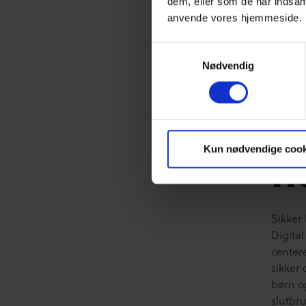
dem, eller som de har indsaml
anvende vores hjemmeside.
Samtykkevalg
E
Nødvendig
e
n
Kun nødvendige cook
Sikker
Digital
centere
sikker 
børn o
slutbr