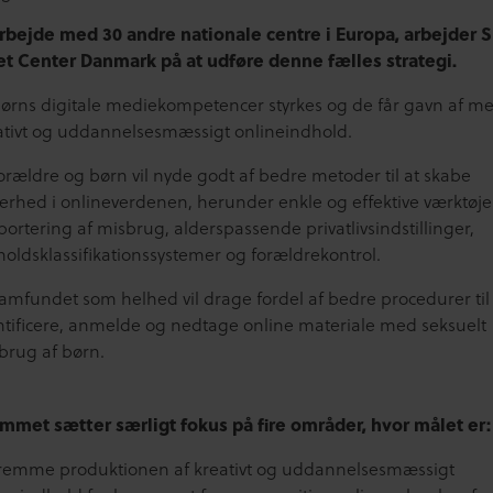
rbejde med 30 andre nationale centre i Europa, arbejder S
et Center Danmark på at udføre denne fælles strategi.
børns digitale mediekompetencer styrkes og de får gavn af m
ativt og uddannelsesmæssigt onlineindhold.
forældre og børn vil nyde godt af bedre metoder til at skabe
kerhed i onlineverdenen, herunder enkle og effektive værktøjer
portering af misbrug, alderspassende privatlivsindstillinger,
holdsklassifikationssystemer og forældrekontrol.
samfundet som helhed vil drage fordel af bedre procedurer til
ntificere, anmelde og nedtage online materiale med seksuelt
brug af børn.
mmet sætter særligt fokus på fire områder, hvor målet er:
fremme produktionen af kreativt og uddannelsesmæssigt