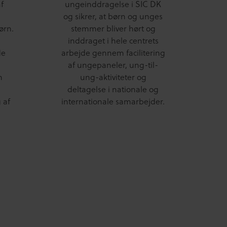
f
ungeinddragelse i SIC DK
og sikrer, at børn og unges
ørn.
stemmer bliver hørt og
inddraget i hele centrets
de
arbejde gennem facilitering
af ungepaneler, ung-til-
n
ung-aktiviteter og
deltagelse i nationale og
 af
internationale samarbejder.