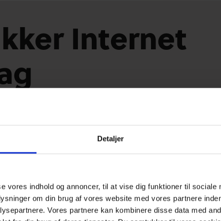
ikker Internet
ag
 med Medierådet for Børn og Unge sætter vi hvert år foku
ttet som et sikkert, kreativt og oplysende miljø for børn og un
markeres i 170 lande.
Detaljer
s mere om Sikker Internet Dag på Medierådets side her
se vores indhold og annoncer, til at vise dig funktioner til sociale
plysninger om din brug af vores website med vores partnere inden
ysepartnere. Vores partnere kan kombinere disse data med andr