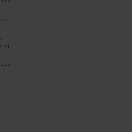
r små
tale
e
ol og
 børn