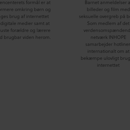
encenterets formål er at
Barnet anmeldelser a
ormere omkring børn og
billeder og film med
ges brug af internettet
seksuelle overgreb på b
 digitale medier samt at
Som medlem af det
uste forældre og lærere
verdensomspænden
 brugbar viden herom.
netværk INHOPE
samarbejder hotline
internationalt om at
bekæmpe ulovligt brug
internettet