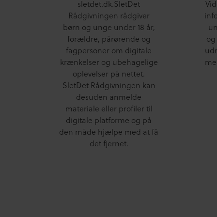
sletdet.dk.SletDet
Vid
Rådgivningen rådgiver
inf
børn og unge under 18 år,
un
forældre, pårørende og
og
fagpersoner om digitale
udr
krænkelser og ubehagelige
med
oplevelser på nettet.
SletDet Rådgivningen kan
desuden anmelde
materiale eller profiler til
digitale platforme og på
den måde hjælpe med at få
det fjernet.