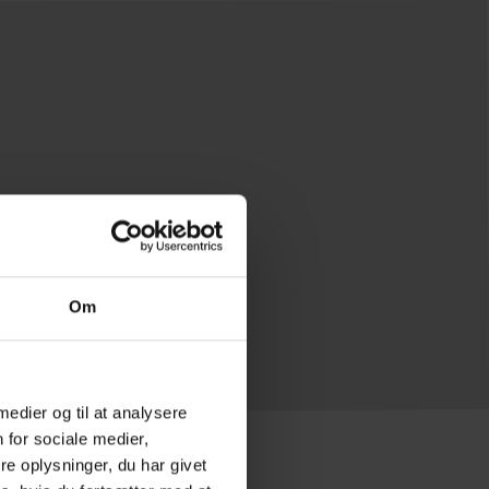
s på
ge.
Om
 medier og til at analysere
 for sociale medier,
e oplysninger, du har givet