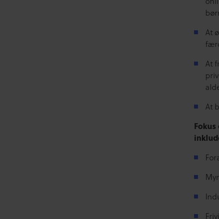
onl
bør
At 
fær
At 
pri
ald
At 
Fokus 
inklud
For
Myn
Ind
Friv