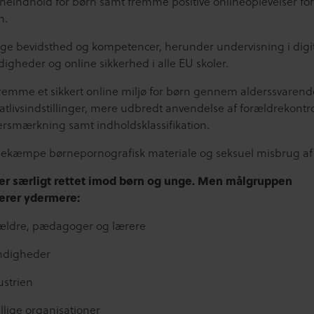
ineindhold for børn samt fremme positive onlineoplevelser fo
n.
øge bevidsthed og kompetencer, herunder undervisning i digi
digheder og online sikkerhed i alle EU skoler.
fremme et sikkert online miljø for børn gennem alderssvarend
vatlivsindstillinger, mere udbredt anvendelse af forældrekontr
ersmærkning samt indholdsklassifikation.
bekæmpe børnepornografisk materiale og seksuel misbrug af
er særligt rettet imod børn og unge. Men målgruppen
erer ydermere:
ældre, pædagoger og lærere
digheder
ustrien
illige organisationer