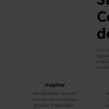
C
d
Som en 
digita
omkring
funktio
Helpline
Red Barnet er udnævnt
M
som den danske helpline
gennem rådgivningen,
v