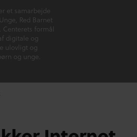
er et samarbejde
Unge, Red Barnet
. Centerets formål
f digitale og
 ulovligt og
 børn og unge.
K
ikker Internet