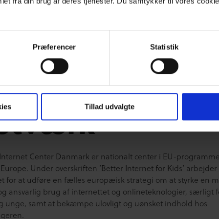
et fra din brug af deres tjenester. Du samtykker til vores cookie
n del af et
Præferencer
Statistik
uropæisk
etværk
ies
Tillad udvalgte
 Internet Center Danmark er nationalt center i EU-programme
 Europe. Under overskriften ’Better Internet for Kids’ arbejder
t for at udføre en fælles europæisk strategi om at styrke en 
og ansvarlig brug af internettet og onlineteknologier, særligt f
g unge, samt at bekæmpe ulovligt og uønsket indhold hos
ugeren.