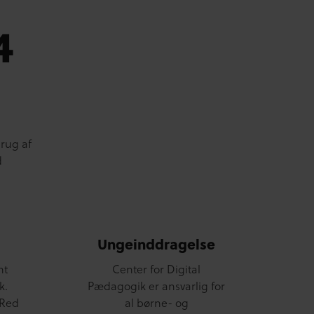
4
brug af
d
Ungeinddragelse
nt
Center for Digital
k.
Pædagogik er ansvarlig for
 Red
al børne- og