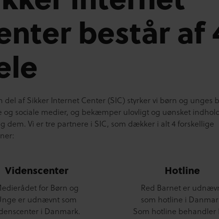
enter består af 
ele
del af Sikker Internet Center (SIC) styrker vi børn og unges 
le og sociale medier, og bekæmper ulovligt og uønsket indhol
 dem. Vi er tre partnere i SIC, som dækker i alt 4 forskellige
ner:
Videnscenter
Hotline
edierådet for Børn og
Red Barnet er udnæv
Unge er udnævnt som
som hotline i Danmar
idenscenter i Danmark.
Som hotline behandler