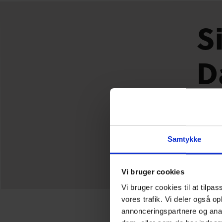
S
D
Sammen
interne
Dagen 
Samtykke
Læ
Vi bruger cookies
Vi bruger cookies til at tilpas
vores trafik. Vi deler også o
annonceringspartnere og anal