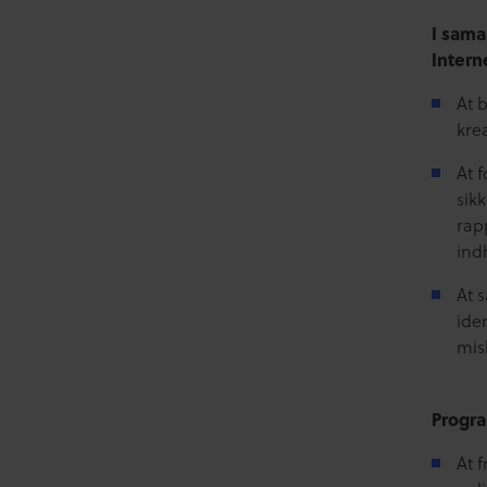
I sama
Intern
At 
kre
At 
sik
rap
ind
At 
ide
mis
Progra
At 