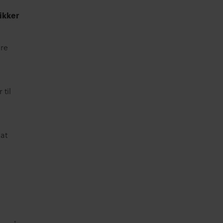
ikker
ere
 til
 at