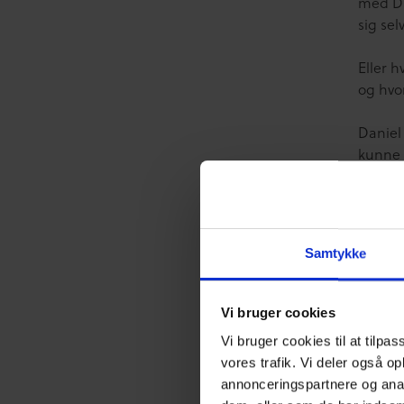
med Da
sig se
Eller 
og hvo
Daniel
kunne 
om, hv
kan sp
Derudo
Samtykke
og forf
Tusind
Vi bruger cookies
om gam
Vi bruger cookies til at tilpas
vores trafik. Vi deler også o
Vi håb
annonceringspartnere og anal