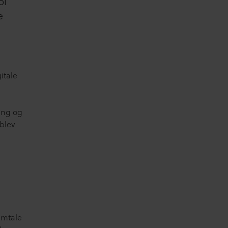
bi
e
itale
ing og
blev
amtale