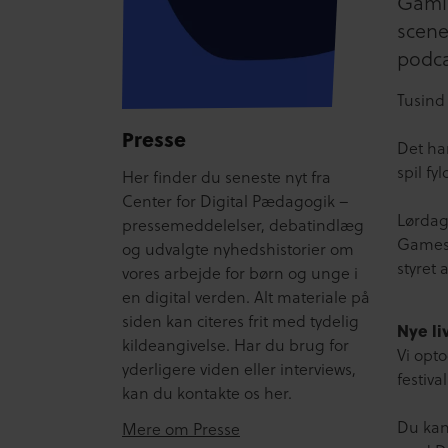
Gamin
scene
podca
Tusind
Presse
Det ha
spil fy
Her finder du seneste nyt fra
Center for Digital Pædagogik –
Lørdag
pressemeddelelser, debatindlæg
Games 
og udvalgte nyhedshistorier om
styret 
vores arbejde for børn og unge i
en digital verden. Alt materiale på
siden kan citeres frit med tydelig
Nye l
kildeangivelse. Har du brug for
Vi opt
yderligere viden eller interviews,
festiva
kan du kontakte os her.
Du kan
Mere om Presse