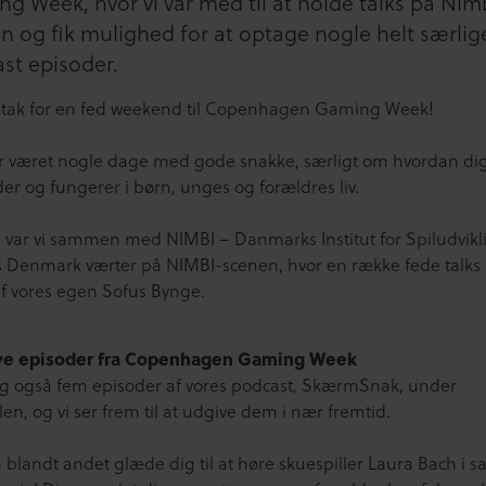
g Week, hvor vi var med til at holde talks på Nim
n og fik mulighed for at optage nogle helt særlig
st episoder.
 tak for en fed weekend til Copenhagen Gaming Week!
r været nogle dage med gode snakke, særligt om hvordan dig
lder og fungerer i børn, unges og forældres liv.
 var vi sammen med NIMBI – Danmarks Institut for Spiludvikl
Denmark værter på NIMBI-scenen, hvor en række fede talks 
af vores egen Sofus Bynge.
ive episoder fra Copenhagen Gaming Week
og også fem episoder af vores podcast, SkærmSnak, under
llen, og vi ser frem til at udgive dem i nær fremtid.
 blandt andet glæde dig til at høre skuespiller Laura Bach i s