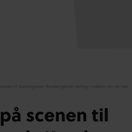
 scenen til Gamingweek: Kendte gæster deltog i snakken om de lyse
på scenen til