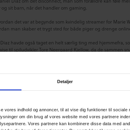
niel Diaz om det disconnect, man som forældre kan føle me
lv og sit barn, når det handler om gaming.
hvordan det var at begynde som kvindelig streamer for Marie 
rdan man skaber et trygt sted for både piger og drenge onlin
 Diaz havde også taget en helt særlig ting med hjemmefra, 
vise til spiludvikler Tore Neergaard Kjellow, da de sammen s
ad der er gode første spil til børn, og hvad man som børn og
ille sammen.
ver kommer der også episoder med skuespiller Jens Sætter-
Detaljer
atter og forsker i gaming, Anne Fiskaali.
 tak til alle gæsterne, som kom med gode perspektiver og poi
ing i forældre og børns hverdag.
se vores indhold og annoncer, til at vise dig funktioner til sociale
plysninger om din brug af vores website med vores partnere inden
er, du vil lytte og følge med de kommende uger!
ysepartnere. Vores partnere kan kombinere disse data med andr