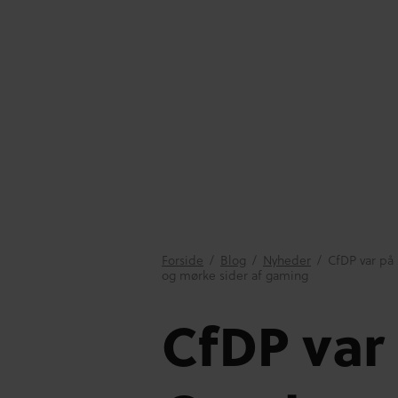
Forside
/
Blog
/
Nyheder
/
CfDP var på
og mørke sider af gaming
CfDP var 