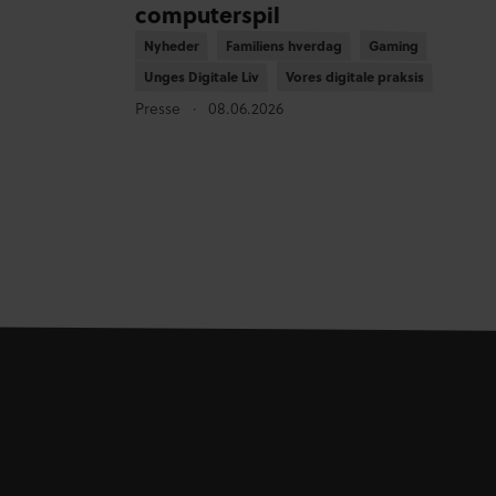
computerspil
Nyheder
Nyheder
Familiens hverdag
Familiens hverdag
Gaming
Gaming
Unges Digitale Liv
Unges Digitale Liv
Vores digitale praksis
Vores digitale praksis
Presse
08.06.2026