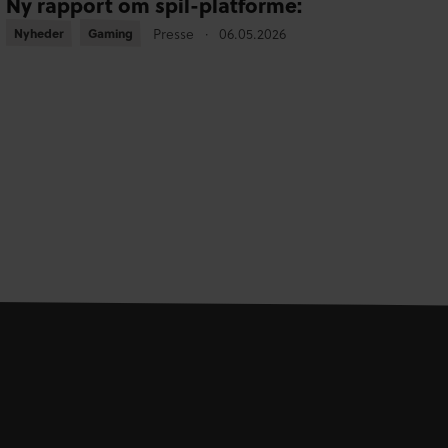
Ny rapport om spil-platforme:
Nyheder
Nyheder
Gaming
Gaming
Presse
06.05.2026