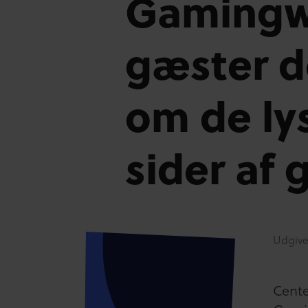
Gamingw
gæster d
om de ly
sider af
Udgive
Cente