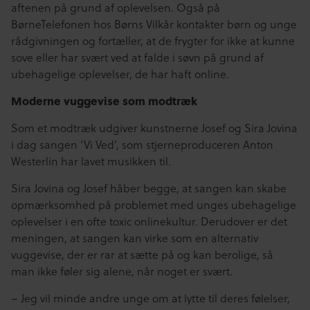
aftenen på grund af oplevelsen. Også på
BørneTelefonen hos Børns Vilkår kontakter børn og unge
rådgivningen og fortæller, at de frygter for ikke at kunne
sove eller har svært ved at falde i søvn på grund af
ubehagelige oplevelser, de har haft online.
Moderne vuggevise som modtræk
Som et modtræk udgiver kunstnerne Josef og Sira Jovina
i dag sangen ‘Vi Ved’, som stjerneproduceren Anton
Westerlin har lavet musikken til.
Sira Jovina og Josef håber begge, at sangen kan skabe
opmærksomhed på problemet med unges ubehagelige
oplevelser i en ofte toxic onlinekultur. Derudover er det
meningen, at sangen kan virke som en alternativ
vuggevise, der er rar at sætte på og kan berolige, så
man ikke føler sig alene, når noget er svært.
– Jeg vil minde andre unge om at lytte til deres følelser,