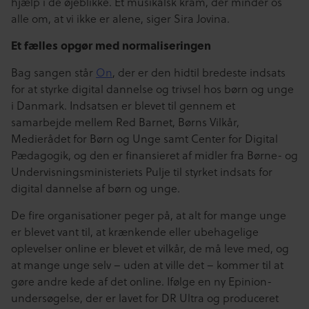
hjælp i de øjeblikke. Et musikalsk kram, der minder os
alle om, at vi ikke er alene, siger Sira Jovina.
Et fælles opgør med normaliseringen
Bag sangen står
On
, der er den hidtil bredeste indsats
for at styrke digital dannelse og trivsel hos børn og unge
i Danmark. Indsatsen er blevet til gennem et
samarbejde mellem Red Barnet, Børns Vilkår,
Medierådet for Børn og Unge samt Center for Digital
Pædagogik, og den er finansieret af midler fra Børne- og
Undervisningsministeriets Pulje til styrket indsats for
digital dannelse af børn og unge.
De fire organisationer peger på, at alt for mange unge
er blevet vant til, at krænkende eller ubehagelige
oplevelser online er blevet et vilkår, de må leve med, og
at mange unge selv – uden at ville det – kommer til at
gøre andre kede af det online. Ifølge en ny Epinion-
undersøgelse, der er lavet for DR Ultra og produceret