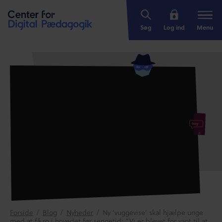
Søg
Log ind
Menu
Forside
/
Blog
/
Nyheder
/
Ny ‘vuggevise’ skal hjælpe unge
med at få ro i hovedet før sengetid: “Vi er blevet for vant til at