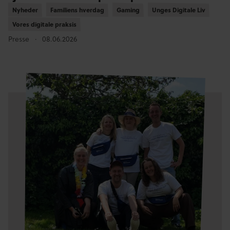
Nyheder
Nyheder
Familiens hverdag
Familiens hverdag
Gaming
Gaming
Unges Digitale Liv
Unges Digitale Liv
Vores digitale praksis
Vores digitale praksis
Presse
08.06.2026