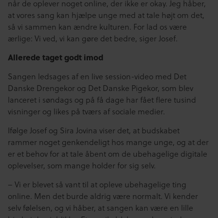
når de oplever noget online, der ikke er okay. Jeg håber,
at vores sang kan hjælpe unge med at tale højt om det,
så vi sammen kan ændre kulturen. For lad os være
ærlige: Vi ved, vi kan gøre det bedre, siger Josef.
Allerede taget godt imod
Sangen ledsages af en live session-video med Det
Danske Drengekor og Det Danske Pigekor, som blev
lanceret i søndags og på få dage har fået flere tusind
visninger og likes på tværs af sociale medier.
Ifølge Josef og Sira Jovina viser det, at budskabet
rammer noget genkendeligt hos mange unge, og at der
er et behov for at tale åbent om de ubehagelige digitale
oplevelser, som mange holder for sig selv.
– Vi er blevet så vant til at opleve ubehagelige ting
online. Men det burde aldrig være normalt. Vi kender
selv følelsen, og vi håber, at sangen kan være en lille