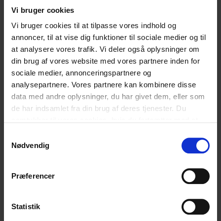
FAKTA
:
Vi bruger cookies
Vi bruger cookies til at tilpasse vores indhold og
Josef
annoncer, til at vise dig funktioner til sociale medier og til
19-årig dansk fremadstormende artist, der har markeret
at analysere vores trafik. Vi deler også oplysninger om
sig med sin debut-ep ‘Tiden går’ (2024), hvor han
din brug af vores website med vores partnere inden for
blander pop, hiphop og r&b med sit karakteristiske flow.
sociale medier, annonceringspartnere og
Kendt for hits som ‘Går alene’ (feat. Thor Farlov) med
analysepartnere. Vores partnere kan kombinere disse
over to millioner streams og ‘Er det for sent?’ (feat
data med andre oplysninger, du har givet dem, eller som
TopGunn). Fik succes i en ung alder som en del af duoen
de har indsamlet fra din brug af deres tjenester. Du
Josef og Elias. Samarbejder med top-producere som
samtykker til vores cookies, hvis du fortsætter med at
Anton Westerlin, T&O og Nicki Pooyandeh.
anvende vores hjemmeside.
Samtykkevalg
Sira Jovina
Nødvendig
20-årige Sira Jovina begyndte i september 2022 at dele
små klip med sin musik på TikTok, og blot med sin guitar
Præferencer
og sit værelse som scene formåede hun at fange
tusindvis af lyttere. I september 2023 udgav hun
Statistik
nummeret ‘Længe siden’, som hurtigt spredte sig online.