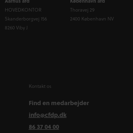
Aarhus afd
København afd
HOVEDKONTOR
Thoravej 29
Skanderborgvej 156
2400 København NV
8260 Viby J
Kontakt os
Find en medarbejder
info@cfdp.dk
86 37 04 00