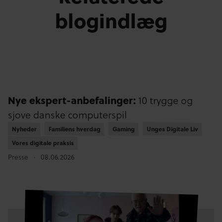
blogindlæg
Nye ekspert-anbefalinger:
10 trygge og
sjove danske computerspil
Nyheder
Nyheder
Familiens hverdag
Familiens hverdag
Gaming
Gaming
Unges Digitale Liv
Unges Digitale Liv
Vores digitale praksis
Vores digitale praksis
Presse
08.06.2026