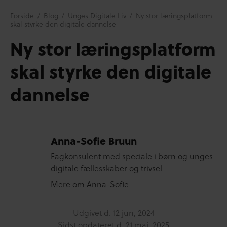
Forside
/
Blog
/
Unges Digitale Liv
/
Ny stor læringsplatform
skal styrke den digitale dannelse
Ny stor læringsplatform
skal styrke den digitale
dannelse
Anna-Sofie Bruun
Fagkonsulent med speciale i børn og unges
digitale fællesskaber og trivsel
Mere om Anna-Sofie
Udgivet d.
12 jun, 2024
Sidst opdateret d.
21 maj, 2025