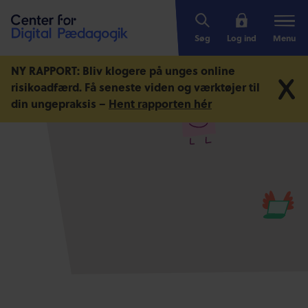
Søg
Log ind
Menu
NY RAPPORT: Bliv klogere på unges online
risikoadfærd.
Få seneste viden og værktøjer til
din ungepraksis –
Hent rapporten hér