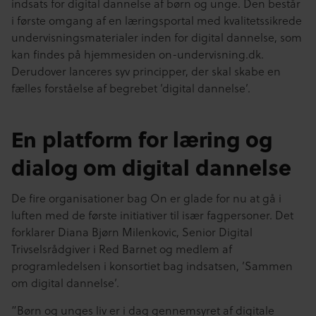
indsats for digital dannelse af børn og unge. Den består
i første omgang af en læringsportal med kvalitetssikrede
undervisningsmaterialer inden for digital dannelse, som
kan findes på hjemmesiden on-undervisning.dk.
Derudover lanceres syv principper, der skal skabe en
fælles forståelse af begrebet ’digital dannelse’.
En platform for læring og
dialog om digital dannelse
De fire organisationer bag On er glade for nu at gå i
luften med de første initiativer til især fagpersoner. Det
forklarer Diana Bjørn Milenkovic, Senior Digital
Trivselsrådgiver i Red Barnet og medlem af
programledelsen i konsortiet bag indsatsen, ’Sammen
om digital dannelse’.
”Børn og unges liv er i dag gennemsyret af digitale