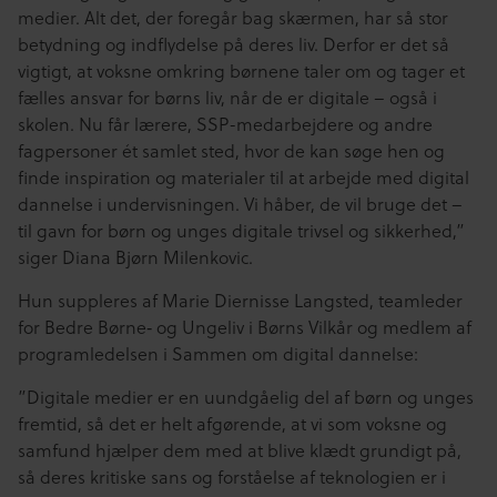
medier. Alt det, der foregår bag skærmen, har så stor
betydning og indflydelse på deres liv. Derfor er det så
vigtigt, at voksne omkring børnene taler om og tager et
fælles ansvar for børns liv, når de er digitale – også i
skolen. Nu får lærere, SSP-medarbejdere og andre
fagpersoner ét samlet sted, hvor de kan søge hen og
finde inspiration og materialer til at arbejde med digital
dannelse i undervisningen. Vi håber, de vil bruge det –
til gavn for børn og unges digitale trivsel og sikkerhed,”
siger Diana Bjørn Milenkovic.
Hun suppleres af Marie Diernisse Langsted, teamleder
for Bedre Børne‑ og Ungeliv i Børns Vilkår og medlem af
programledelsen i Sammen om digital dannelse:
”Digitale medier er en uundgåelig del af børn og unges
fremtid, så det er helt afgørende, at vi som voksne og
samfund hjælper dem med at blive klædt grundigt på,
så deres kritiske sans og forståelse af teknologien er i