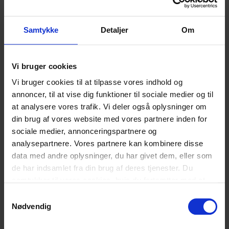
Sammen om digital
dannelse
Samtykke
Detaljer
Om
Næste skridt i On-indsatsen bliver at udvikle nye og
egne undervisningsmaterialer, som udfylder hullerne i
Vi bruger cookies
det eksisterende udbud af materialer – blandt andet til
Vi bruger cookies til at tilpasse vores indhold og
specialområdet. De nye materialer kommer fra
annoncer, til at vise dig funktioner til sociale medier og til
slutningen af 2024.
at analysere vores trafik. Vi deler også oplysninger om
I forbindelse med lanceringen 12. juni sender
din brug af vores website med vores partnere inden for
organisationerne bag projektet materialer rundt til ca.
sociale medier, annonceringspartnere og
2.000 skoler i hele landet, blandt andet et hæfte om
analysepartnere. Vores partnere kan kombinere disse
principperne for digital dannelse. På hjemmesiden
data med andre oplysninger, du har givet dem, eller som
findes der også videoer, der dykker ned i principperne
de har indsamlet fra din brug af deres tjenester. Du
og forklarer, hvordan man bruger læringsplatformen.
samtykker til vores cookies, hvis du fortsætter med at
anvende vores hjemmeside.
Samtykkevalg
Lanceringen markerer starten på en større indsats, der
Nødvendig
løber frem til sommeren 2026.
Læs mere på hjemmesiden