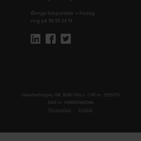
Øvrige tidspunkter + fredag
ring på 50 50 24 13
Skanderborgvej 156, 8260 Viby J. CVR nr.: 37251771
EAN nr: 5790001662066
Persondata
English