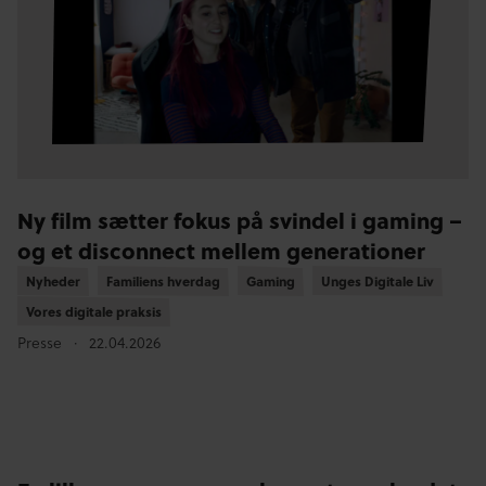
Ny film sætter fokus på svindel i gaming –
og et disconnect mellem generationer
Nyheder
Nyheder
Familiens hverdag
Familiens hverdag
Gaming
Gaming
Unges Digitale Liv
Unges Digitale Liv
Vores digitale praksis
Vores digitale praksis
Presse
22.04.2026