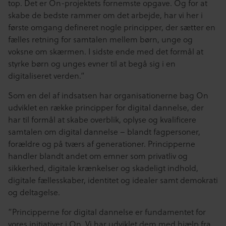
top. Det er On-projektets fornemste opgave. Og for at
skabe de bedste rammer om det arbejde, har vi her i
første omgang defineret nogle principper, der sætter en
fælles retning for samtalen mellem børn, unge og
voksne om skærmen. I sidste ende med det formål at
styrke børn og unges evner til at begå sig i en
digitaliseret verden.”
Som en del af indsatsen har organisationerne bag On
udviklet en række principper for digital dannelse, der
har til formål at skabe overblik, oplyse og kvalificere
samtalen om digital dannelse – blandt fagpersoner,
forældre og på tværs af generationer. Principperne
handler blandt andet om emner som privatliv og
sikkerhed, digitale krænkelser og skadeligt indhold,
digitale fællesskaber, identitet og idealer samt demokrati
og deltagelse.
”Principperne for digital dannelse er fundamentet for
vores initiativer i On. Vi har udviklet dem med hjælp fra