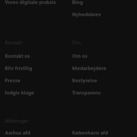
Vores digitale praksis
Blog
Nyhedsbrev
Kontakt
Om
Kontakt os
Om os
Bliv frivillig
Medarbejdere
Presse
Bestyrelse
Indgiv klage
Transparens
Afdelinger
Aarhus afd
København afd