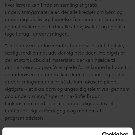
hvor lærere kan finde en samling af gratis
undervisningsmaterialer, der alle kredser om børn og
unges digitale liv og dannelse. Samlingen er kurateret,
og materialerne er derfor alle af høj kvalitet og lige til at
tage i brug i undervisningen.
“Det kan være udfordrende at undervise i det digitale,
særligt fordi emnet udvikler sig hele tiden. Heldigvis er
der et stort udbud af materialer, der kan hjælpe til
denne svære opgave. Vi er glade for at kunne bidrage til,
at undervisere nemmere kan finde relevante og gratis
undervisningsmaterialer, så de kan fokusere på det
vigtigste – at sikre børn og unges digitale trivsel gennem
god undervisning,” siger Anna-Sofie Bruun,
fagkonsulent med speciale i unges digitale trivsel i
Center for Digital Pædagogik og medlem af
programledelsen i