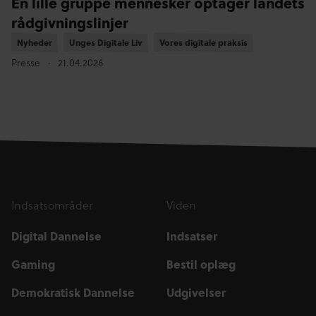
En lille gruppe mennesker optager landets
rådgivningslinjer
Nyheder
Nyheder
Unges Digitale Liv
Unges Digitale Liv
Vores digitale praksis
Vores digitale praksis
Presse
21.04.2026
Indsatsområder
Viden
Digital Dannelse
Indsatser
Gaming
Bestil oplæg
Demokratisk Dannelse
Udgivelser