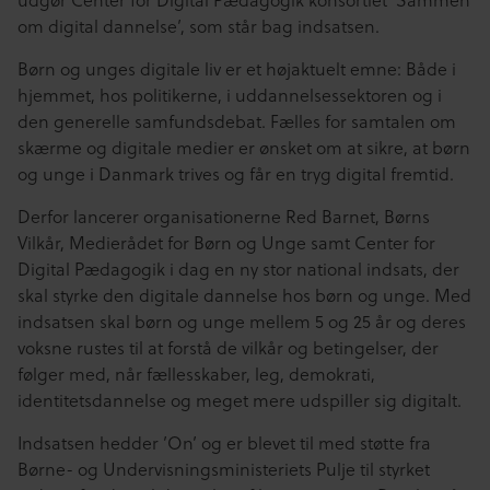
udgør Center for Digital Pædagogik konsortiet ‘Sammen
om digital dannelse’, som står bag indsatsen.
Børn og unges digitale liv er et højaktuelt emne: Både i
hjemmet, hos politikerne, i uddannelsessektoren og i
den generelle samfundsdebat. Fælles for samtalen om
skærme og digitale medier er ønsket om at sikre, at børn
og unge i Danmark trives og får en tryg digital fremtid.
Derfor lancerer organisationerne Red Barnet, Børns
Vilkår, Medierådet for Børn og Unge samt Center for
Digital Pædagogik i dag en ny stor national indsats, der
skal styrke den digitale dannelse hos børn og unge. Med
indsatsen skal børn og unge mellem 5 og 25 år og deres
voksne rustes til at forstå de vilkår og betingelser, der
følger med, når fællesskaber, leg, demokrati,
identitetsdannelse og meget mere udspiller sig digitalt.
Indsatsen hedder ’On’ og er blevet til med støtte fra
Børne- og Undervisningsministeriets Pulje til styrket