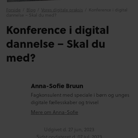
Forside
/
Blog
/
Vores digitale praksis
/
Konference i digital
dannelse – Skal du med?
Konference i digital
dannelse – Skal du
med?
Anna-Sofie Bruun
Fagkonsulent med speciale i børn og unges
digitale fællesskaber og trivsel
Mere om Anna-Sofie
Udgivet d.
27 jun, 2023
Sidst opdateret d.
07 jul, 2023