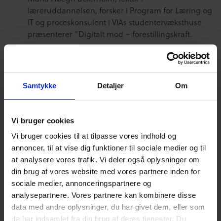
læreruddannelsen, forsker i Program for Læring og
IT og proceskonsulent i VIAs studentervæksthuse
præsenterer ”Digitalt mod – forestillingskraft.​
Praktisk information
Samtykke
Detaljer
Om
Sted: VIA University College, Campus Aarhus C,
Ceresbyen 24, 8000 Aarhus C
Tidspunkt: Tirsdag d. 19. september kl. 08.00 –
Vi bruger cookies
13.30
Vi bruger cookies til at tilpasse vores indhold og
Forplejning: morgenmad og frokost
annoncer, til at vise dig funktioner til sociale medier og til
Pris: GRATIS DELTAGELSE
at analysere vores trafik. Vi deler også oplysninger om
din brug af vores website med vores partnere inden for
Tilmelding direkte hos VIA University College:
sociale medier, annonceringspartnere og
TILMELD DIG HER
analysepartnere. Vores partnere kan kombinere disse
data med andre oplysninger, du har givet dem, eller som
En stor tak til vores hovedpartner, Tech City Aarhus, samt
de har indsamlet fra din brug af deres tjenester. Du