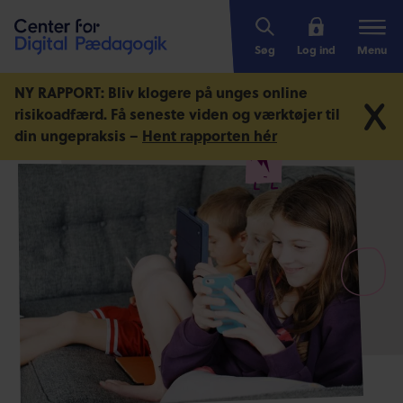
Søg
Log ind
Menu
NY RAPPORT: Bliv klogere på unges online
risikoadfærd.
Få seneste viden og værktøjer til
din ungepraksis –
Hent rapporten hér