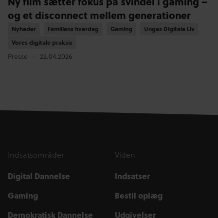
Ny film sætter fokus på svindel i gaming –
og et disconnect mellem generationer
Nyheder
Nyheder
Familiens hverdag
Familiens hverdag
Gaming
Gaming
Unges Digitale Liv
Unges Digitale Liv
Vores digitale praksis
Vores digitale praksis
Presse
22.04.2026
Indsatsområder
Viden
Digital Dannelse
Indsatser
Gaming
Bestil oplæg
Demokratisk Dannelse
Udgivelser