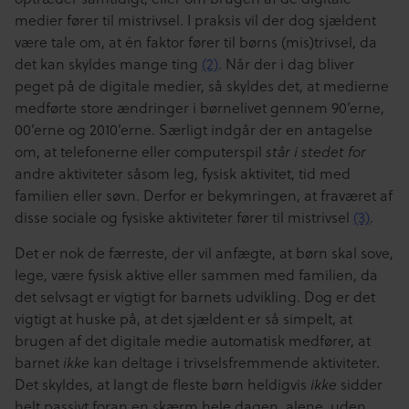
medier fører til mistrivsel. I praksis vil der dog sjældent
være tale om, at én faktor fører til børns (mis)trivsel, da
det kan skyldes mange ting
(2)
. Når der i dag bliver
peget på de digitale medier, så skyldes det, at medierne
medførte store ændringer i børnelivet gennem 90’erne,
00’erne og 2010’erne. Særligt indgår der en antagelse
om, at telefonerne eller computerspil
står i stedet for
andre aktiviteter såsom leg, fysisk aktivitet, tid med
familien eller søvn. Derfor er bekymringen, at fraværet af
disse sociale og fysiske aktiviteter fører til mistrivsel
(3)
.
Det er nok de færreste, der vil anfægte, at børn skal sove,
lege, være fysisk aktive eller sammen med familien, da
det selvsagt er vigtigt for barnets udvikling. Dog er det
vigtigt at huske på, at det sjældent er så simpelt, at
brugen af det digitale medie automatisk medfører, at
barnet
kan deltage i trivselsfremmende aktiviteter.
ikke
Det skyldes, at langt de fleste børn heldigvis
sidder
ikke
helt passivt foran en skærm hele dagen, alene, uden