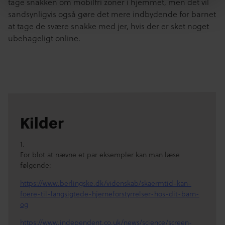
tage snakken om mobilfri zoner i hjemmet, men det vil
sandsynligvis også gøre det mere indbydende for barnet
at tage de svære snakke med jer, hvis der er sket noget
ubehageligt online.
Kilder
1.
For blot at nævne et par eksempler kan man læse
følgende:
https://www.berlingske.dk/videnskab/skaermtid-kan-
foere-til-langsigtede-hjerneforstyrrelser-hos-dit-barn-
og
https://www.independent.co.uk/news/science/screen-