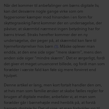
Når det kommer til anbefalinger om børns digitale liv,
kan det desværre nogle gange virke som om
fagpersoner kæmper mod hinanden i en form for
skyttegravskrig.Først kommer der en undersøgelse, der
påviser, at skærmtid nærmest ingen betydning har for
børns trivsel. Straks herefter kommer der en ny
undersøgelse, der peger på, at skærmtid kan føre til
hjerneforstyrrelser hos børn
(1)
. Måske oplever man
endda, at den ene side siger “mere skærm”, mens den
anden side siger “mindre skærm”. Det er ærgerligt, fordi
det giver et meget unuanceret billede, og fordi man som
forælder i værste fald kan føle sig mere forvirret end
hjulpet.
Denne artikel er lang, men kort fortalt handler den om,
at hvis man som familie ønsker at skabe fælles regler for
brugen af digitale medier, anbefaler vi, at man som
forælder går i børnehøjde med henblik på, at forstå
barnets digitale liv. Det vil sige, at man forholder sig til