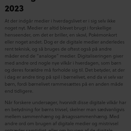
2023
At der indgår medier i hverdagslivet er i sig selv ikke
noget nyt. Medier er altid blevet brugt i forskellige
henseender, om det er briller, en skovl, Pokémonkort
eller noget andet. Dog er de digitale medier anderledes
rent teknisk, og så bruges de oftest også på andre
måder end de “analoge” medier. Digitaliseringen giver
med andre ord nogle nye vilkår i hverdagen, som børn
og deres forældre må forholde sig til. Det betyder, at der
i dag er andre ting på spil i børnelivet, end da vi selv var
børn, fordi børnelivet rammesættes på en anden måde
end tidligere.
Når forskere undersøger, hvorvidt disse digitale vilkår har
en betydning for børns trivsel, skelner man sædvanligvis
mellem
og
sammenhæng. Med
sammenhæng
årsags
andre ord om brugen af digitale medier og mistrivsel
optræder samtidigt, eller om brugen af de digitale