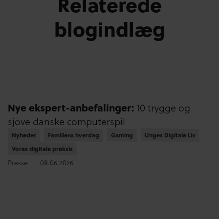
Relaterede
blogindlæg
Nye ekspert-anbefalinger:
10 trygge og
sjove danske computerspil
Nyheder
Nyheder
Familiens hverdag
Familiens hverdag
Gaming
Gaming
Unges Digitale Liv
Unges Digitale Liv
Vores digitale praksis
Vores digitale praksis
Presse
08.06.2026