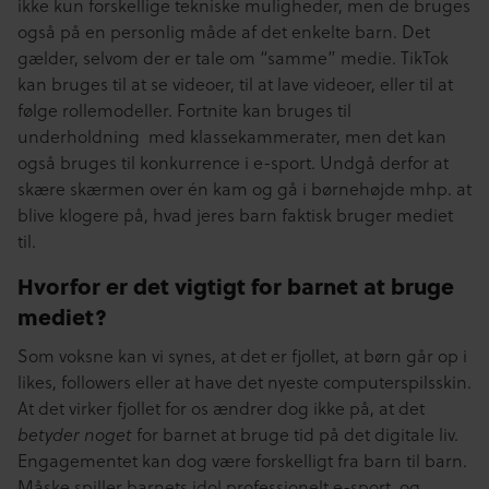
ikke kun forskellige tekniske muligheder, men de bruges
også på en personlig måde af det enkelte barn. Det
gælder, selvom der er tale om “samme” medie. TikTok
kan bruges til at se videoer, til at lave videoer, eller til at
følge
rollemodeller. Fortnite kan bruges til
underholdning med klassekammerater, men det kan
også bruges til konkurrence i e-sport. Undgå derfor at
skære skærmen over én kam og gå i børnehøjde mhp. at
blive klogere på, hvad jeres barn faktisk bruger mediet
til.
Hvorfor er det vigtigt for barnet at bruge
mediet?
Som voksne kan vi synes, at det er fjollet, at børn går op i
likes, followers eller at have det nyeste computerspilsskin.
At det virker fjollet for os ændrer dog ikke på, at det
for barnet at bruge tid på det digitale liv.
betyder noget
Engagementet kan dog være forskelligt fra barn til barn.
Måske spiller barnets idol professionelt e-sport, og