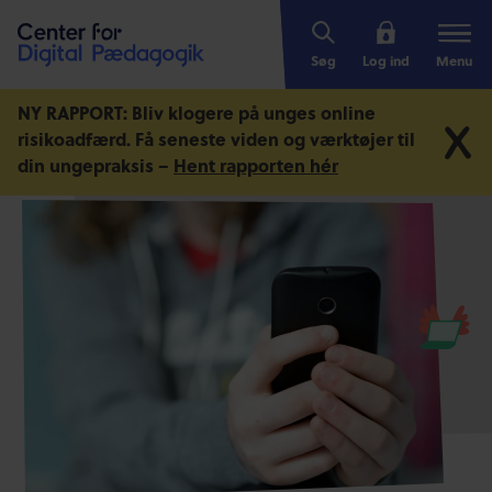
Søg
Log ind
Menu
NY RAPPORT: Bliv klogere på unges online
risikoadfærd.
Få seneste viden og værktøjer til
din ungepraksis –
Hent rapporten hér