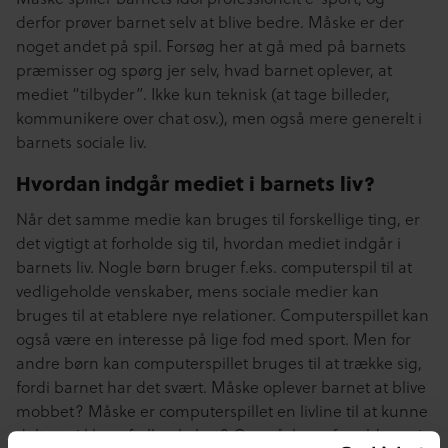
derfor prøver barnet selv at blive bedre. Måske er der
noget andet på spil. Forsøg her at gå med på barnets
præmisser og spørg jer selv, hvad barnet oplever, at
mediet “tilbyder”. Ikke kun teknisk (at tage billeder,
kommunikere over chat osv.), men også mere generelt i
barnets sociale liv.
Hvordan indgår mediet i barnets liv?
Når det samme medie kan bruges til forskellige ting, er
det vigtigt at forholde sig til, hvordan mediet indgår i
barnets liv. Nogle børn bruger f.eks. computerspil til at
vedligeholde venskaber, mens sociale medier kan
bruges til at etablere nye relationer. Computerspillet kan
også være en interesse på lige fod med sport. Men for
andre børn kan computerspillet bruges til at trække sig,
fordi barnet har det svært. Måske oplever barnet at blive
mobbet? Måske er computerspillet en livline til at kunne
deltage i klassefællesskabet? Og måske er forældrene i