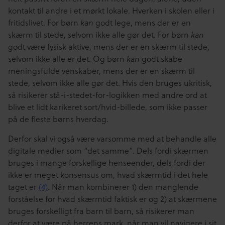
kontakt til andre i et mørkt lokale. Hverken i skolen eller i
fritidslivet. For børn
godt lege, mens der er en
kan
skærm til stede, selvom ikke alle gør det. For børn
kan
godt være fysisk aktive, mens der er en skærm til stede,
selvom ikke alle er det. Og børn
godt skabe
kan
meningsfulde venskaber, mens der er en skærm til
stede, selvom ikke alle gør det. Hvis den bruges ukritisk,
så risikerer stå-i-stedet-for-logikken med andre ord at
blive et lidt karikeret sort/hvid-billede, som ikke passer
på de fleste børns hverdag.
Derfor skal vi også være varsomme med at behandle alle
digitale medier som “det samme”. Dels fordi skærmen
bruges i mange forskellige henseender, dels fordi der
ikke er meget konsensus om, hvad skærmtid i det hele
taget er
(4)
. Når man kombinerer 1) den manglende
forståelse for hvad skærmtid faktisk er og 2) at skærmene
bruges forskelligt fra barn til barn, så risikerer man
derfor at være på herrens mark, når man vil navigere i sit