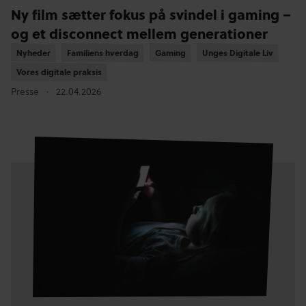
Ny film sætter fokus på svindel i gaming –
og et disconnect mellem generationer
Nyheder
Nyheder
Familiens hverdag
Familiens hverdag
Gaming
Gaming
Unges Digitale Liv
Unges Digitale Liv
Vores digitale praksis
Vores digitale praksis
Presse
22.04.2026