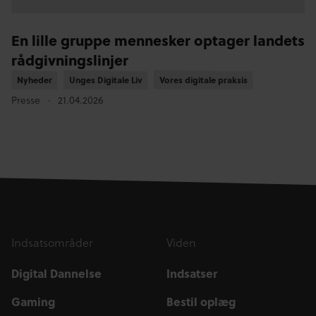
En lille gruppe mennesker optager landets
rådgivningslinjer
Nyheder
Nyheder
Unges Digitale Liv
Unges Digitale Liv
Vores digitale praksis
Vores digitale praksis
Presse
21.04.2026
Indsatsområder
Viden
Digital Dannelse
Indsatser
Gaming
Bestil oplæg