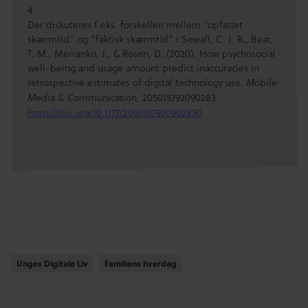
4.
Der diskuteres f.eks. forskellen mellem “opfattet
skærmtid” og “faktisk skærmtid” i Sewall, C. J. R., Bear,
T. M., Merranko, J., & Rosen, D. (2020). How psychosocial
well-being and usage amount predict inaccuracies in
retrospective estimates of digital technology use.
Mobile
, 205015792090283.
Media & Communication
https://doi.org/10.1177/2050157920902830
Unges Digitale Liv
Unges Digitale Liv
Familiens hverdag
Familiens hverdag