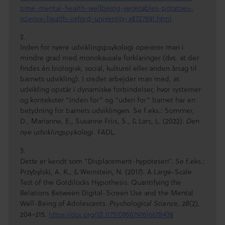
time-mental-health-wellbeing-vegetables-potatoes-
science-health-oxford-university-a8727691.html
2.
Inden for nyere udviklingspsykologi opererer man i
mindre grad med monokausale forklaringer (dvs. at der
findes én biologisk, social, kulturel eller anden årsag til
barnets udvikling). I stedet arbejder man med, at
udvikling opstår i dynamiske forbindelser, hvor systemer
og kontekster “inden for” og “uden for” barnet har en
betydning for barnets udviklingen. Se f.eks.: Sommer,
D., Marianne, E., Susanne Friis, S., & Lars, L. (2022).
Den
. FADL.
nye udviklingspykologi
3.
Dette er kendt som “Displacement-hypotesen”. Se f.eks.:
Przybylski, A. K., & Weinstein, N. (2017). A Large-Scale
Test of the Goldilocks Hypothesis: Quantifying the
Relations Between Digital-Screen Use and the Mental
Well-Being of Adolescents.
,
(2),
Psychological Science
28
204–215.
https://doi.org/10.1177/0956797616678438