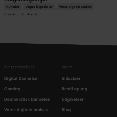
Nyheder
Nyheder
Unges Digitale Liv
Unges Digitale Liv
Vores digitale praksis
Vores digitale praksis
Presse
21.04.2026
Indsatsområder
Viden
Digital Dannelse
Indsatser
Gaming
Bestil oplæg
Demokratisk Dannelse
Udgivelser
Vores digitale praksis
Blog