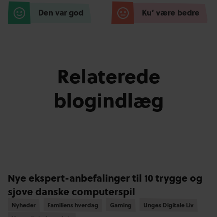
Den var god
Ku’ være bedre
Relaterede
blogindlæg
Nye ekspert-anbefalinger til 10 trygge og
sjove danske computerspil
Nyheder
Nyheder
Familiens hverdag
Familiens hverdag
Gaming
Gaming
Unges Digitale Liv
Unges Digitale Liv