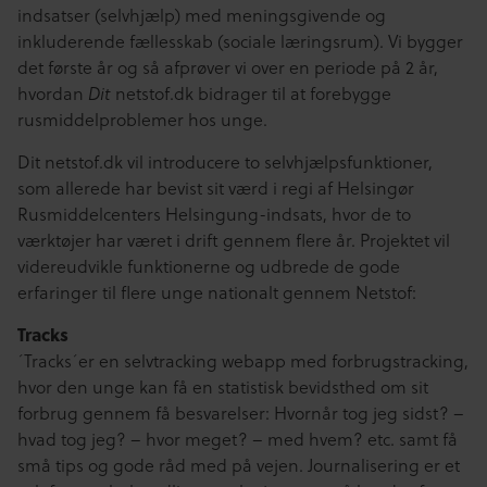
indsatser (selvhjælp) med meningsgivende og
inkluderende fællesskab (sociale læringsrum). Vi bygger
det første år og så afprøver vi over en periode på 2 år,
hvordan
Dit
netstof.dk bidrager til at forebygge
rusmiddelproblemer hos unge.
Dit netstof.dk vil introducere to selvhjælpsfunktioner,
som allerede har bevist sit værd i regi af Helsingør
Rusmiddelcenters Helsingung-indsats, hvor de to
værktøjer har været i drift gennem flere år. Projektet vil
videreudvikle funktionerne og udbrede de gode
erfaringer til flere unge nationalt gennem Netstof:
Tracks
´Tracks´er en selvtracking webapp med forbrugstracking,
hvor den unge kan få en statistisk bevidsthed om sit
forbrug gennem få besvarelser: Hvornår tog jeg sidst? –
hvad tog jeg? – hvor meget? – med hvem? etc. samt få
små tips og gode råd med på vejen. Journalisering er et