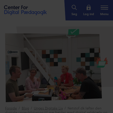
Søg
Log ind
Menu
Forside
/
Blog
/
Unges Digitale Liv
/
Netstof.dk løfter den
digitale ungerådgivning til nye højder med digital selvhjælp og