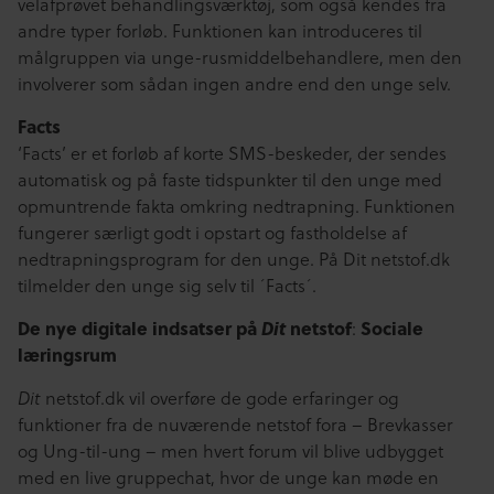
velafprøvet behandlingsværktøj, som også kendes fra
andre typer forløb. Funktionen kan introduceres til
målgruppen via unge-rusmiddelbehandlere, men den
involverer som sådan ingen andre end den unge selv.
Facts
‘Facts’ er et forløb af korte SMS-beskeder, der sendes
automatisk og på faste tidspunkter til den unge med
opmuntrende fakta omkring nedtrapning. Funktionen
fungerer særligt godt i opstart og fastholdelse af
nedtrapningsprogram for den unge. På Dit netstof.dk
tilmelder den unge sig selv til ´Facts´.
De nye digitale indsatser på
Dit
netstof
Sociale
:
læringsrum
Dit
netstof.dk vil overføre de gode erfaringer og
funktioner fra de nuværende netstof fora – Brevkasser
og Ung-til-ung – men hvert forum vil blive udbygget
med en live gruppechat, hvor de unge kan møde en