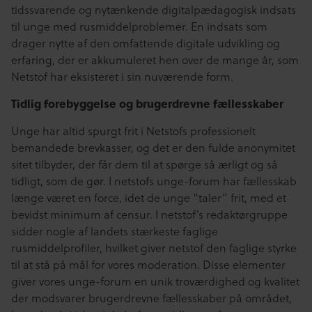
tidssvarende og nytænkende digitalpædagogisk indsats
til unge med rusmiddelproblemer. En indsats som
drager nytte af den omfattende digitale udvikling og
erfaring, der er akkumuleret hen over de mange år, som
Netstof har eksisteret i sin nuværende form.
Tidlig forebyggelse og brugerdrevne fællesskaber
Unge har altid spurgt frit i Netstofs professionelt
bemandede brevkasser, og det er den fulde anonymitet
sitet tilbyder, der får dem til at spørge så ærligt og så
tidligt, som de gør. I netstofs unge-forum har fællesskab
længe været en force, idet de unge “taler” frit, med et
bevidst minimum af censur. I netstof’s redaktørgruppe
sidder nogle af landets stærkeste faglige
rusmiddelprofiler, hvilket giver netstof den faglige styrke
til at stå på mål for vores moderation. Disse elementer
giver vores unge-forum en unik troværdighed og kvalitet
der modsvarer brugerdrevne fællesskaber på området,