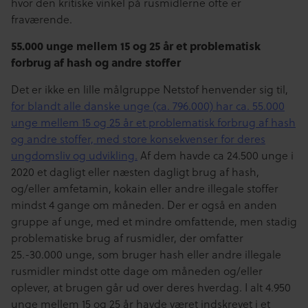
hvor den kritiske vinkel på rusmidlerne ofte er
fraværende.
55.000 unge mellem 15 og 25 år et problematisk
forbrug af hash og andre stoffer
Det er ikke en lille målgruppe Netstof henvender sig til,
for blandt alle danske unge (ca. 796.000) har ca. 55.000
unge mellem 15 og 25 år et problematisk forbrug af hash
og andre stoffer, med store konsekvenser for deres
ungdomsliv og udvikling.
Af dem havde ca 24.500 unge i
2020 et dagligt eller næsten dagligt brug af hash,
og/eller amfetamin, kokain eller andre illegale stoffer
mindst 4 gange om måneden. Der er også en anden
gruppe af unge, med et mindre omfattende, men stadig
problematiske brug af rusmidler, der omfatter
25.-30.000 unge, som bruger hash eller andre illegale
rusmidler mindst otte dage om måneden og/eller
oplever, at brugen går ud over deres hverdag. I alt 4.950
unge mellem 15 og 25 år havde været indskrevet i et