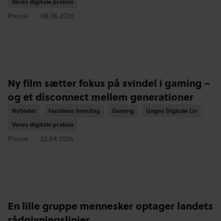
Vores digitale praksis
Vores digitale praksis
Presse
08.06.2026
Ny film sætter fokus på svindel i gaming –
og et disconnect mellem generationer
Nyheder
Nyheder
Familiens hverdag
Familiens hverdag
Gaming
Gaming
Unges Digitale Liv
Unges Digitale Liv
Vores digitale praksis
Vores digitale praksis
Presse
22.04.2026
En lille gruppe mennesker optager landets
rådgivningslinjer