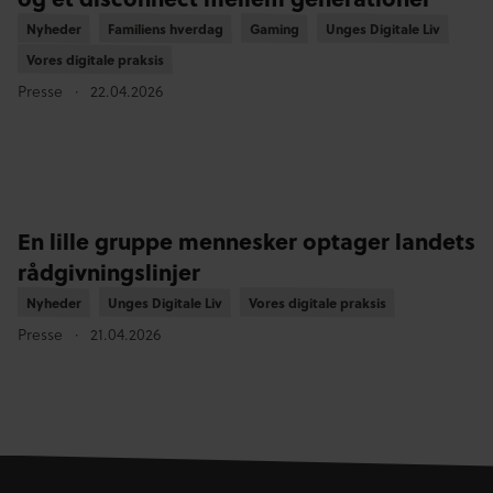
Nyheder
Nyheder
Familiens hverdag
Familiens hverdag
Gaming
Gaming
Unges Digitale Liv
Unges Digitale Liv
Vores digitale praksis
Vores digitale praksis
Presse
22.04.2026
En lille gruppe mennesker optager landets
rådgivningslinjer
Nyheder
Nyheder
Unges Digitale Liv
Unges Digitale Liv
Vores digitale praksis
Vores digitale praksis
Presse
21.04.2026