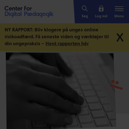
Søg
Log ind
Menu
NY RAPPORT: Bliv klogere på unges online
risikoadfærd.
Få seneste viden og værktøjer til
din ungepraksis –
Hent rapporten hér