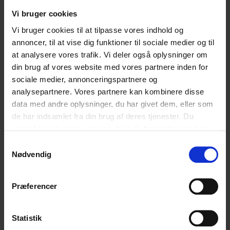
ønsker at skabe en forandring i deres liv, enten ift.
rusmidlerne eller livsstilen. Thomas Friis Søgaards
Vi bruger cookies
undersøgelse af budservice-branchen viser et
Vi bruger cookies til at tilpasse vores indhold og
billede af nogle meget entreprenante unge, der
annoncer, til at vise dig funktioner til sociale medier og til
både ser sig selv og handler som små selvstændige
at analysere vores trafik. Vi deler også oplysninger om
erhvervsdrivende. De interesserer sig for deres
din brug af vores website med vores partnere inden for
kundekreds’ behov, de laver markedsføring, de
sociale medier, annonceringspartnere og
effektiviserer deres arbejdsgange for at blive
analysepartnere. Vores partnere kan kombinere disse
hurtigere til at levere osv. De kompetencer budene
data med andre oplysninger, du har givet dem, eller som
bruger er nogle, der kan sættes nyttigt i spil på helt
de har indsamlet fra din brug af deres tjenester. Du
andre forretningsområder, den dag de ønsker en
samtykker til vores cookies, hvis du fortsætter med at
forandring.
anvende vores hjemmeside.
Samtykkevalg
Nødvendig
Præferencer
Du skal holde dine tider,
det er meget vigtigt. Det
Statistik