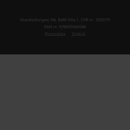
Skanderborgvej 156, 8260 Viby J. CVR nr.: 37251771
EAN nr: 5790001662066
Persondata
English