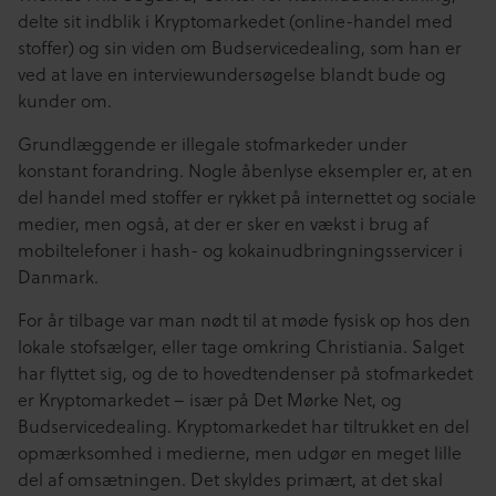
delte sit indblik i Kryptomarkedet (online-handel med
stoffer) og sin viden om Budservicedealing, som han er
ved at lave en interviewundersøgelse blandt bude og
kunder om.
Grundlæggende er illegale stofmarkeder under
konstant forandring. Nogle åbenlyse eksempler er, at en
del handel med stoffer er rykket på internettet og sociale
medier, men også, at der er sker en vækst i brug af
mobiltelefoner i hash- og kokainudbringningsservicer i
Danmark.
For år tilbage var man nødt til at møde fysisk op hos den
lokale stofsælger, eller tage omkring Christiania. Salget
har flyttet sig, og de to hovedtendenser på stofmarkedet
er Kryptomarkedet – især på Det Mørke Net, og
Budservicedealing. Kryptomarkedet har tiltrukket en del
opmærksomhed i medierne, men udgør en meget lille
del af omsætningen. Det skyldes primært, at det skal