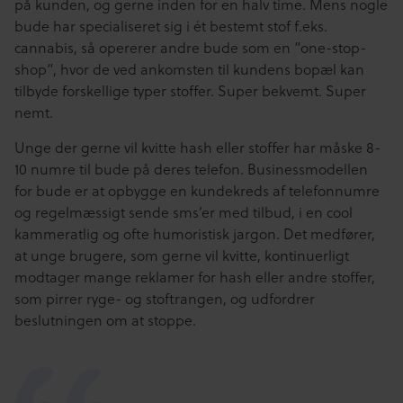
på kunden, og gerne inden for en halv time. Mens nogle
bude har specialiseret sig i ét bestemt stof f.eks.
cannabis, så opererer andre bude som en ”one-stop-
shop”, hvor de ved ankomsten til kundens bopæl kan
tilbyde forskellige typer stoffer. Super bekvemt. Super
nemt.
Unge der gerne vil kvitte hash eller stoffer har måske 8-
10 numre til bude på deres telefon. Businessmodellen
for bude er at opbygge en kundekreds af telefonnumre
og regelmæssigt sende sms’er med tilbud, i en cool
kammeratlig og ofte humoristisk jargon. Det medfører,
at unge brugere, som gerne vil kvitte, kontinuerligt
modtager mange reklamer for hash eller andre stoffer,
som pirrer ryge- og stoftrangen, og udfordrer
beslutningen om at stoppe.