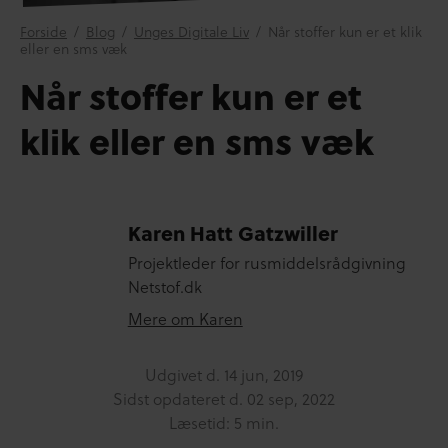
Forside
/
Blog
/
Unges Digitale Liv
/
Når stoffer kun er et klik
eller en sms væk
Når stoffer kun er et
klik eller en sms væk
Karen Hatt Gatzwiller
Projektleder for rusmiddelsrådgivning
Netstof.dk
Mere om Karen
Udgivet d.
14 jun, 2019
Sidst opdateret d.
02 sep, 2022
Læsetid: 5 min.