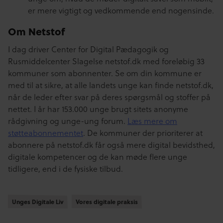
er mere vigtigt og vedkommende end nogensinde.
Om Netstof
I dag driver Center for Digital Pædagogik og
Rusmiddelcenter Slagelse netstof.dk med foreløbig 33
kommuner som abonnenter. Se om din kommune er
med til at sikre, at alle landets unge kan finde netstof.dk,
når de leder efter svar på deres spørgsmål og stoffer på
nettet. I år har 153.000 unge brugt sitets anonyme
rådgivning og unge-ung forum.
Læs mere om
støtteabonnementet
. De kommuner der prioriterer at
abonnere på netstof.dk får også mere digital bevidsthed,
digitale kompetencer og de kan møde flere unge
tidligere, end i de fysiske tilbud.
Unges Digitale Liv
Unges Digitale Liv
Vores digitale praksis
Vores digitale praksis