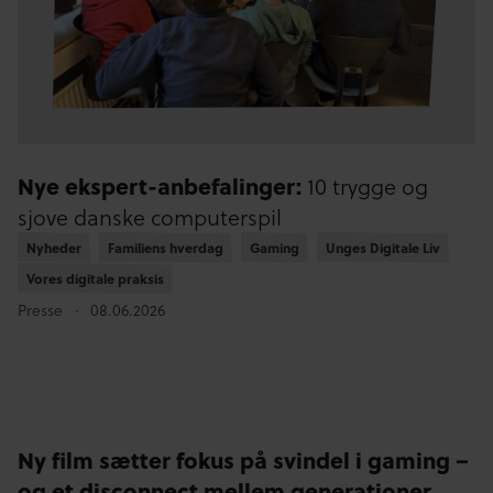
Nye ekspert-anbefalinger:
10 trygge og
sjove danske computerspil
Nyheder
Nyheder
Familiens hverdag
Familiens hverdag
Gaming
Gaming
Unges Digitale Liv
Unges Digitale Liv
Vores digitale praksis
Vores digitale praksis
Presse
08.06.2026
Ny film sætter fokus på svindel i gaming –
og et disconnect mellem generationer