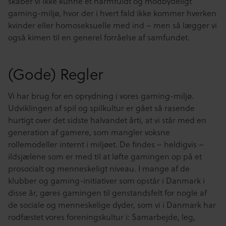
skaber vi ikke kunne et harmfuldt og modbydeligt
gaming-miljø, hvor der i hvert fald ikke kommer hverken
kvinder eller homoseksuelle med ind – men så lægger vi
også kimen til en generel forråelse af samfundet.
(Gode) Regler
Vi har brug for en oprydning i vores gaming-miljø.
Udviklingen af spil og spilkultur er gået så rasende
hurtigt over det sidste halvandet årti, at vi står med en
generation af gamere, som mangler voksne
rollemodeller internt i miljøet. De findes – heldigvis –
ildsjælene som er med til at løfte gamingen op på et
prosocialt og menneskeligt niveau. I mange af de
klubber og gaming-initiativer som opstår i Danmark i
disse år, gøres gamingen til genstandsfelt for nogle af
de sociale og menneskelige dyder, som vi i Danmark har
rodfæstet vores foreningskultur i: Samarbejde, leg,