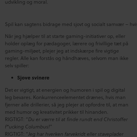
udvikling og moral.
Spil kan sagtens bidrage med sjovt og socialt samvær – hvis 
Når jeg hjælper til at starte gaming-initiativer op, eller
holder oplæg for pædagoger, lærere og frivillige tæt på
gaming-miljøet, plejer jeg at indskærpe fire vigtige
regler. Alle kan forstås og håndhæves, selvom man ikke
selv spiller:
Sjove svinere
Det er vigtigt, at energien og humoren i spil og digital
leg bevares. Konkurrenceelementet drænes, hvis man
fjerner alle drillerier, så jeg plejer at opfordre til, at man
med humor og kreativitet prikker til hinanden.
RIGTIGT: “
Du er værre til at finde rundt end Christoffer
”
f*ucking Columbus!
RIGTIGT: “
Jeg har hverken farvekridt eller staveplader