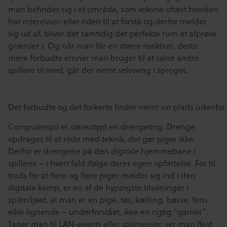
man befinder sig i et område, som voksne oftest hverken
har interessen eller tiden til at forstå og derfor melder
sig ud af, bliver det samtidig det perfekte rum at afprøve
grænser i. Og når man får en større reaktion, desto
mere forbudte emner man bruger til at svine andre
spillere til med, går der nemt selvsving i sproget.
Det forbudte og det forkerte finder nemt sin plads udenfor
Computerspil er stereotypt en drengeting. Drenge
opdrages til at rode med teknik, det gør piger ikke.
Derfor er drengene på den digitale hjemmebane i
spillene – i hvert fald ifølge deres egen opfattelse. For til
trods for at flere og flere piger melder sig ind i den
digitale kamp, er en af de hyppigste tilsvininger i
spilmiljøet, at man er en pige, tøs, kælling, bøsse, fims
eller lignende – underforstået, ikke en rigtig “gamer”.
Tager man til LAN-events eller spilmesser, ser man flest