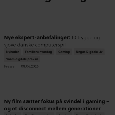
Nye ekspert-anbefalinger:
10 trygge og
sjove danske computerspil
Nyheder
Nyheder
Familiens hverdag
Familiens hverdag
Gaming
Gaming
Unges Digitale Liv
Unges Digitale Liv
Vores digitale praksis
Vores digitale praksis
Presse
08.06.2026
Ny film sætter fokus på svindel i gaming –
og et disconnect mellem generationer