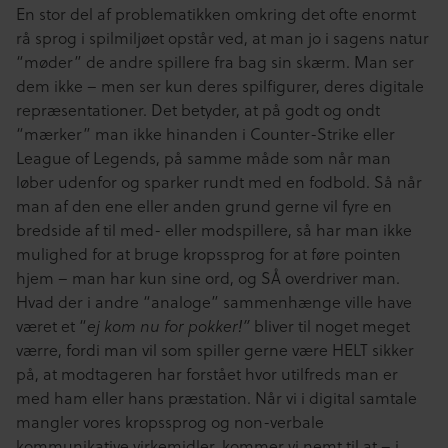
En stor del af problematikken omkring det ofte enormt
rå sprog i spilmiljøet opstår ved, at man jo i sagens natur
“møder” de andre spillere fra bag sin skærm. Man ser
dem ikke – men ser kun deres spilfigurer, deres digitale
repræsentationer. Det betyder, at på godt og ondt
“mærker” man ikke hinanden i Counter-Strike eller
League of Legends, på samme måde som når man
løber udenfor og sparker rundt med en fodbold. Så når
man af den ene eller anden grund gerne vil fyre en
bredside af til med- eller modspillere, så har man ikke
mulighed for at bruge kropssprog for at føre pointen
hjem – man har kun sine ord, og SÅ overdriver man.
Hvad der i andre “analoge” sammenhænge ville have
været et “
bliver til noget meget
ej kom nu for pokker!”
værre, fordi man vil som spiller gerne være HELT sikker
på, at modtageren har forstået hvor utilfreds man er
med ham eller hans præstation. Når vi i digital samtale
mangler vores kropssprog og non-verbale
kommunikative virkemidler, kommer vi nemt til at – i