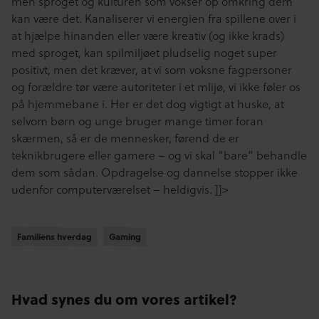
men sproget og kulturen som vokser op omkring dem
kan være det. Kanaliserer vi energien fra spillene over i
at hjælpe hinanden eller være kreativ (og ikke krads)
med sproget, kan spilmiljøet pludselig noget super
positivt, men det kræver, at vi som voksne fagpersoner
og forældre tør være autoriteter i et mlijø, vi ikke føler os
på hjemmebane i. Her er det dog vigtigt at huske, at
selvom børn og unge bruger mange timer foran
skærmen, så er de mennesker, førend de er
teknikbrugere eller gamere – og vi skal “bare” behandle
dem som sådan. Opdragelse og dannelse stopper ikke
udenfor computerværelset – heldigvis.
]]>
Familiens hverdag
Familiens hverdag
Gaming
Gaming
Hvad synes du om vores artikel?