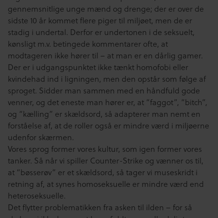
gennemsnitlige unge mænd og drenge; der er over de
sidste 10 år kommet flere piger til miljøet, men de er
stadig i undertal. Derfor er undertonen i de seksuelt,
kønsligt m.v. betingede kommentarer ofte, at
modtageren ikke hører til – at man er en dårlig gamer.
Der er i udgangspunktet ikke tænkt homofobi eller
kvindehad ind i ligningen, men den opstår som følge af
sproget. Sidder man sammen med en håndfuld gode
venner, og det eneste man hører er, at “faggot”, “bitch”,
og “kælling” er skældsord, så adapterer man nemt en
forståelse af, at de roller også er mindre værd i miljøerne
udenfor skærmen.
Vores sprog former vores kultur, som igen former vores
tanker. Så når vi spiller Counter-Strike og vænner os til,
at “bøsserøv” er et skældsord, så tager vi museskridt i
retning af, at synes homoseksuelle er mindre værd end
heteroseksuelle.
Det flytter problematikken fra asken til ilden – for så