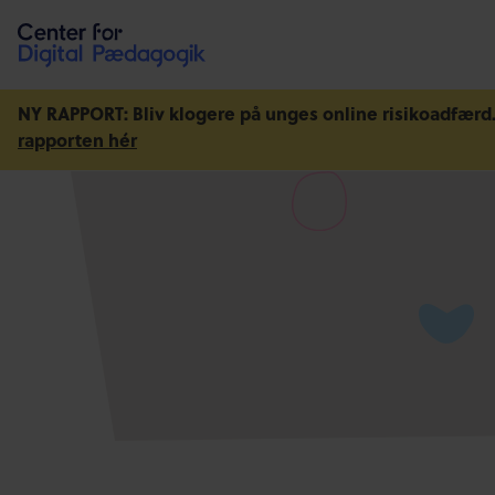
NY RAPPORT: Bliv klogere på unges online risikoadfærd
rapporten hér