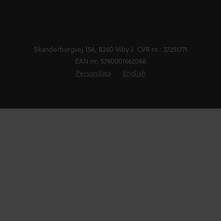
Skanderborgvej 156, 8260 Viby J. CVR nr.: 37251771
EAN nr: 5790001662066
Persondata
English