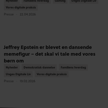
Nyheder
Nyheder
Familiens hverdag
Familiens hverdag
Gaming
Gaming
Unges Digitale Liv
Unges Digitale Liv
Vores digitale praksis
Vores digitale praksis
Presse
22.04.2026
Jeffrey Epstein er blevet en dansende
memefigur – det skal vi tale med vores
børn om
Nyheder
Nyheder
Demokratisk dannelse
Demokratisk dannelse
Familiens hverdag
Familiens hverdag
Unges Digitale Liv
Unges Digitale Liv
Vores digitale praksis
Vores digitale praksis
Presse
19.02.2026