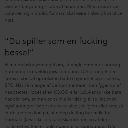
overført betydning – råbe af hinanden. Man overdriver
volumen og indhold, for man skal være sikker på at blive
hørt.
“Du spiller som en fucking
bøsse!”
Vi har en uskreven regel om, at nogle emner er undsagt
humor og lemfældig jovial omgang. Det er noget der
læres i løbet af opvæksten både i hjemmet og i skole og
SFO. Når så mange af de kommentarer som fyger ud af
headsettet i løbet af en CS:GO eller LoL-kamp ikke bare
handler om, at man er dum eller dårlig til spillet, men
også anfægter både ens seksualitet, religion eller køn, så
er det en reaktion på, at netop de ting har helle fra
normale (læs: ikke-digitale) skænderier, og at der i
spillene hverken er politimænd eller pædagoger. Når