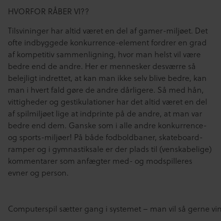
HVORFOR RÅBER VI??
Tilsvininger har altid været en del af gamer-miljøet. Det
ofte indbyggede konkurrence-element fordrer en grad
af kompetitiv sammenligning, hvor man helst vil være
bedre end de andre. Her er mennesker desværre så
belejligt indrettet, at kan man ikke selv blive bedre, kan
man i hvert fald gøre de andre dårligere. Så med hån,
vittigheder og gestikulationer har det altid været en del
af spilmiljøet lige at indprinte på de andre, at man var
bedre end dem. Ganske som i alle andre konkurrence-
og sports-miljøer! På både fodboldbaner, skateboard-
ramper og i gymnastiksale er der plads til (venskabelige)
kommentarer som anfægter med- og modspilleres
evner og person.
Computerspil sætter gang i systemet – man vil så gerne v