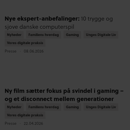
Nye ekspert-anbefalinger:
10 trygge og
sjove danske computerspil
Nyheder
Nyheder
Familiens hverdag
Familiens hverdag
Gaming
Gaming
Unges Digitale Liv
Unges Digitale Liv
Vores digitale praksis
Vores digitale praksis
Presse
08.06.2026
Ny film sætter fokus på svindel i gaming –
og et disconnect mellem generationer
Nyheder
Nyheder
Familiens hverdag
Familiens hverdag
Gaming
Gaming
Unges Digitale Liv
Unges Digitale Liv
Vores digitale praksis
Vores digitale praksis
Presse
22.04.2026