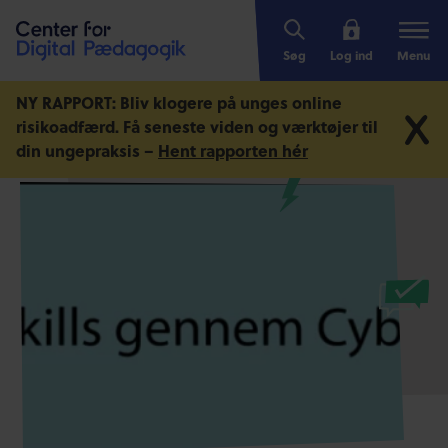
Søg
Log ind
Menu
NY RAPPORT: Bliv klogere på unges online
risikoadfærd.
Få seneste viden og værktøjer til
din ungepraksis –
Hent rapporten hér