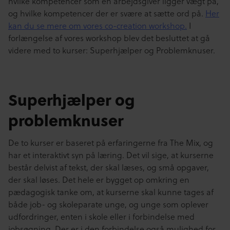
hvilke kompetencer som en arbejdsgiver ligger vægt på,
og hvilke kompetencer der er svære at sætte ord på.
Her
kan du se mere om vores co-creation workshop.
I
forlængelse af vores workshop blev det besluttet at gå
videre med to kurser: Superhjælper og Problemknuser.
Superhjælper og
problemknuser
De to kurser er baseret på erfaringerne fra The Mix, og
har et interaktivt syn på læring. Det vil sige, at kurserne
består delvist af tekst, der skal læses, og små opgaver,
der skal løses. Det hele er bygget op omkring en
pædagogisk tanke om, at kurserne skal kunne tages af
både job- og skoleparate unge, og unge som oplever
udfordringer, enten i skole eller i forbindelse med
jobsøgning. Der er i den forbindelse også mulighed for