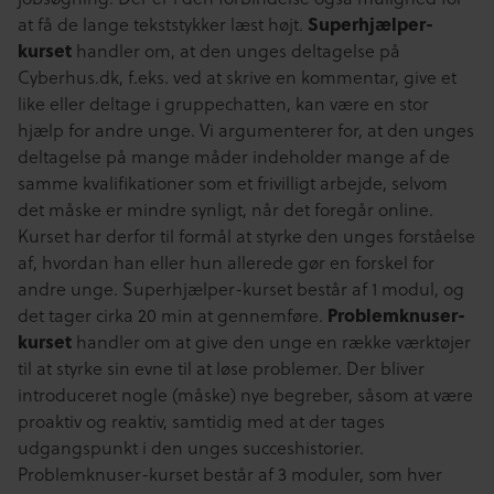
at få de lange tekststykker læst højt.
Superhjælper-
kurset
handler om, at den unges deltagelse på
Cyberhus.dk, f.eks. ved at skrive en kommentar, give et
like eller deltage i gruppechatten, kan være en stor
hjælp for andre unge. Vi argumenterer for, at den unges
deltagelse på mange måder indeholder mange af de
samme kvalifikationer som et frivilligt arbejde, selvom
det måske er mindre synligt, når det foregår online.
Kurset har derfor til formål at styrke den unges forståelse
af, hvordan han eller hun allerede gør en forskel for
andre unge. Superhjælper-kurset består af 1 modul, og
det tager cirka 20 min at gennemføre.
Problemknuser-
kurset
handler om at give den unge en række værktøjer
til at styrke sin evne til at løse problemer. Der bliver
introduceret nogle (måske) nye begreber, såsom at være
proaktiv og reaktiv, samtidig med at der tages
udgangspunkt i den unges succeshistorier.
Problemknuser-kurset består af 3 moduler, som hver