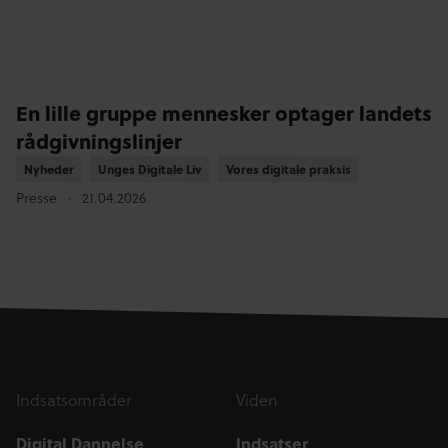
En lille gruppe mennesker optager landets
rådgivningslinjer
Nyheder
Nyheder
Unges Digitale Liv
Unges Digitale Liv
Vores digitale praksis
Vores digitale praksis
Presse
21.04.2026
Indsatsområder
Viden
Digital Dannelse
Indsatser