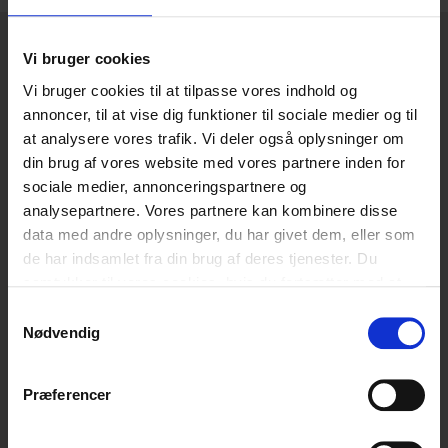
Vil du vide mere?
Vi bruger cookies
Vi bruger cookies til at tilpasse vores indhold og
annoncer, til at vise dig funktioner til sociale medier og til
at analysere vores trafik. Vi deler også oplysninger om
din brug af vores website med vores partnere inden for
sociale medier, annonceringspartnere og
analysepartnere. Vores partnere kan kombinere disse
Signe Sandfeld Hansen
data med andre oplysninger, du har givet dem, eller som
Seniorkonsulent med fokus på digital ungerådgivning
de har indsamlet fra din brug af deres tjenester. Du
og fællesskaber
samtykker til vores cookies, hvis du fortsætter med at
anvende vores hjemmeside.
Samtykkevalg
Kontakt Signe
Nødvendig
Præferencer
CfDP har ekspertise og ydelser inden for digital
rådgivning, børns digitale vaner, digital dannelse og