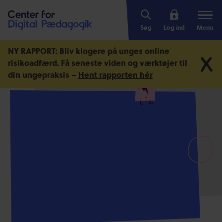
Søg
Log ind
Menu
NY RAPPORT: Bliv klogere på unges online
risikoadfærd.
Få seneste viden og værktøjer til
din ungepraksis –
Hent rapporten hér