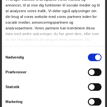
university Århus. Under sit studie har Lene været
annoncer, til at vise dig funktioner til sociale medier og til
tilknyttet Center for Digital Pædagogik, hvor hun har
at analysere vores trafik. Vi deler også oplysninger om
undersøgt værdien af at rykke uddannelses vejledning
din brug af vores website med vores partnere inden for
ud på et digitalt sted de unge opholder sig i forvejen.
sociale medier, annonceringspartnere og
Lene håber at kunne være med til at definere en ny type
analysepartnere. Vores partnere kan kombinere disse
]]>
vejlederrolle i et fremtidigt job.
data med andre oplysninger, du har givet dem, eller som
de har indsamlet fra din brug af deres tjenester. Du
samtykker til vores cookies, hvis du fortsætter med at
anvende vores hjemmeside.
Vores digitale praksis
Vores digitale praksis
Samtykkevalg
Nødvendig
Hvad synes du om vores artikel?
Præferencer
Den var god
Ku’ være bedre
Statistik
Marketing