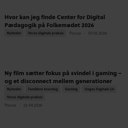
Hvor kan jeg finde Center for Digital
Pædagogik på Folkemødet 2026
Presse
07.06.2026
Nyheder
Nyheder
Vores digitale praksis
Vores digitale praksis
Ny film sætter fokus på svindel i gaming –
og et disconnect mellem generationer
Nyheder
Nyheder
Familiens hverdag
Familiens hverdag
Gaming
Gaming
Unges Digitale Liv
Unges Digitale Liv
Vores digitale praksis
Vores digitale praksis
Presse
22.04.2026