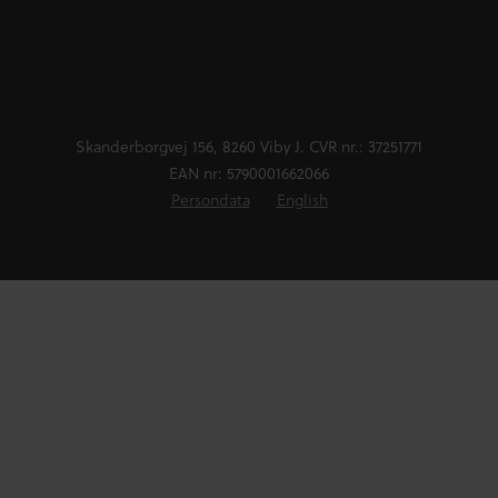
Skanderborgvej 156, 8260 Viby J. CVR nr.: 37251771
EAN nr: 5790001662066
Persondata
English