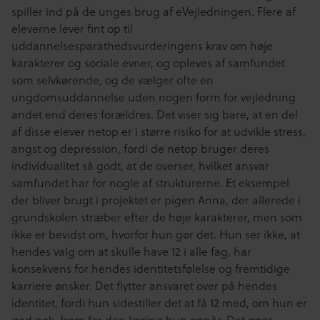
spiller ind på de unges brug af eVejledningen. Flere af
eleverne lever fint op til
uddannelsesparathedsvurderingens krav om høje
karakterer og sociale evner, og opleves af samfundet
som selvkørende, og de vælger ofte en
ungdomsuddannelse uden nogen form for vejledning
andet end deres forældres. Det viser sig bare, at en del
af disse elever netop er i større risiko for at udvikle stress,
angst og depression, fordi de netop bruger deres
individualitet så godt, at de overser, hvilket ansvar
samfundet har for nogle af strukturerne. Et eksempel
der bliver brugt i projektet er pigen Anna, der allerede i
grundskolen stræber efter de høje karakterer, men som
ikke er bevidst om, hvorfor hun gør det. Hun ser ikke, at
hendes valg om at skulle have 12 i alle fag, har
konsekvens for hendes identitetsfølelse og fremtidige
karriere ønsker. Det flytter ansvaret over på hendes
identitet, fordi hun sidestiller det at få 12 med, om hun er
god nok, frem for den læring hun opnår. Det øger