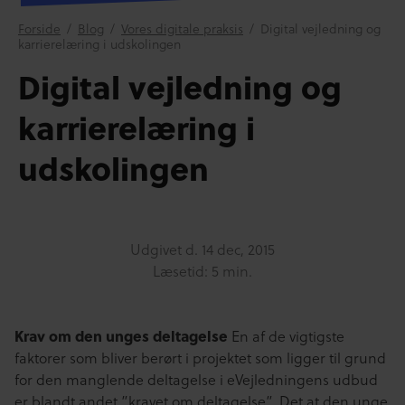
Forside
/
Blog
/
Vores digitale praksis
/
Digital vejledning og
karrierelæring i udskolingen
Digital vejledning og
karrierelæring i
udskolingen
Udgivet d.
14 dec, 2015
Læsetid: 5 min.
Krav om den unges deltagelse
En af de vigtigste
faktorer som bliver berørt i projektet som ligger til grund
for den manglende deltagelse i eVejledningens udbud
er blandt andet ”kravet om deltagelse”. Det at den unge