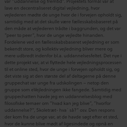
var ”uddannelse og fremtid”. Projektets formål var at
lave en decentraliseret digital vejledning, hvor
vejlederen mødte de unge hvor de i forvejen opholdt sig,
samtidig med at det skulle være fællesskabsbaseret på
den måde at vejlederen trådte i baggrunden, og det var
”peer to peer”, hvor de unge vejledte hinanden.
Fordelene ved en fællesskabsbaseret vejledning er som
bekendt store, og kollektiv vejledning bliver mere og
mere udbredt indenfor bl.a. uddannelsesfeltet. Det nye i
dette projekt var, at vi flyttede hele vejledningsprocessen
til et online sted, hvor de unge i forvejen opholdt sig, og
det viste sig at den største del af deltagerne på denne
gruppechat var unge fra udskolingen – netop den
gruppe som eVejledningen ikke fangede. Samtidig med
gruppechatten havde jeg en uddannelsesblog med
filosofiske temaer om ”hvad kan jeg blive”, ”hvorfor
uddannelse?”, Skoletræt- hva´ så?” osv. Den respons
der kom fra de unge var, at de havde søgt efter et sted,
hvor de kunne blive mødt af ligesindede og opnå en