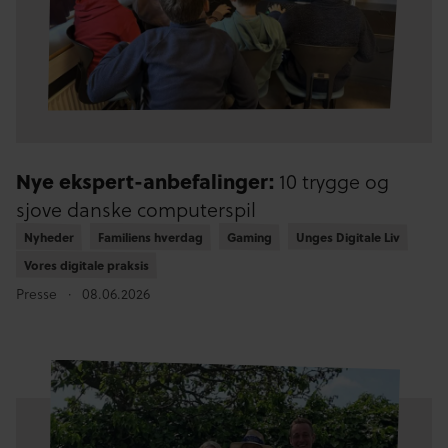
Nye ekspert-anbefalinger:
10 trygge og
sjove danske computerspil
Nyheder
Nyheder
Familiens hverdag
Familiens hverdag
Gaming
Gaming
Unges Digitale Liv
Unges Digitale Liv
Vores digitale praksis
Vores digitale praksis
Presse
08.06.2026