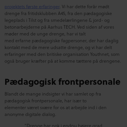
projektets første erfaringer
. Vi har dette forår mødt
drenge fra fritidsklubben A45, fra den pædagogiske
legeplads i Tilst og fra smedelærlingene & jord- og
betonarbejderne på Aarhus TECH. Ved siden af vores
møder med de unge drenge, har vi talt
med erfarne pædagogiske fagpersoner, der har daglig
kontakt med de mere udsatte drenge, og vi har delt
erfaringer med den britiske organisation Youthnet, som
også bruger kræfter på at komme tættere på drengene.
Pædagogisk frontpersonale
Blandt de mange indsigter vi har samlet op fra
pædagogisk frontpersonale, har især to
elementer været svære for os at arbejde ind i den
anonyme digitale dialog.
“Drenge har nok i endnu højere grad