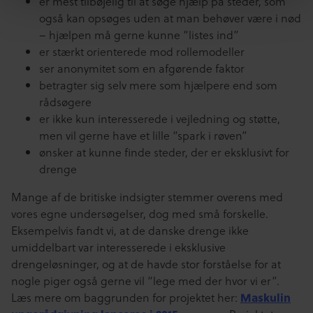
er mest tilbøjelig til at søge hjælp på steder, som
også kan opsøges uden at man behøver være i nød
– hjælpen må gerne kunne “listes ind”
er stærkt orienterede mod rollemodeller
ser anonymitet som en afgørende faktor
betragter sig selv mere som hjælpere end som
rådsøgere
er ikke kun interesserede i vejledning og støtte,
men vil gerne have et lille “spark i røven”
ønsker at kunne finde steder, der er eksklusivt for
drenge
Mange af de britiske indsigter stemmer overens med
vores egne undersøgelser, dog med små forskelle.
Eksempelvis fandt vi, at de danske drenge ikke
umiddelbart var interesserede i eksklusive
drengeløsninger, og at de havde stor forståelse for at
nogle piger også gerne vil “lege med der hvor vi er”.
Læs mere om baggrunden for projektet her:
Maskulin