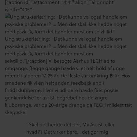
[caption id="attachment_14141" align="alignright"
width="405"]
Ung struktørlærling: “Det kunne vel også handle om
psykiske problemer? … Men det skal ikke hedde noget
med psykisk, fordi det handler mest om
selvtillid.”[/caption] Vi besøgte Aarhus TECH ad to
omgange. Begge gange havde vi et helt hold af unge
mænd i alderen 17-25 år. De fleste var omkring 19 år. Hos
smedene fik vi en helt anden feedback end i
fritidsklubberne. Hvor vi tidligere havde fået positiv
genkendelse for assist-begrebet hos de yngre
klubdrenge, var de 20-årige drenge på TECH mildest talt
skeptiske:
“Skal det hedde dét der, My Assist, eller
hvad?? Det virker bare… det gør mig