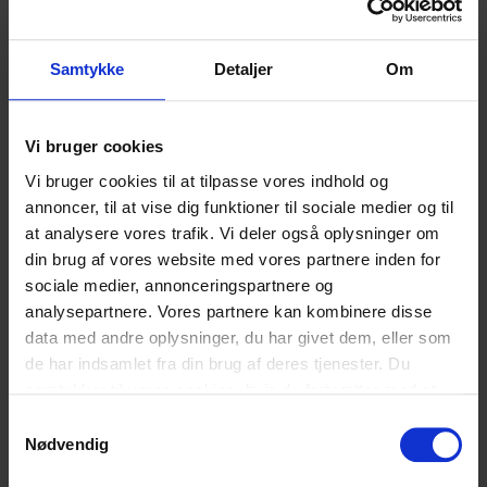
tager pis på hinanden… De fleste fora er
fanme så useriøse!”
Samtykke
Detaljer
Om
Der var stor interesse for den storebror-rolle, som
drengene kommer til at kunne indtage på platformen,
men samtidig blev vi overraskede over, hvor vigtigt det
Vi bruger cookies
var for drengene at blive taget alvorligt. Vi havde nok
Vi bruger cookies til at tilpasse vores indhold og
haft en idé om, at platformens udtryk skulle bære præg
annoncer, til at vise dig funktioner til sociale medier og til
af humor, men denne antagelse har vi fået manet
at analysere vores trafik. Vi deler også oplysninger om
grundigt til jorden. Hos jord- og betonarbejderne mødte
din brug af vores website med vores partnere inden for
vi samme behov for det jordnære og seriøse, men her fik
sociale medier, annonceringspartnere og
vi også hul på en god dialog om psykiske problemer og
analysepartnere. Vores partnere kan kombinere disse
tematisering af bestemte temaer:
data med andre oplysninger, du har givet dem, eller som
de har indsamlet fra din brug af deres tjenester. Du
“Det kunne vel også handle om psykiske
samtykker til vores cookies, hvis du fortsætter med at
problemer? … Men det skal ikke hedde
anvende vores hjemmeside.
noget med psykisk, fordi det handler
Samtykkevalg
Nødvendig
mest om selvtillid.”