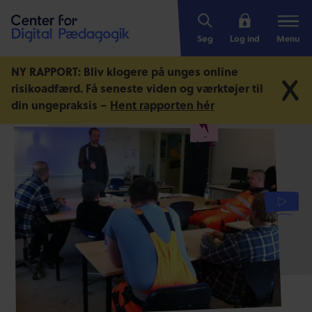
Søg
Log ind
Menu
NY RAPPORT: Bliv klogere på unges online
risikoadfærd.
Få seneste viden og værktøjer til
din ungepraksis –
Hent rapporten hér