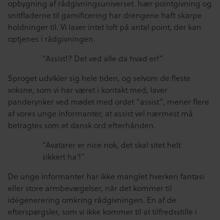
opbygning af rådgivningsuniverset. Især pointgivning og
snitfladerne til gamificering har drengene haft skarpe
holdninger til. Vi laver intet loft på antal point, der kan
optjenes i rådgivningen.
“Assist!? Det ved alle da hvad er!”
Sproget udvikler sig hele tiden, og selvom de fleste
voksne, som vi har været i kontakt med, laver
panderynker ved mødet med ordet “assist”, mener flere
af vores unge informanter, at assist vel nærmest må
betragtes som et dansk ord efterhånden.
“Avatarer er nice nok, det skal sitet helt
sikkert ha’!”
De unge informanter har ikke manglet hverken fantasi
eller store armbevægelser, når det kommer til
idégenerering omkring rådgivningen. En af de
efterspørgsler, som vi ikke kommer til at tilfredsstille i