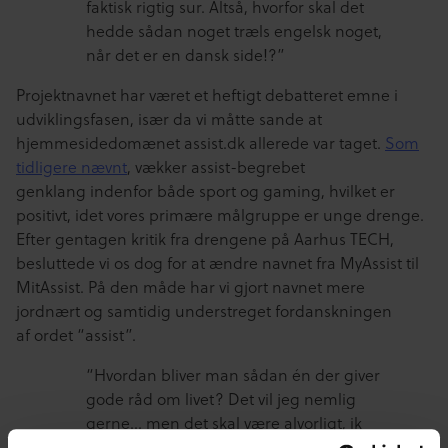
faktisk rigtig sur. Altså, hvorfor skal det
hedde sådan noget træls engelsk noget,
når det er en dansk side!?”
Projektnavnet har været et heftigt debatteret emne i
udviklingsfasen, især da vi måtte sande at
hjemmesidedomænet assist.dk allerede var taget.
Som
tidligere nævnt
, vækker assist-begrebet
genklang indenfor både sport og gaming, hvilket er
positivt, idet vores primære målgruppe er unge drenge.
Efter gentagen kritik fra drengene på Aarhus TECH,
besluttede vi os dog for at ændre navnet fra MyAssist til
MitAssist. På den måde har vi gjort navnet mere
jordnært og samtidig understreget fordanskningen
af ordet “assist”.
“Hvordan bliver man sådan én der giver
gode råd om livet? Det vil jeg nemlig
gerne… men det skal være alvorligt, ik
sådan noget med folk der hele tiden