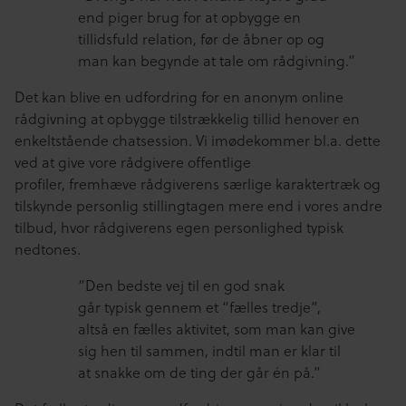
end piger brug for at opbygge en
tillidsfuld relation, før de åbner op og
man kan begynde at tale om rådgivning.”
Det kan blive en udfordring for en anonym online
rådgivning at opbygge tilstrækkelig tillid henover en
enkeltstående chatsession. Vi imødekommer bl.a. dette
ved at give vore rådgivere offentlige
profiler, fremhæve rådgiverens særlige karaktertræk og
tilskynde personlig stillingtagen mere end i vores andre
tilbud, hvor rådgiverens egen personlighed typisk
nedtones.
“Den bedste vej til en god snak
går typisk gennem et “fælles tredje”,
altså en fælles aktivitet, som man kan give
sig hen til sammen, indtil man er klar til
at snakke om de ting der går én på.”