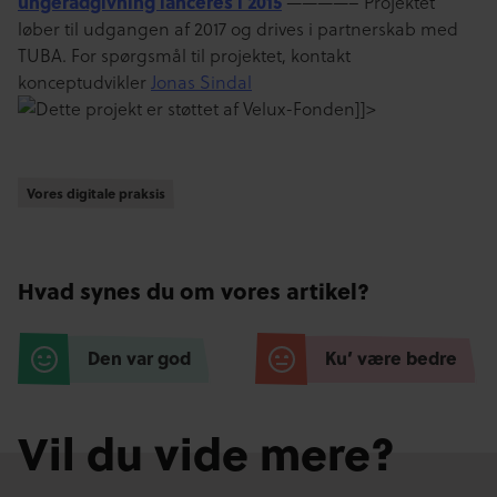
ungerådgivning lanceres i 2015
————– Projektet
løber til udgangen af 2017 og drives i partnerskab med
TUBA. For spørgsmål til projektet, kontakt
konceptudvikler
Jonas Sindal
]]>
Vores digitale praksis
Vores digitale praksis
Hvad synes du om vores artikel?
Den var god
Ku’ være bedre
Vil du vide mere?