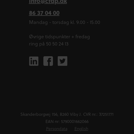
info@cfdp.dk
86 37 04 00
Mandag - torsdag kl. 9.00 - 15.00
Øvrige tidspunkter + fredag
ring på 50 50 24 13
Skanderborgvej 156, 8260 Viby J. CVR nr.: 37251771
EAN nr: 5790001662066
Persondata
English