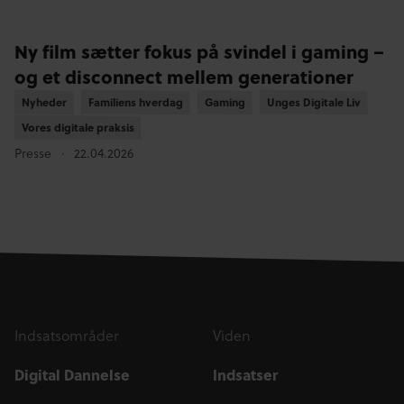
Ny film sætter fokus på svindel i gaming –
og et disconnect mellem generationer
Nyheder
Nyheder
Familiens hverdag
Familiens hverdag
Gaming
Gaming
Unges Digitale Liv
Unges Digitale Liv
Vores digitale praksis
Vores digitale praksis
Presse
22.04.2026
Indsatsområder
Viden
Digital Dannelse
Indsatser