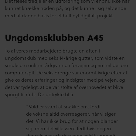
Det fælles tredje er en udfordring som vi endnu ikke har
kunnet knække nøden på, og det kunne i sig selv ende
med at danne basis for et helt nyt digitalt projekt.
Ungdomsklubben A45
To af vores medarbejdere brugte en aften i
ungdomsklub med seks 14-årige gutter, som vidste en
smule om online rådgivning i forvejen og en hel del om
computerspil. De seks drenge var enormt ivrige efter at
give os deres erfaringer og indsigter med på vejen, og
det var tydeligt, at de var stolte af overhovedet at blive
spurgt til råds. De udtrykte bl.a.:
“Vold er svært at snakke om, fordi
de voksne altid overreagerer, når vi siger
det. Vi har ikke brug for at nogen blander
sig, men det ville være fedt hvis nogen
der selv har erfaring med vold kunne gå