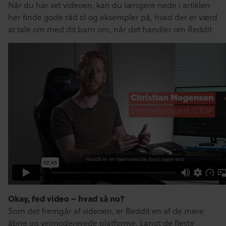
Når du har set videoen, kan du længere nede i artiklen
her finde gode råd til og eksempler på, hvad der er værd
at tale om med dit barn om, når det handler om Reddit
Okay, fed video – hvad så nu?
Som det fremgår af videoen, er Reddit en af de mere
åbne og velmodererede platforme. Langt de fleste