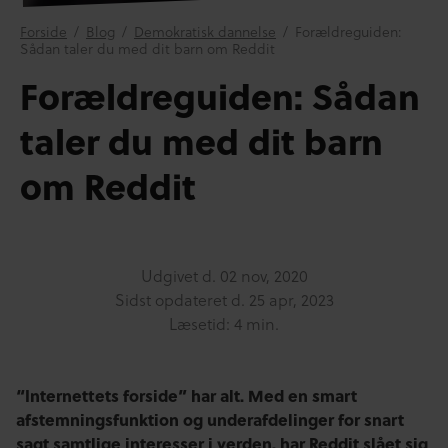
Forside
/
Blog
/
Demokratisk dannelse
/
Forældreguiden:
Sådan taler du med dit barn om Reddit
Forældreguiden: Sådan
taler du med dit barn
om Reddit
Udgivet d.
02 nov, 2020
Sidst opdateret d.
25 apr, 2023
Læsetid: 4 min.
“Internettets forside” har alt. Med en smart
afstemningsfunktion og underafdelinger for snart
sagt samtlige interesser i verden, har Reddit slået sig