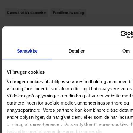
Demokratisk dannelse
Demokratisk dannelse
Familiens hverdag
Familiens hverdag
Hvad synes du om vores artikel?
Samtykke
Detaljer
Om
Den var god
Ku’ være bedre
Vi bruger cookies
Vi bruger cookies til at tilpasse vores indhold og annoncer, til
vise dig funktioner til sociale medier og til at analysere vores 
Relaterede
Vi deler også oplysninger om din brug af vores website med
partnere inden for sociale medier, annonceringspartnere og
blogindlæg
analysepartnere. Vores partnere kan kombinere disse data 
andre oplysninger, du har givet dem, eller som de har indsaml
din brug af deres tjenester. Du samtykker til vores cookies, 
fortsætter med at anvende vores hjemmeside.