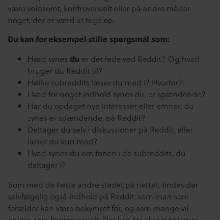
være voldsomt, kontroversielt eller på andre måder
noget, der er værd at tage op.
Du kan for eksempel stille spørgsmål som:
Hvad synes
du
er det fede ved Reddit? Og hvad
bruger du Reddit til?
Hvilke subreddits læser du med i? Hvorfor?
Hvad for noget indhold synes du, er spændende?
Har du opdaget nye interesser eller emner, du
synes er spændende, på Reddit?
Deltager du selv i diskussioner på Reddit, eller
læser du kun med?
Hvad synes du om tonen i de subreddits, du
deltager i?
Som med de fleste andre stedet på nettet, findes der
selvfølgelig også indhold på Reddit, som man som
forælder kan være bekymret for, og som mange vil
opleve som kontroversielt. Det kan for eksempel være