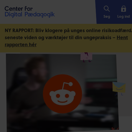
Søg
Log ind
NY RAPPORT: Bliv klogere på unges online risikoadfærd
seneste viden og værktøjer til din ungepraksis –
Hent
rapporten hér