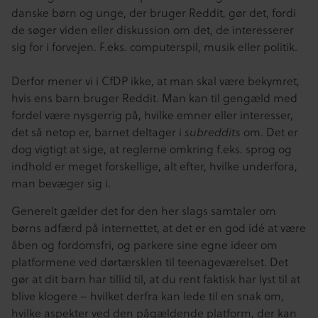
danske børn og unge, der bruger Reddit, gør det, fordi
de søger viden eller diskussion om det, de interesserer
sig for i forvejen. F.eks. computerspil, musik eller politik.
Derfor mener vi i CfDP ikke, at man skal være bekymret,
hvis ens barn bruger Reddit. Man kan til gengæld med
fordel være nysgerrig på, hvilke emner eller interesser,
det så netop er, barnet deltager i
om. Det er
subreddits
dog vigtigt at sige, at reglerne omkring f.eks. sprog og
indhold er meget forskellige, alt efter, hvilke underfora,
man bevæger sig i.
Generelt gælder det for den her slags samtaler om
børns adfærd på internettet, at det er en god idé at være
åben og fordomsfri, og parkere sine egne ideer om
platformene ved dørtærsklen til teenageværelset. Det
gør at dit barn har tillid til, at du rent faktisk har lyst til at
blive klogere – hvilket derfra kan lede til en snak om,
hvilke aspekter ved den pågældende platform, der kan