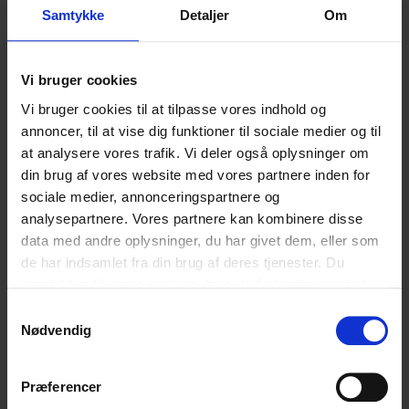
Samtykke
Detaljer
Om
Familiens hverdag
Familiens hverdag
Unges Digitale Liv
Unges Digitale Liv
Vi bruger cookies
Vi bruger cookies til at tilpasse vores indhold og
Hvad synes du om vores artikel?
annoncer, til at vise dig funktioner til sociale medier og til
at analysere vores trafik. Vi deler også oplysninger om
din brug af vores website med vores partnere inden for
Den var god
Ku’ være bedre
sociale medier, annonceringspartnere og
analysepartnere. Vores partnere kan kombinere disse
data med andre oplysninger, du har givet dem, eller som
de har indsamlet fra din brug af deres tjenester. Du
samtykker til vores cookies, hvis du fortsætter med at
Relaterede
anvende vores hjemmeside.
Samtykkevalg
Nødvendig
blogindlæg
Præferencer