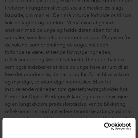
Ligesom med alt andet, eksisterer der også udfordringer
i relation til ungdomslivet på sociale medier. En slags
bagside, om man vil. Den må vi turde forholde os til som
voksne fagfolk og forældre. Vi må evne at gå ind i
snakken med de unge og holde døren åben for de
samtaler, som ikke altid er nemme at tage. Opgaven for
de voksne, som er omkring de unge, må i den
forbindelse være, at tænde for nysgerrigheden,
refleksionerne og lysten til at forstå. Det er en balance,
som også indebærer at lade de unge have et rum til at
leve det ungdomsliv, de har brug for, for at blive voksne
og myndige, selvstændige mennesker. Efter tre
inspirerende måneder som gæsteforedragsholder hos
Center for Digital Pædagogik kan jeg nu med nye øjne
og en langt dybere praksisforståelse, vende blikket og
refleksionerne mod mit videre teoretiske arbejde på min
nuværende kandidatuddannelse i Generel Pædagogik
på Aarhus Universitet. Alt er imidlertid forandret, den
digitale pædagogik har fået krammet på mig!]]>