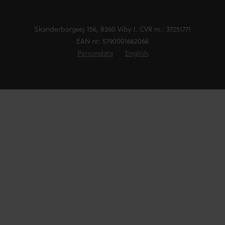
Skanderborgvej 156, 8260 Viby J. CVR nr.: 37251771
EAN nr: 5790001662066
Persondata
English