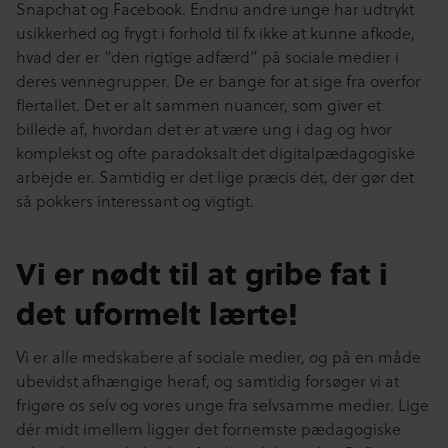
Snapchat og Facebook. Endnu andre unge har udtrykt
usikkerhed og frygt i forhold til fx ikke at kunne afkode,
hvad der er ”den rigtige adfærd” på sociale medier i
deres vennegrupper. De er bange for at sige fra overfor
flertallet. Det er alt sammen nuancer, som giver et
billede af, hvordan det er at være ung i dag og hvor
komplekst og ofte paradoksalt det digitalpædagogiske
arbejde er. Samtidig er det lige præcis dét, der gør det
så pokkers interessant og vigtigt.
Vi er nødt til at gribe fat i
det uformelt lærte!
Vi er alle medskabere af sociale medier, og på en måde
ubevidst afhængige heraf, og samtidig forsøger vi at
frigøre os selv og vores unge fra selvsamme medier. Lige
dér midt imellem ligger det fornemste pædagogiske