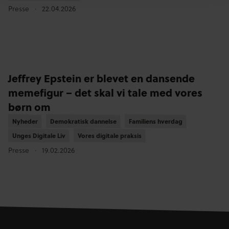
Presse
22.04.2026
Jeffrey Epstein er blevet en dansende
memefigur – det skal vi tale med vores
børn om
Nyheder
Nyheder
Demokratisk dannelse
Demokratisk dannelse
Familiens hverdag
Familiens hverdag
Unges Digitale Liv
Unges Digitale Liv
Vores digitale praksis
Vores digitale praksis
Presse
19.02.2026