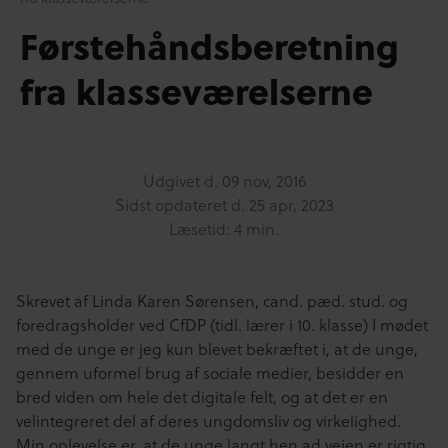
Førstehåndsberetning
fra klasseværelserne
Udgivet d.
09 nov, 2016
Sidst opdateret d.
25 apr, 2023
Læsetid: 4 min.
Skrevet af Linda Karen Sørensen, cand. pæd. stud. og
foredragsholder ved CfDP (tidl. lærer i 10. klasse) I mødet
med de unge er jeg kun blevet bekræftet i, at de unge,
gennem uformel brug af sociale medier, besidder en
bred viden om hele det digitale felt, og at det er en
velintegreret del af deres ungdomsliv og virkelighed.
Min oplevelse er, at de unge langt hen ad vejen er rigtig