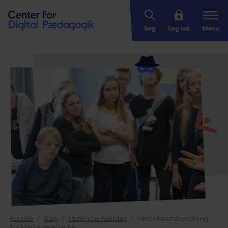
Søg
Log ind
Menu
Forside
/
Blog
/
Familiens hverdag
/
Førstehåndsberetning
fra klasseværelserne