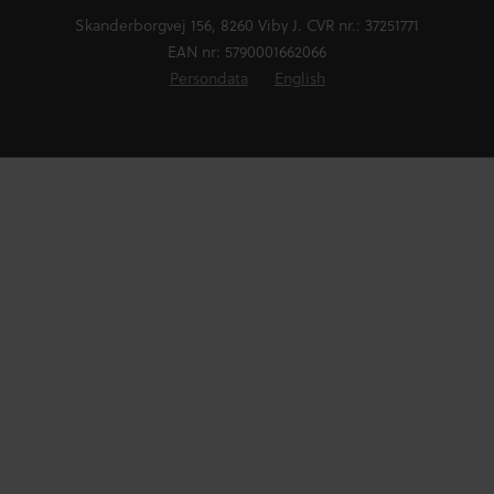
Skanderborgvej 156, 8260 Viby J. CVR nr.: 37251771
EAN nr: 5790001662066
Persondata
English