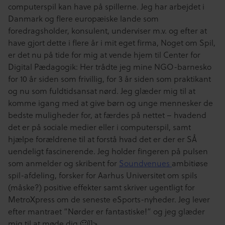
computerspil kan have på spillerne.
Jeg har arbejdet i
Danmark og flere europæiske lande som
foredragsholder, konsulent, underviser m.v. og efter at
have gjort dette i flere år i mit eget firma, Noget om Spil,
er det nu på tide for mig at vende hjem til Center for
Digital Pædagogik: Her trådte jeg mine NGO-barnesko
for 10 år siden som frivillig, for 3 år siden som praktikant
og nu som fuldtidsansat nørd.
Jeg glæder mig til at
komme igang med at give børn og unge mennesker de
bedste muligheder for, at færdes på nettet – hvadend
det er på sociale medier eller i computerspil, samt
hjælpe forældrene til at forstå hvad det er der er SÅ
uendeligt fascinerende.
Jeg holder fingeren på pulsen
som anmelder og skribent for
Soundvenues
ambitiøse
spil-afdeling, forsker for Aarhus Universitet om spils
(måske?) positive effekter samt skriver ugentligt for
MetroXpress om de seneste eSports-nyheder.
Jeg lever
efter mantraet “Nørder er fantastiske!” og jeg glæder
mig til at møde dig 🙂
]]>