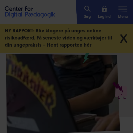
Søg
Log ind
Menu
NY RAPPORT: Bliv klogere på unges online
risikoadfærd.
Få seneste viden og værktøjer til
din ungepraksis –
Hent rapporten hér