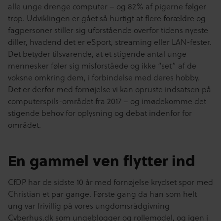
alle unge drenge computer – og 82% af pigerne følger
trop. Udviklingen er gået så hurtigt at flere forældre og
fagpersoner stiller sig uforstående overfor tidens nyeste
diller, hvadend det er eSport, streaming eller LAN-fester.
Det betyder tilsvarende, at et stigende antal unge
mennesker føler sig misforståede og ikke “set” af de
voksne omkring dem, i forbindelse med deres hobby.
Det er derfor med fornøjelse vi kan opruste indsatsen på
computerspils-området fra 2017 – og imødekomme det
stigende behov for oplysning og debat indenfor for
området.
En gammel ven flytter ind
CfDP har de sidste 10 år med fornøjelse krydset spor med
Christian et par gange. Første gang da han som helt
ung var frivillig på vores ungdomsrådgivning
Cyberhus.dk som ungeblogger og rollemodel, og igen i