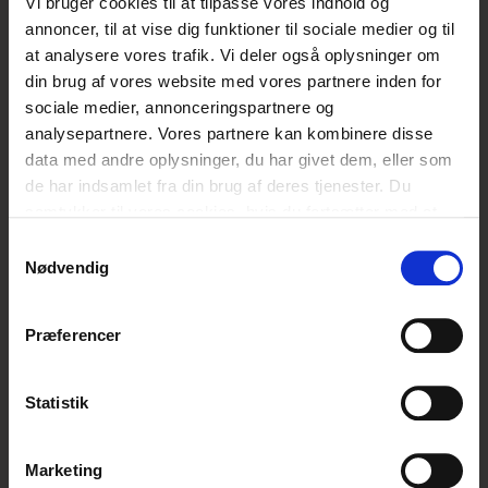
Vi bruger cookies til at tilpasse vores indhold og
annoncer, til at vise dig funktioner til sociale medier og til
at analysere vores trafik. Vi deler også oplysninger om
Anni Marquard
din brug af vores website med vores partnere inden for
Administrerende direktør, stifter & kreativ ildsjæl
sociale medier, annonceringspartnere og
analysepartnere. Vores partnere kan kombinere disse
data med andre oplysninger, du har givet dem, eller som
Kontakt Anni
de har indsamlet fra din brug af deres tjenester. Du
samtykker til vores cookies, hvis du fortsætter med at
anvende vores hjemmeside.
Samtykkevalg
CfDP har ekspertise og ydelser inden for digital
Nødvendig
rådgivning, børns digitale vaner, digital dannelse og
trends og tendenser på sociale medier og i
computerspil.
Præferencer
Vi deltager i og driver projekter om blandt andet
Statistik
computerspil som pædagogisk redskab, hate speech og
anti-ligestilling på nettet.
Marketing