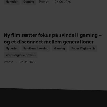
Presse
06.05.2026
Nyheder
Nyheder
Gaming
Gaming
Ny film sætter fokus på svindel i gaming –
og et disconnect mellem generationer
Nyheder
Nyheder
Familiens hverdag
Familiens hverdag
Gaming
Gaming
Unges Digitale Liv
Unges Digitale Liv
Vores digitale praksis
Vores digitale praksis
Presse
22.04.2026