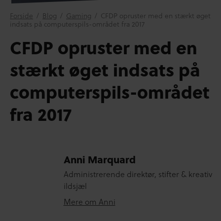
Forside
/
Blog
/
Gaming
/
CFDP opruster med en stærkt øget
indsats på computerspils-området fra 2017
CFDP opruster med en
stærkt øget indsats på
computerspils-området
fra 2017
Anni Marquard
Administrerende direktør, stifter & kreativ
ildsjæl
Mere om Anni