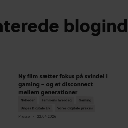
aterede blogin
Ny film sætter fokus på svindel i
gaming – og et disconnect
mellem generationer
Nyheder
Nyheder
Familiens hverdag
Familiens hverdag
Gaming
Gaming
Unges Digitale Liv
Unges Digitale Liv
Vores digitale praksis
Vores digitale praksis
Presse
22.04.2026