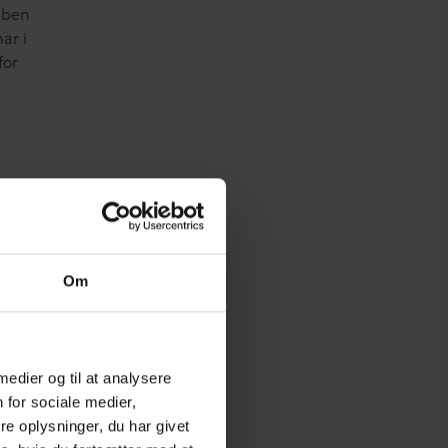
 åben
har i
for
med
n
atten
Om
 medier og til at analysere
 for sociale medier,
vor vi
e oplysninger, du har givet
mmaer