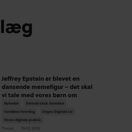
dlæg
Jeffrey Epstein er blevet en
dansende memefigur – det skal
vi tale med vores børn om
Nyheder
Nyheder
Demokratisk dannelse
Demokratisk dannelse
Familiens hverdag
Familiens hverdag
Unges Digitale Liv
Unges Digitale Liv
Vores digitale praksis
Vores digitale praksis
Presse
19.02.2026