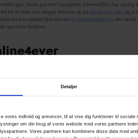
mstillingen. Vores partner i projektet, Lommefilm, har stadig
ed for at man kan lægge filmene op på
deres side her
, og vi 
delse med projektet fået skrevet
en lærervejledning
der skridt 
 går gennem forløbet.
line4ever
4ever er resultatet et et forumteaterprojekt vi gennemførte 
ateret Filuren. Resultatet er ni korte filmklip, der hver viser e
ion og en problemstilling, som man kan bruge til at starte deb
Detaljer
sen. De ni film kan findes
her
, og lærervejledningen er
her
.
gital Dialog
se vores indhold og annoncer, til at vise dig funktioner til sociale
plysninger om din brug af vores website med vores partnere inden
 Dialog-hæftet er resultatet af sidste års Sikker Internet Dag, h
ysepartnere. Vores partnere kan kombinere disse data med andr
rede lærere fra hele landet til at komme med de digitale dile