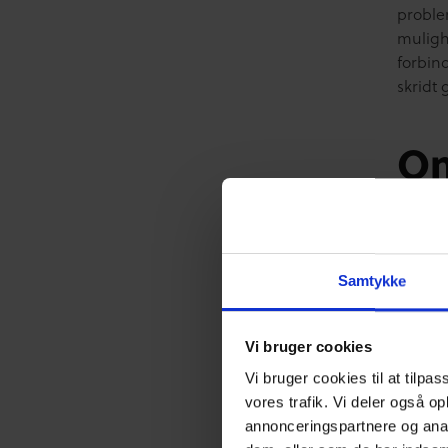
proble
muligh
forbin
skridt
On
Online
børnete
situat
Samtykke
på klas
Di
Vi bruger cookies
Vi bruger cookies til at tilpas
vores trafik. Vi deler også o
Digital
annonceringspartnere og anal
invite