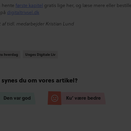
n hente
første kapitel
gratis lige her, og læse mere eller bestill
 på
digitaltrivsel.dk
 af tidl. medarbejder Kristian Lund
ens hverdag
ens hverdag
Unges Digitale Liv
Unges Digitale Liv
 synes du om vores artikel?
Den var god
Ku’ være bedre