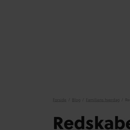
Forside
/
Blog
/
Familiens hverdag
/
Re
Redskaber