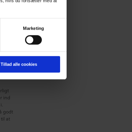
s, hvis du fortsætter med at
orm som
 lave
il
Marketing
ikke
til.
Tillad alle cookies
rligt
r ind
i.
å godt
il at