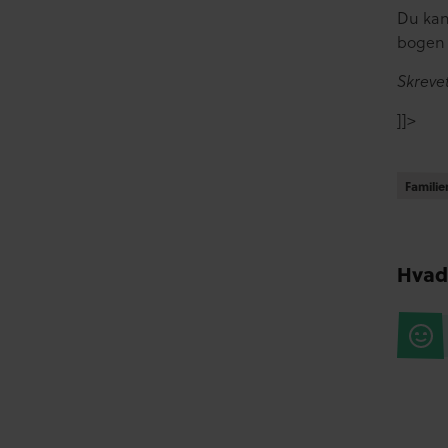
Du ka
bogen
Skrevet
]]>
Famili
Famili
Hvad