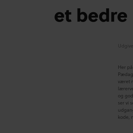
et bedre 
Udgive
Her på 
Pædagog
været m
lærerve
og god
ser vi
udgang
kode, 