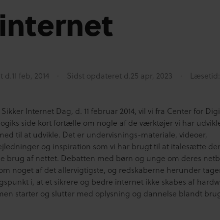
internet
t d.
11 feb, 2014
Sidst opdateret d.
25 apr, 2023
Læsetid:
Sikker Internet Dag, d. 11 februar 2014, vil vi fra Center for Digi
iks side kort fortælle om nogle af de værktøjer vi har udviklet
ed til at udvikle. Det er undervisnings-materiale, videoer,
jledninger og inspiration som vi har brugt til at italesætte de
e brug af nettet. Debatten med børn og unge om deres net
 som noget af det allervigtigste, og redskaberne herunder tage
spunkt i, at et sikrere og bedre internet ikke skabes af hard
men starter og slutter med oplysning og dannelse blandt bru