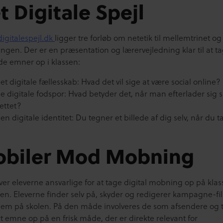
t Digitale Spejl
digitalespejl.dk
ligger tre forløb om netetik til mellemtrinet og
ngen. Der er en præsentation og lærervejledning klar til at t
de emner op i klassen:
et digitale fællesskab: Hvad det vil sige at være social online?
e digitale fodspor: Hvad betyder det, når man efterlader sig 
ettet?
en digitale identitet: Du tegner et billede af dig selv, når du t
biler Mod Mobning
ver eleverne ansvarlige for at tage digital mobning op på kla
len. Eleverne finder selv på, skyder og redigerer kampagne-fi
dem på skolen. På den måde involveres de som afsendere og 
t emne op på en frisk måde, der er direkte relevant for