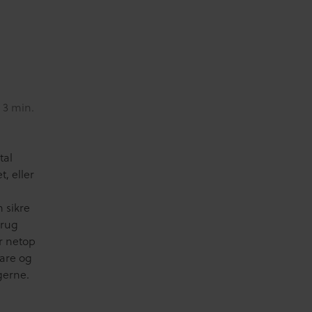
 3 min.
tal
, eller
n sikre
brug
r netop
ware og
gerne.