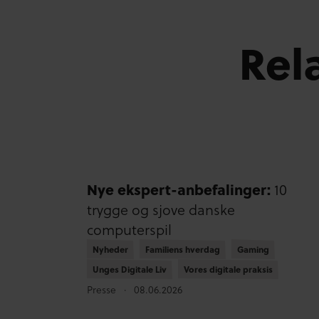
Rel
Nye ekspert-anbefalinger:
10
trygge og sjove danske
computerspil
Nyheder
Nyheder
Familiens hverdag
Familiens hverdag
Gaming
Gaming
Unges Digitale Liv
Unges Digitale Liv
Vores digitale praksis
Vores digitale praksis
Presse
08.06.2026