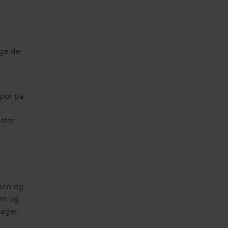
age de
spor på
aster
ssen og
lm og
tager