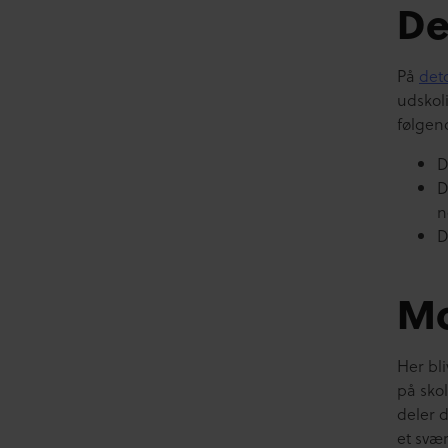
De
På
det
udskoli
følgen
D
D
n
D
Mo
Her bli
på sko
deler 
et svær