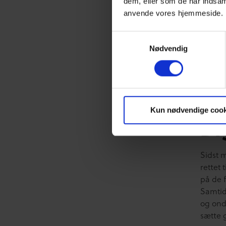
dem, eller som de har indsaml
som de
anvende vores hjemmeside.
digita
en kør
Samtykkevalg
sine eg
Nødvendig
foræld
mindst 
Du kan
Kun nødvendige cook
Di
Sidst m
rettet
på de 
Samtid
og ond
sætte 