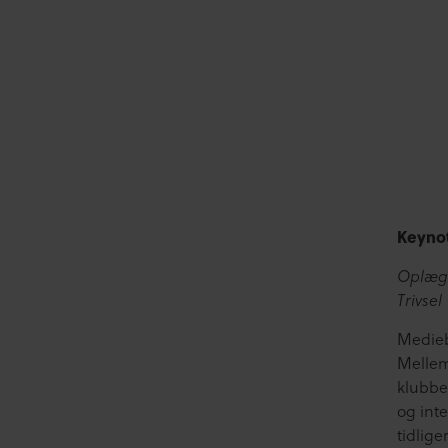
Keyno
Oplægs
Trivsel
Medieb
Mellem 
klubbe
og int
tidlige