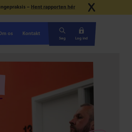
 ungepraksis –
Hent rapporten hér
Om os
Om os
Kontakt
Kontakt
Søg
Log ind