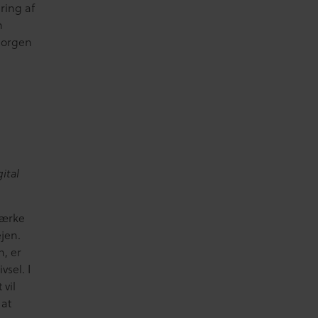
ring af
n
morgen
ital
tærke
ejen.
n, er
vsel. I
vil
 at