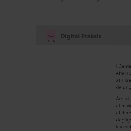
Digital Praksis
I Cent
eftersp
at sikr
de un
Årets 
at nav
af dere
daglig
kan stå