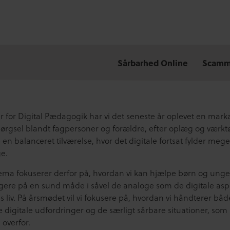
Sårbarhed Online
Sårbarhed Online
Scamm
Scamm
er for Digital Pædagogik har vi det seneste år oplevet en mark
ørgsel blandt fagpersoner og forældre, efter oplæg og værktøj
e en balanceret tilværelse, hvor det digitale fortsat fylder mege
ge.
tema fokuserer derfor på, hvordan vi kan hjælpe børn og ung
igere på en sund måde i såvel de analoge som de digitale asp
s liv. På årsmødet vil vi fokusere på, hvordan vi håndterer bå
e digitale udfordringer og de særligt sårbare situationer, so
 overfor.