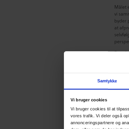
Målet 
vi sam
byder 
at afpr
selvføl
perspek
Du går
i din 
Samtykke
Da
Vi bruger cookies
K
K
Vi bruger cookies til at tilpas
K
vores trafik. Vi deler også o
K
annonceringspartnere og anal