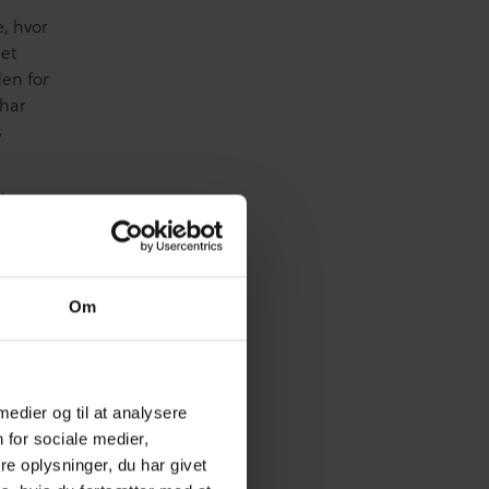
, hvor
met
en for
 har
s
n bruge
Om
tværk
 medier og til at analysere
eynotes
 for sociale medier,
e oplysninger, du har givet