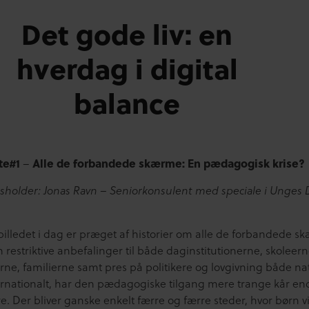
Det gode liv: en
hverdag i digital
balance
te#1
Alle de forbandede skærme: En pædagogisk krise?
–
holder: Jonas Ravn
– Seniorkonsulent med speciale i Unges D
illedet i dag er præget af historier om alle de forbandede s
restriktive anbefalinger til både daginstitutionerne, skoleern
rne, familierne samt pres på politikere og lovgivning både nat
ernationalt, har den pædagogiske tilgang mere trange kår en
re. Der bliver ganske enkelt færre og færre steder, hvor børn vi