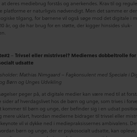
, at deres mediebrug forstås og anerkendes. Krav til og regule
re platforme er naturligvis nødvendigt. Men det samme er de
giske tilgang, for børnene vil også søge mod det digitale i 
0 år, og de har brug for en støtte, der kigger hinsides sluk-
en.
te#2
Trivsel eller mistrivsel? Mediernes dobbeltrolle for
–
ocialt udsatte
holder: Mathias Nimgaard – Fagkonsulent med Speciale i Dig
l og Børn og Unges Udvikling
øgelser peger på, at digitale medier kan være med til at fors
e sider af hverdagslivet hos de børn og unge, som trives i forv
 kommer til børn og unge, der befinder sig i en udsat positio
 mere uklart, hvordan medierne bidrager til trivsel eller mistri
keynote vil vi dykke ned i mediepraksissernes ambivalens. Det 
vordan børn og unge, der er psykosocialt udsatte, kan opleve,