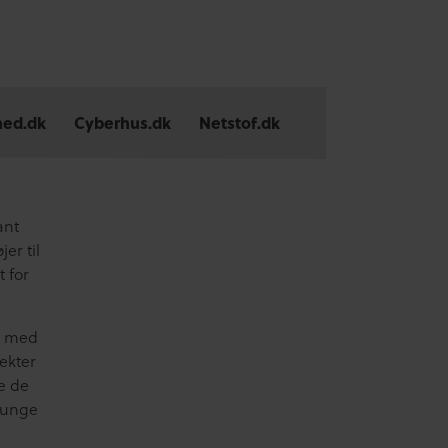
ed.dk
ed.dk
Cyberhus.dk
Cyberhus.dk
Netstof.dk
Netstof.dk
ant
er til
t for
e med
ekter
de de
m unge