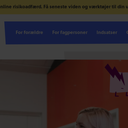
nline risikoadfærd.
Få seneste viden og værktøjer til din
For forældre
For forældre
For fagpersoner
For fagpersoner
Indsatser
Indsatser