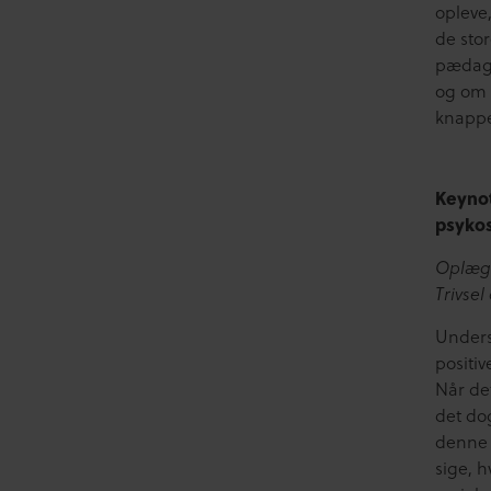
opleve
de sto
pædago
og om 1
knapp
Keyno
psykos
Oplægs
Trivse
Unders
positiv
Når det
det dog
denne 
sige, h