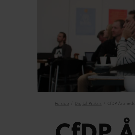
Forside
/
Digital Praksis
/
CfDP Årsmøde
CfDP 